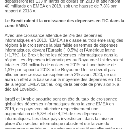
dépasseront les 133 milliards de dollars en 2019 et atteindront
40 milliards en EMEA en 2019, soit une hausse de 7,8% par
rapport à 2018 ».
Le Brexit ralentit la croissance des dépenses en TIC dans la
zone EMEA
Avec une croissance attendue de 2% des dépenses
informatiques en 2019, l'EMEA se classe au troisième rang des
régions à la croissance la plus faible en termes de dépenses
informatiques, devant l'Eurasie (+0,5%) et l'Amérique latine
(+1,7%). Le Brexit freine les dépenses informatiques dans la
région. Les dépenses informatiques au Royaume-Uni devraient
totaliser 204 milliards de dollars en 2019, soit une baisse de
1,9% par rapport à 2018. « Le Royaume-Uni ne devrait pas
afficher une croissance supérieure à 2% avant 2020, ce qui
aura un effet à la baisse sur la moyenne des dépenses en TIC
de la région EMEA tout au long de la période de prévision », a
déclaré Lovelock.
Israël et l'Arabie saoudite sont en tête du taux de croissance
global des dépenses informatiques dans la zone EMEA en
2019, ces pays vont atteindre respectivement une
augmentation de 5,3% et de 4,2% de ses dépenses
informatiques. Les deux pays investissent dans la mise en
place d'un secteur informatique robuste et sur la voie du
commerce numérique. La croissance dIsraël est alimentée par