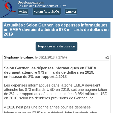
Developpez.com
Le Club des Développeurs et IT Pro
Actus
Forum Actualit�s
Emploi
Actualités
:
Selon Gartner, les dépenses informatiques
en EMEA devraient atteindre 973 milliards de dollars en
2019
Répondre à la discussion
Stéphane le calme
,
le 08/11/2018 à 17h47
#1
Selon Gartner, les dépenses informatiques en EMEA
devraient atteindre 973 milliards de dollars en 2019,
en hausse de 2% par rapport à 2018
Les dépenses informatiques dans la zone EMEA devraient
atteindre les 973 milliards USD en 2019, soit une augmentation
de 2% par rapport aux dépenses estimées à 954 milliards USD
en 2018, selon les dernières prévisions de Gartner, Inc.
« 2018 nest pas une bonne année pour les dépenses
informatiques en EMEA », a déclaré John Lovelock, vice-