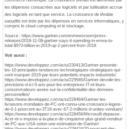
les dépenses consacrées aux logiciels et par lutilisation accrue
des logiciels en tant que service. La croissance de lArabie
saoudite est tirée par les dépenses en services informatiques, y
compris le cloud computing et le stockage.
Source : https://www.gartner.com/en/newsroom/press-
releases/2018-11-08-gartner-says-it-spending-in-emea-to-
total-$973-billion-in-2019-up-2-percent-from-2018
Voir aussi :
https://www.developpez.com/actu/230413/Gartner-presente-
les-10-principales-tendances-technologiques-strategiques-qui-
vont-marquer-2019-par-leurs-potentiels-impacts-industriels/
https://www.developpez.com/actu/229585/Gartner-devoile-les-
previsions-d-ici-5-ans-pour-les-entreprises-IT-et-leurs-
consommateurs-axees-sur-la-confidentialite-des-donnees-
personnelles/
https://www.developpez.com/actu/228464/Gartner-les-
livraisons-mondiales-de-PC-ont-connu-une-croissance-legere-
de-0-1-pourcent-au-3T18-avec-67-2-millions-d-unites-vendues/
https://www.developpez.com/actu/228456/Microsoft-depasse-
Acer-et-s-impose-a-la-place-de-cinquieme-plus-grand-vendeur-
de-PC-aux-USA-selon-une-estimation-de-Gartner/
https://www.developpez.com/actu/228424/70-pourcent-des-