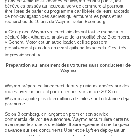
plans de véhicule autonomes de Waymo rendus public, les
bénévoles passés au nouveau service commercial pourront
être libres de parler du programme car libérés de leurs accords
de non-divulgation des secrets qui entourent les plans et les
recherches de 10 ans de Waymo, selon Boomberg.
« Cela place Waymo vraiment loin devant tout le monde », a
déclaré Nick Albanese, analyste de la mobilité chez Bloomberg.
« General Motor est un autre leader, et il se passera
probablement plus dun an avant quils ne fasse cela. Cest très
impressionnant. »
Préparation au lancement des voitures sans conducteur de
Waymo
Waymo prépare ce lancement depuis plusieurs années sur des
routes avec un accent particulier mis sur lannée 2018 où
Waymo a ajouté plus de 5 millions de miles sur la distance déjà
parcourue.
Selon Bloomberg, en lançant en premier son service
commercial de voiture autonome, Waymo accumulera certains
avantages tels que la crédibilité. Il aura également une longueur
davance sur ses concurrents Uber et de Lyft en déployant un