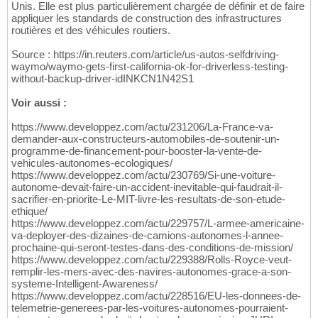
Unis. Elle est plus particulièrement chargée de définir et de faire
appliquer les standards de construction des infrastructures
routières et des véhicules routiers.
Source : https://in.reuters.com/article/us-autos-selfdriving-
waymo/waymo-gets-first-california-ok-for-driverless-testing-
without-backup-driver-idINKCN1N42S1
Voir aussi :
https://www.developpez.com/actu/231206/La-France-va-
demander-aux-constructeurs-automobiles-de-soutenir-un-
programme-de-financement-pour-booster-la-vente-de-
vehicules-autonomes-ecologiques/
https://www.developpez.com/actu/230769/Si-une-voiture-
autonome-devait-faire-un-accident-inevitable-qui-faudrait-il-
sacrifier-en-priorite-Le-MIT-livre-les-resultats-de-son-etude-
ethique/
https://www.developpez.com/actu/229757/L-armee-americaine-
va-deployer-des-dizaines-de-camions-autonomes-l-annee-
prochaine-qui-seront-testes-dans-des-conditions-de-mission/
https://www.developpez.com/actu/229388/Rolls-Royce-veut-
remplir-les-mers-avec-des-navires-autonomes-grace-a-son-
systeme-Intelligent-Awareness/
https://www.developpez.com/actu/228516/EU-les-donnees-de-
telemetrie-generees-par-les-voitures-autonomes-pourraient-