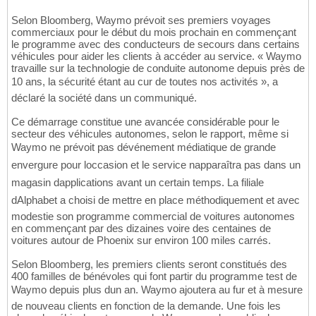
Selon Bloomberg, Waymo prévoit ses premiers voyages
commerciaux pour le début du mois prochain en commençant
le programme avec des conducteurs de secours dans certains
véhicules pour aider les clients à accéder au service. « Waymo
travaille sur la technologie de conduite autonome depuis près de
10 ans, la sécurité étant au cur de toutes nos activités », a
déclaré la société dans un communiqué.
Ce démarrage constitue une avancée considérable pour le
secteur des véhicules autonomes, selon le rapport, même si
Waymo ne prévoit pas dévénement médiatique de grande
envergure pour loccasion et le service napparaîtra pas dans un
magasin dapplications avant un certain temps. La filiale
dAlphabet a choisi de mettre en place méthodiquement et avec
modestie son programme commercial de voitures autonomes
en commençant par des dizaines voire des centaines de
voitures autour de Phoenix sur environ 100 miles carrés.
Selon Bloomberg, les premiers clients seront constitués des
400 familles de bénévoles qui font partir du programme test de
Waymo depuis plus dun an. Waymo ajoutera au fur et à mesure
de nouveau clients en fonction de la demande. Une fois les