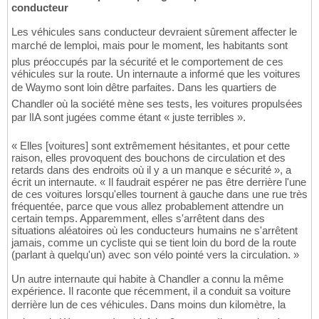
conducteur
Les véhicules sans conducteur devraient sûrement affecter le
marché de lemploi, mais pour le moment, les habitants sont
plus préoccupés par la sécurité et le comportement de ces
véhicules sur la route. Un internaute a informé que les voitures
de Waymo sont loin dêtre parfaites. Dans les quartiers de
Chandler où la société mène ses tests, les voitures propulsées
par lIA sont jugées comme étant « juste terribles ».
« Elles [voitures] sont extrêmement hésitantes, et pour cette
raison, elles provoquent des bouchons de circulation et des
retards dans des endroits où il y a un manque e sécurité », a
écrit un internaute. « Il faudrait espérer ne pas être derrière l'une
de ces voitures lorsqu'elles tournent à gauche dans une rue très
fréquentée, parce que vous allez probablement attendre un
certain temps. Apparemment, elles s'arrêtent dans des
situations aléatoires où les conducteurs humains ne s'arrêtent
jamais, comme un cycliste qui se tient loin du bord de la route
(parlant à quelqu'un) avec son vélo pointé vers la circulation. »
Un autre internaute qui habite à Chandler a connu la même
expérience. Il raconte que récemment, il a conduit sa voiture
derrière lun de ces véhicules. Dans moins dun kilomètre, la