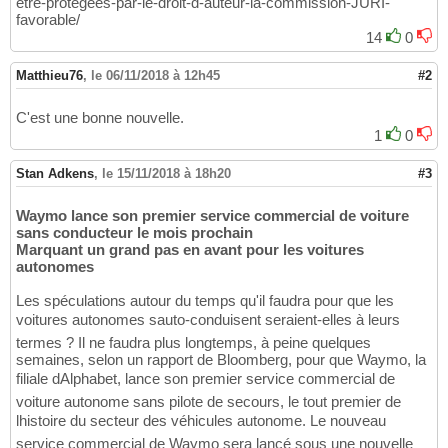
etre-protegees-par-le-droit-d-auteur-la-commission-JURI-
favorable/
14
0
Matthieu76
,
le 06/11/2018 à 12h45
#2
C'est une bonne nouvelle.
1
0
Stan Adkens
,
le 15/11/2018 à 18h20
#3
Waymo lance son premier service commercial de voiture
sans conducteur le mois prochain
Marquant un grand pas en avant pour les voitures
autonomes
Les spéculations autour du temps qu'il faudra pour que les
voitures autonomes sauto-conduisent seraient-elles à leurs
termes ? Il ne faudra plus longtemps, à peine quelques
semaines, selon un rapport de Bloomberg, pour que Waymo, la
filiale dAlphabet, lance son premier service commercial de
voiture autonome sans pilote de secours, le tout premier de
lhistoire du secteur des véhicules autonome. Le nouveau
service commercial de Waymo sera lancé sous une nouvelle