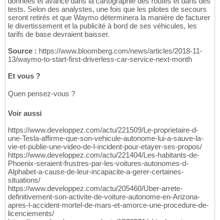
données et avance dans la cartographie des routes et dans des
tests. Selon des analystes, une fois que les pilotes de secours
seront retirés et que Waymo déterminera la manière de facturer
le divertissement et la publicité à bord de ses véhicules, les
tarifs de base devraient baisser.
Source :
https://www.bloomberg.com/news/articles/2018-11-
13/waymo-to-start-first-driverless-car-service-next-month
Et vous ?
Quen pensez-vous ?
Voir aussi
https://www.developpez.com/actu/221509/Le-proprietaire-d-
une-Tesla-affirme-que-son-vehicule-autonome-lui-a-sauve-la-
vie-et-publie-une-video-de-l-incident-pour-etayer-ses-propos/
https://www.developpez.com/actu/221404/Les-habitants-de-
Phoenix-seraient-frustres-par-les-voitures-autonomes-d-
Alphabet-a-cause-de-leur-incapacite-a-gerer-certaines-
situations/
https://www.developpez.com/actu/205460/Uber-arrete-
definitivement-son-activite-de-voiture-autonome-en-Arizona-
apres-l-accident-mortel-de-mars-et-amorce-une-procedure-de-
licenciements/