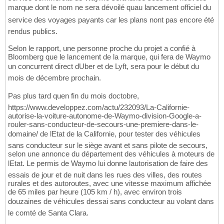
marque dont le nom ne sera dévoilé quau lancement officiel du
service des voyages payants car les plans nont pas encore été
rendus publics.
Selon le rapport, une personne proche du projet a confié à
Bloomberg que le lancement de la marque, qui fera de Waymo
un concurrent direct dUber et de Lyft, sera pour le début du
mois de décembre prochain.
Pas plus tard quen fin du mois doctobre,
https://www.developpez.com/actu/232093/La-Californie-
autorise-la-voiture-autonome-de-Waymo-division-Google-a-
rouler-sans-conducteur-de-secours-une-premiere-dans-le-
domaine/ de lEtat de la Californie, pour tester des véhicules
sans conducteur sur le siège avant et sans pilote de secours,
selon une annonce du département des véhicules à moteurs de
lEtat. Le permis de Waymo lui donne lautorisation de faire des
essais de jour et de nuit dans les rues des villes, des routes
rurales et des autoroutes, avec une vitesse maximum affichée
de 65 miles par heure (105 km / h), avec environ trois
douzaines de véhicules dessai sans conducteur au volant dans
le comté de Santa Clara.