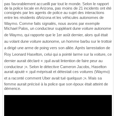
pas favorablement accueilli par tout le monde. Selon le rapport
de la police locale en Arizona, pas moins de 21 incidents ont été
consignés par les agents de police au sujet des interactions
entre les résidents dArizona et les véhicules autonomes de
Waymo. Comme faits signalés, nous avons par exemple
Michael Palos, un conducteur suppléant dune voiture autonome
de Waymo, qui rapporte que le 1er août dernier, alors quil était
au volant dune voiture autonome, un homme barbu sur le trottoir
a dirigé une arme de poing vers son allée. Après larrestation de
Roy Leonard Haselton, celui qui a pointé larme sur la voiture, ce
dernier aurait déclaré « ;quil avait lintention de faire peur au
conducteur ;». Selon le détective Cameron Jacobs, Haselton
aurait ajouté « ;quil méprisait et détestait ces voitures (Waymo)
et a raconté comment Uber avait tué quelquun ;». Mais sa
femme aurait précisé à la police que son époux était atteint de
démence.