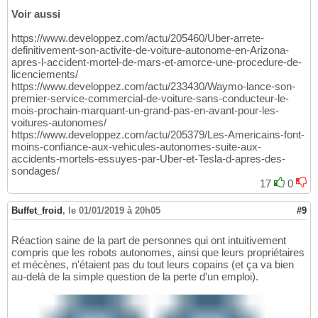
Voir aussi
https://www.developpez.com/actu/205460/Uber-arrete-
definitivement-son-activite-de-voiture-autonome-en-Arizona-
apres-l-accident-mortel-de-mars-et-amorce-une-procedure-de-
licenciements/
https://www.developpez.com/actu/233430/Waymo-lance-son-
premier-service-commercial-de-voiture-sans-conducteur-le-
mois-prochain-marquant-un-grand-pas-en-avant-pour-les-
voitures-autonomes/
https://www.developpez.com/actu/205379/Les-Americains-font-
moins-confiance-aux-vehicules-autonomes-suite-aux-
accidents-mortels-essuyes-par-Uber-et-Tesla-d-apres-des-
sondages/
17
0
Buffet_froid
,
le 01/01/2019 à 20h05
#9
Réaction saine de la part de personnes qui ont intuitivement
compris que les robots autonomes, ainsi que leurs propriétaires
et mécènes, n'étaient pas du tout leurs copains (et ça va bien
au-delà de la simple question de la perte d'un emploi).