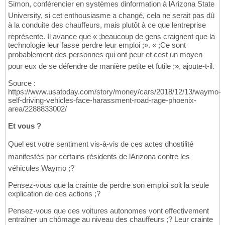
Simon, conférencier en systèmes dinformation à lArizona State
University, si cet enthousiasme a changé, cela ne serait pas dû
à la conduite des chauffeurs, mais plutôt à ce que lentreprise
représente. Il avance que « ;beaucoup de gens craignent que la
technologie leur fasse perdre leur emploi ;». « ;Ce sont
probablement des personnes qui ont peur et cest un moyen
pour eux de se défendre de manière petite et futile ;», ajoute-t-il.
Source :
https://www.usatoday.com/story/money/cars/2018/12/13/waymo-
self-driving-vehicles-face-harassment-road-rage-phoenix-
area/2288833002/
Et vous ?
Quel est votre sentiment vis-à-vis de ces actes dhostilité
manifestés par certains résidents de lArizona contre les
véhicules Waymo ;?
Pensez-vous que la crainte de perdre son emploi soit la seule
explication de ces actions ;?
Pensez-vous que ces voitures autonomes vont effectivement
entraîner un chômage au niveau des chauffeurs ;? Leur crainte