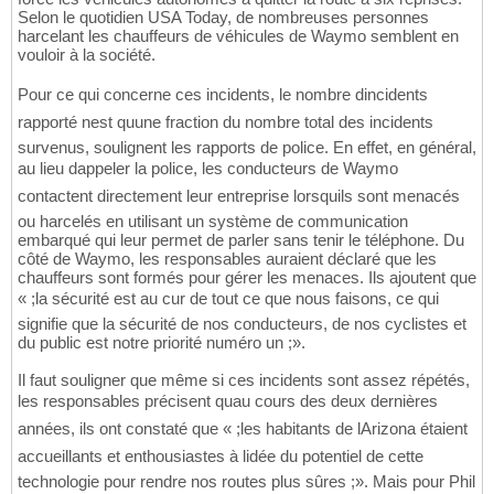
Selon le quotidien USA Today, de nombreuses personnes
harcelant les chauffeurs de véhicules de Waymo semblent en
vouloir à la société.
Pour ce qui concerne ces incidents, le nombre dincidents
rapporté nest quune fraction du nombre total des incidents
survenus, soulignent les rapports de police. En effet, en général,
au lieu dappeler la police, les conducteurs de Waymo
contactent directement leur entreprise lorsquils sont menacés
ou harcelés en utilisant un système de communication
embarqué qui leur permet de parler sans tenir le téléphone. Du
côté de Waymo, les responsables auraient déclaré que les
chauffeurs sont formés pour gérer les menaces. Ils ajoutent que
« ;la sécurité est au cur de tout ce que nous faisons, ce qui
signifie que la sécurité de nos conducteurs, de nos cyclistes et
du public est notre priorité numéro un ;».
Il faut souligner que même si ces incidents sont assez répétés,
les responsables précisent quau cours des deux dernières
années, ils ont constaté que « ;les habitants de lArizona étaient
accueillants et enthousiastes à lidée du potentiel de cette
technologie pour rendre nos routes plus sûres ;». Mais pour Phil