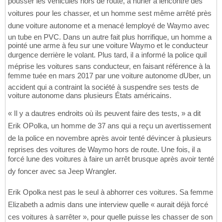
pousser les véhicules hors de route, à hurler à lencontre des
voitures pour les chasser, et un homme sest même arrêté près
dune voiture autonome et a menacé lemployé de Waymo avec
un tube en PVC. Dans un autre fait plus horrifique, un homme a
pointé une arme à feu sur une voiture Waymo et le conducteur
durgence derrière le volant. Plus tard, il a informé la police quil
méprise les voitures sans conducteur, en faisant référence à la
femme tuée en mars 2017 par une voiture autonome dUber, un
accident qui a contraint la société à suspendre ses tests de
voiture autonome dans plusieurs États américains.
« Il y a dautres endroits où ils peuvent faire des tests, » a dit
Erik OPolka, un homme de 37 ans qui a reçu un avertissement
de la police en novembre après avoir tenté dévincer à plusieurs
reprises des voitures de Waymo hors de route. Une fois, il a
forcé lune des voitures à faire un arrêt brusque après avoir tenté
dy foncer avec sa Jeep Wrangler.
Erik Opolka nest pas le seul à abhorrer ces voitures. Sa femme
Elizabeth a admis dans une interview quelle « aurait déjà forcé
ces voitures à sarrêter », pour quelle puisse les chasser de son