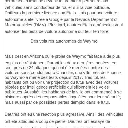
permettent à lÉtat de devenir le premier à permettre aux
véhicules sans conducteur de rouler sur la voie publique.
Dailleurs la première licence aux États-Unis pour une voiture
autonome a été livrée à Google par le Nevada Department of
Motor Vehicles (DMV). Plus tard, dautres États américains vont
autoriser les tests de voiture autonome sur leur territoire.
Des voitures autonomes de Waymo
Mais cest en Arizona où le projet de Waymo fait face à de plus
en plus de résistance. Durant les deux dernières années, ce
sont près de 24 attaques qui ont été menées contre des
voitures sans conducteur à Chandler, une ville près de Phoenix
où Waymo a mené des tests depuis 2017. Très tôt, les
habitants ont pu voir une projection du futur avec des voitures
pilotées par intelligence artificielle qui sillonnent les voies
publiques. Aussitôt, les habitants de la ville ont commencé à se
plaindre auprès des responsables, inquiétés pour leur sécurité,
mais aussi par de possibles pertes demploi dans le futur.
Dautres ont eu une réaction plus agressive. Ainsi, des véhicules
ont été attaqués à coup de pierre. Dautres ont essayé de