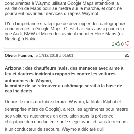
concurrentes à Waymo utilisant Google Maps attendront la
validation de Maps pour se mettre sur le marché, et donc ne
pourraient ouvrir leur services qu'après Waymo!
D'où l importance stratégique de développer des cartographies
concurrentes à Google Maps. C est d ailleurs aussi pour cela
que Audi, BMW et Mercedes avaient racheter Here Maps (ex
Navteq) à Nokia!
2
0
Olivier Famien
,
le 17/12/2018 à 01h01
#5
Arizona : des chauffeurs hués, des menaces avec arme à
feu et dautres incidents rapportés contre les voitures
autonomes de Waymo,
la crainte de se retrouver au chômage serait à la base de
ces incidents
Depuis le mois doctobre dernier, Waymo, la filiale dAlphabet
(lentreprise mère de Google), a reçu les agréments pour mettre
ses voitures autonomes en circulation sans la présence
obligatoire dun conducteur sur le siège avant et sans le recours
à un conducteur de secours. Waymo a déclaré quil