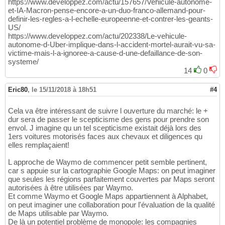
https://www.developpez.com/actu/157657/Vehicule-autonome-
et-IA-Macron-pense-encore-a-un-duo-franco-allemand-pour-
definir-les-regles-a-l-echelle-europeenne-et-contrer-les-geants-
US/
https://www.developpez.com/actu/202338/Le-vehicule-
autonome-d-Uber-implique-dans-l-accident-mortel-aurait-vu-sa-
victime-mais-l-a-ignoree-a-cause-d-une-defaillance-de-son-
systeme/
14
0
Eric80
,
le 15/11/2018 à 18h51
#4
Cela va être intéressant de suivre l ouverture du marché: le +
dur sera de passer le scepticisme des gens pour prendre son
envol. J imagine qu un tel scepticisme existait déjà lors des
1ers voitures motorisés faces aux chevaux et diligences qu
elles remplaçaient!
L approche de Waymo de commencer petit semble pertinent,
car s appuie sur la cartographie Google Maps: on peut imaginer
que seules les régions parfaitement couvertes par Maps seront
autorisées à être utilisées par Waymo.
Et comme Waymo et Google Maps appartiennent à Alphabet,
on peut imaginer une collaboration pour l'évaluation de la qualité
de Maps utilisable par Waymo.
De là un potentiel problème de monopole: les compagnies