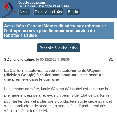
Developpez.com
Le Club des Développeurs et IT Pro
Actus
Forum Actualit�s
Emploi
Actualités
:
General Motors dit adieu aux robotaxis :
l'entreprise ne va plus financer son service de
robotaxis Cruise
Répondre à la discussion
Stéphane le calme
,
le 05/11/2018 à 18h36
#1
La Californie autorise la voiture autonome de Waymo
(division Google) à rouler sans conducteur de secours,
une première dans le domaine
La semaine dernière, lunité Waymo dAlphabet est devenue la
première entreprise à recevoir un permis de lÉtat de Californie
pour tester des véhicules sans conducteur sur le siège avant et
sans conducteur de secours, a annoncé le département des
véhicules à moteur de lÉtat.