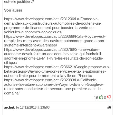
est-elle justifiée ;?
Voir aussi
https://www.developpez.com/actu/231206/La-France-va-
demander-aux-constructeurs-automobiles-de-soutenir-un-
programme-de-financement-pour-booster-la-vente-de-
vehicules-autonomes-ecologiques/
https://www.developpez.com/actu/229388/Rolls-Royce-veut-
remplir-les-mers-avec-des-navires-autonomes-grace-a-son-
systeme-Intelligent-Awareness/
https://www.developpez.com/actu/230769/Si-une-voiture-
autonome-devait-faire-un-accident-inevitable-qui-faudrait-il-
sacrifier-en-priorite-Le-MIT-livre-les-resultats-de-son-etude-
ethique/
https://www.developpez.com/actu/236621/Google-propose-aux-
beta-testeurs-Waymo-One-son-service-de-taxis-autonomes-
qui-sera-limite-pour-le-moment-a-la-ville-de-Phoenix/
https://www.developpez.com/actu/232093/La-Californie-
autorise-la-voiture-autonome-de-Waymo-division-Google-a-
rouler-sans-conducteur-de-secours-une-premiere-dans-le-
domaine/
16
0
archqt
,
le 17/12/2018 à 13h03
#6