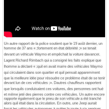
Un autre rapport de la police soutient que le 19 août dernier, un
homme de 37 ans « ;fortement en état débriété ;» se tenait
devant un véhicule Waymo et empêchait la voiture davancer.
Lagent Richard Rimbach qui a consigné les faits explique que
lhomme a déclaré « ;quil en avait marre des véhicules Waymo
qui circulaient dans son quartier et quil pensait apparemment
que la meilleure idée pour résoudre ce problème était de se tenir
devant lun de ces véhicules ;». Dautres chauffeurs rapportent
que lorsquils conduisaient ces voitures, des personnes ont hué
et même jeté des pierres contre ces véhicules. Un autre encore
rapporte également que le pneu de son véhicule a été tranché
alors quil était dans la circulation. En outre, une Jeep aurait
forcé les véhicules autonomes à quitter la route à six reprises.