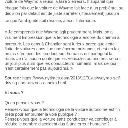
voiture de Waymo a réussi à faire 3 erreurs. Il apparait quà
chaque fois que la voiture de Waymo fait face à un problème, sa
décision par défaut est de juste sarrêter (littéralement) jusqu'à
ce que l'ambiguïté soit résolue, a écrit linternaute.
« Je comprends que Waymo agit prudemment. Mais, on a
vraiment limpression que la technologie a encore du chemin à
parcourir. Les gens à Chandler sont furieux parce que cette
flotte de voitures constitue une énorme nuisance, et est en fait
moins sûre pour les conducteurs humains qui partagent la
route. Je n'ai aucun doute que les véhicules autonomes seront
un jour plus sûrs que les conducteurs humains, mais ce jour
n'est certainement pas aujourd'hui. »
Source
: https://www.nytimes.com/2018/12/31/us/waymo-self-
driving-cars-arizona-attacks.html
Et vous ?
Quen pensez-vous ?
Pensez-vous que la technologie de la voiture autonome est fin
prête pour emprunter la voie publique ?
Pensez-vous que la voiture sans conducteur va contribuer à
réduire le nombre d'accident dus à une erreur humaine ?