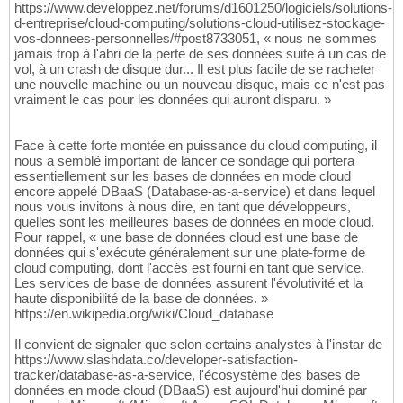
https://www.developpez.net/forums/d1601250/logiciels/solutions-
d-entreprise/cloud-computing/solutions-cloud-utilisez-stockage-
vos-donnees-personnelles/#post8733051, « nous ne sommes
jamais trop à l'abri de la perte de ses données suite à un cas de
vol, à un crash de disque dur... Il est plus facile de se racheter
une nouvelle machine ou un nouveau disque, mais ce n'est pas
vraiment le cas pour les données qui auront disparu. »
Face à cette forte montée en puissance du cloud computing, il
nous a semblé important de lancer ce sondage qui portera
essentiellement sur les bases de données en mode cloud
encore appelé DBaaS (Database-as-a-service) et dans lequel
nous vous invitons à nous dire, en tant que développeurs,
quelles sont les meilleures bases de données en mode cloud.
Pour rappel, « une base de données cloud est une base de
données qui s'exécute généralement sur une plate-forme de
cloud computing, dont l'accès est fourni en tant que service.
Les services de base de données assurent l'évolutivité et la
haute disponibilité de la base de données. »
https://en.wikipedia.org/wiki/Cloud_database
Il convient de signaler que selon certains analystes à l'instar de
https://www.slashdata.co/developer-satisfaction-
tracker/database-as-a-service, l'écosystème des bases de
données en mode cloud (DBaaS) est aujourd'hui dominé par