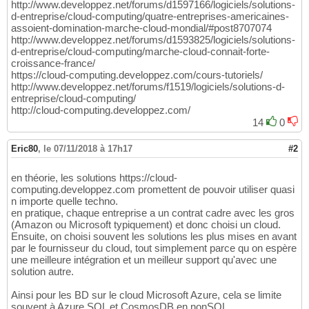
http://www.developpez.net/forums/d1597166/logiciels/solutions-
d-entreprise/cloud-computing/quatre-entreprises-americaines-
assoient-domination-marche-cloud-mondial/#post8707074
http://www.developpez.net/forums/d1593825/logiciels/solutions-
d-entreprise/cloud-computing/marche-cloud-connait-forte-
croissance-france/
https://cloud-computing.developpez.com/cours-tutoriels/
http://www.developpez.net/forums/f1519/logiciels/solutions-d-
entreprise/cloud-computing/
http://cloud-computing.developpez.com/
14
0
Eric80
,
le 07/11/2018 à 17h17
#2
en théorie, les solutions https://cloud-
computing.developpez.com promettent de pouvoir utiliser quasi
n importe quelle techno.
en pratique, chaque entreprise a un contrat cadre avec les gros
(Amazon ou Microsoft typiquement) et donc choisi un cloud.
Ensuite, on choisi souvent les solutions les plus mises en avant
par le fournisseur du cloud, tout simplement parce qu on espère
une meilleure intégration et un meilleur support qu'avec une
solution autre.
Ainsi pour les BD sur le cloud Microsoft Azure, cela se limite
souvent à Azure SQL et CosmosDB en nonSQL.