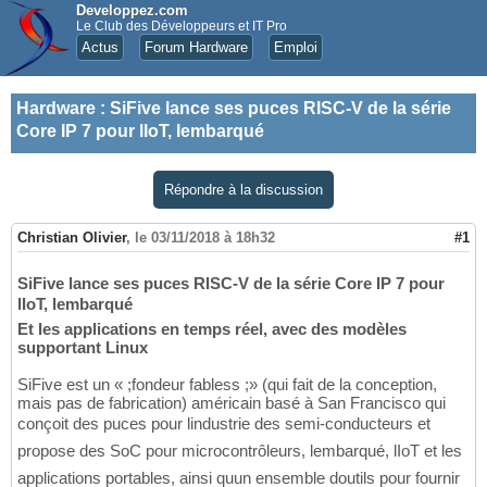
Developpez.com
Le Club des Développeurs et IT Pro
Actus
Forum Hardware
Emploi
Hardware
:
SiFive lance ses puces RISC-V de la série
Core IP 7 pour lIoT, lembarqué
Répondre à la discussion
Christian Olivier
,
le 03/11/2018 à 18h32
#1
SiFive lance ses puces RISC-V de la série Core IP 7 pour
lIoT, lembarqué
Et les applications en temps réel, avec des modèles
supportant Linux
SiFive est un « ;fondeur fabless ;» (qui fait de la conception,
mais pas de fabrication) américain basé à San Francisco qui
conçoit des puces pour lindustrie des semi-conducteurs et
propose des SoC pour microcontrôleurs, lembarqué, lIoT et les
applications portables, ainsi quun ensemble doutils pour fournir