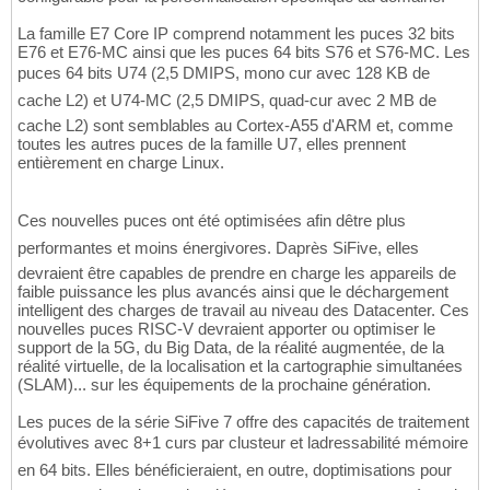
La famille E7 Core IP comprend notamment les puces 32 bits
E76 et E76-MC ainsi que les puces 64 bits S76 et S76-MC. Les
puces 64 bits U74 (2,5 DMIPS, mono cur avec 128 KB de
cache L2) et U74-MC (2,5 DMIPS, quad-cur avec 2 MB de
cache L2) sont semblables au Cortex-A55 d'ARM et, comme
toutes les autres puces de la famille U7, elles prennent
entièrement en charge Linux.
Ces nouvelles puces ont été optimisées afin dêtre plus
performantes et moins énergivores. Daprès SiFive, elles
devraient être capables de prendre en charge les appareils de
faible puissance les plus avancés ainsi que le déchargement
intelligent des charges de travail au niveau des Datacenter. Ces
nouvelles puces RISC-V devraient apporter ou optimiser le
support de la 5G, du Big Data, de la réalité augmentée, de la
réalité virtuelle, de la localisation et la cartographie simultanées
(SLAM)... sur les équipements de la prochaine génération.
Les puces de la série SiFive 7 offre des capacités de traitement
évolutives avec 8+1 curs par clusteur et ladressabilité mémoire
en 64 bits. Elles bénéficieraient, en outre, doptimisations pour