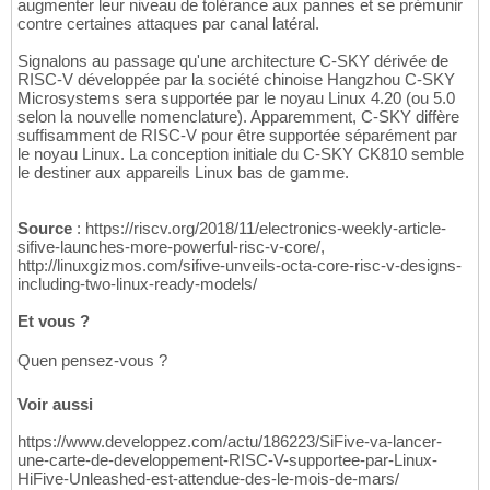
augmenter leur niveau de tolérance aux pannes et se prémunir
contre certaines attaques par canal latéral.
Signalons au passage qu'une architecture C-SKY dérivée de
RISC-V développée par la société chinoise Hangzhou C-SKY
Microsystems sera supportée par le noyau Linux 4.20 (ou 5.0
selon la nouvelle nomenclature). Apparemment, C-SKY diffère
suffisamment de RISC-V pour être supportée séparément par
le noyau Linux. La conception initiale du C-SKY CK810 semble
le destiner aux appareils Linux bas de gamme.
Source
: https://riscv.org/2018/11/electronics-weekly-article-
sifive-launches-more-powerful-risc-v-core/,
http://linuxgizmos.com/sifive-unveils-octa-core-risc-v-designs-
including-two-linux-ready-models/
Et vous ?
Quen pensez-vous ?
Voir aussi
https://www.developpez.com/actu/186223/SiFive-va-lancer-
une-carte-de-developpement-RISC-V-supportee-par-Linux-
HiFive-Unleashed-est-attendue-des-le-mois-de-mars/