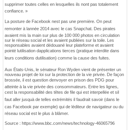
supprimer toutes celles en lesquelles ils nont pas totalement
confiance. »
La posture de Facebook nest pas une première. On peut
remonter à lannée 2014 avec le cas Snapchat. Des pirates
avaient mis la main sur plus de 100 000 photos en circulation
sur le réseau social et les avaient publiées sur la toile. Les
responsables avaient dédouané leur plateforme et avaient
pointé lutilisation dapplications tierces (pratique interdite dans
leurs conditions dutilisation) comme la cause des fuites.
Aux États-Unis, le sénateur Ron Wyden vient de présenter un
nouveau projet de loi sur la protection de la vie privée. De façon
brossée, il est question denvoyer en prison des PDG pour
atteinte à la vie privée des consommateurs. Entre les lignes,
cest la responsabilité des têtes de file qui est interpellée et sil
faut aller jusquà de telles extrémités il faudrait savoir (dans le
cas Facebook par exemple) qui de léditeur de navigateur ou du
réseau social est le plus à blâmer.
Source : https://www.bbc.com/news/technology-46065796