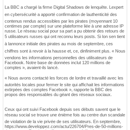
La BBC a chargé la firme Digital Shadows de lenquête. Lexpert
en cybersécurité a apporté confirmation de lauthenticité des
contenus rendus accessibles par les pirates (moyennant 10
centimes par compte) sur une plateforme liée à une adresse IP
russe. Le réseau social pour sa part a pu obtenir des retours de
5 utilisateurs russes qui ont reconnu leurs posts. Si lon sen tient
à lannonce initiale des pirates au mois de septembre, ces
chiffres sont à revoir à la hausse et, ce, dinfiniment plus. « Nous
vendons les informations personnelles des utilisateurs de
Facebook. Notre base de données inclut 120 millions de
comptes », avaient-ils lancé.
« Nous avons contacté les forces de lordre et travaillé avec les
autorités locales pour fermer le site qui affichait les informations
extirpées des comptes Facebook », rapporte la BBC des
propos des responsables du géant des réseaux sociaux.
Ceux qui ont suivi Facebook depuis ses débuts savent que le
réseau social se trouve une énième fois au centre dun scandale
de violation de la vie privée de ses utilisateurs. En septembre,
https://www.developpez.com/actu/226704/Pres-de-50-millions-