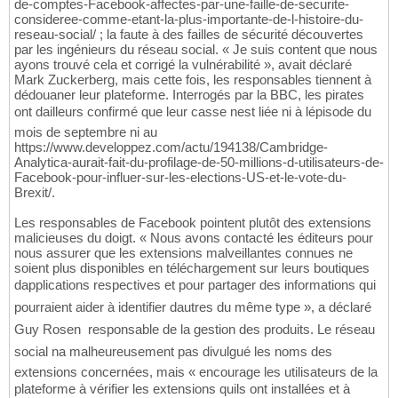
de-comptes-Facebook-affectes-par-une-faille-de-securite-
consideree-comme-etant-la-plus-importante-de-l-histoire-du-
reseau-social/ ; la faute à des failles de sécurité découvertes
par les ingénieurs du réseau social. « Je suis content que nous
ayons trouvé cela et corrigé la vulnérabilité », avait déclaré
Mark Zuckerberg, mais cette fois, les responsables tiennent à
dédouaner leur plateforme. Interrogés par la BBC, les pirates
ont dailleurs confirmé que leur casse nest liée ni à lépisode du
mois de septembre ni au
https://www.developpez.com/actu/194138/Cambridge-
Analytica-aurait-fait-du-profilage-de-50-millions-d-utilisateurs-de-
Facebook-pour-influer-sur-les-elections-US-et-le-vote-du-
Brexit/.
Les responsables de Facebook pointent plutôt des extensions
malicieuses du doigt. « Nous avons contacté les éditeurs pour
nous assurer que les extensions malveillantes connues ne
soient plus disponibles en téléchargement sur leurs boutiques
dapplications respectives et pour partager des informations qui
pourraient aider à identifier dautres du même type », a déclaré
Guy Rosen  responsable de la gestion des produits. Le réseau
social na malheureusement pas divulgué les noms des
extensions concernées, mais « encourage les utilisateurs de la
plateforme à vérifier les extensions quils ont installées et à