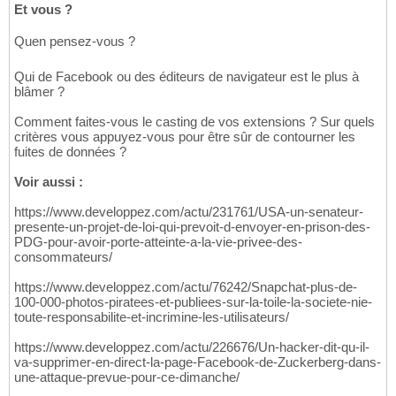
Et vous ?
Quen pensez-vous ?
Qui de Facebook ou des éditeurs de navigateur est le plus à
blâmer ?
Comment faites-vous le casting de vos extensions ? Sur quels
critères vous appuyez-vous pour être sûr de contourner les
fuites de données ?
Voir aussi :
https://www.developpez.com/actu/231761/USA-un-senateur-
presente-un-projet-de-loi-qui-prevoit-d-envoyer-en-prison-des-
PDG-pour-avoir-porte-atteinte-a-la-vie-privee-des-
consommateurs/
https://www.developpez.com/actu/76242/Snapchat-plus-de-
100-000-photos-piratees-et-publiees-sur-la-toile-la-societe-nie-
toute-responsabilite-et-incrimine-les-utilisateurs/
https://www.developpez.com/actu/226676/Un-hacker-dit-qu-il-
va-supprimer-en-direct-la-page-Facebook-de-Zuckerberg-dans-
une-attaque-prevue-pour-ce-dimanche/