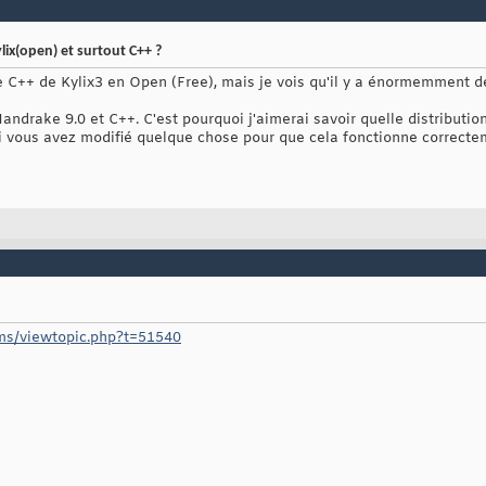
ylix(open) et surtout C++ ?
r le C++ de Kylix3 en Open (Free), mais je vois qu'il y a énormemment 
andrake 9.0 et C++. C'est pourquoi j'aimerai savoir quelle distribution
i vous avez modifié quelque chose pour que cela fonctionne correcte
ums/viewtopic.php?t=51540