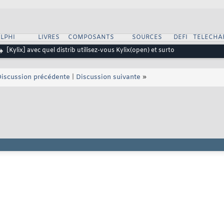
LPHI
LIVRES
COMPOSANTS
SOURCES
DEFI
TELECHA
[Kylix] avec quel distrib utilisez-vous Kylix(open) et surto
iscussion précédente
|
Discussion suivante
»