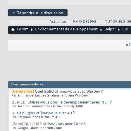
+
Répondre à la discussion
Actualités
F.A.Q DELPHI
TUTORIELS DE
Forum
Environnements de développement
Delphi
EDI
«
D
Discussions similaires
[Généralités]
Quel SGBD utilisez-vous avec WinDev ?
Par Emmanuel Lecoester dans le forum WinDev
Quel EDI utilisez-vous pour le développement avec .NET ?
Par Jérôme Lambert dans le forum EDI/Outils
Quels plugins utilisez-vous avec 4D ?
Par Steph4D dans le forum 4D
[Zope] Quel CMS utilisez vous avec Zope ?
Par Guigui_ dans le forum Zope