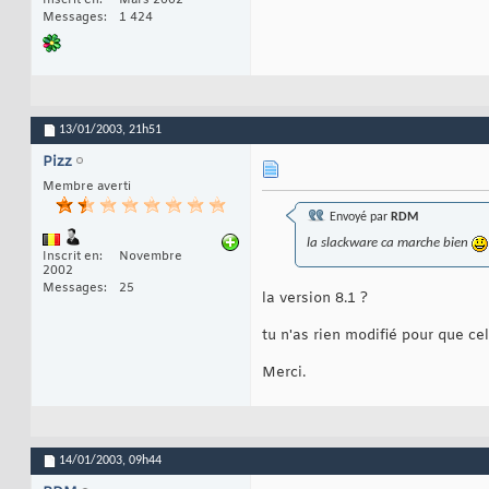
Inscrit en
Mars 2002
Messages
1 424
13/01/2003,
21h51
Pizz
Membre averti
Envoyé par
RDM
la slackware ca marche bien
Inscrit en
Novembre
2002
Messages
25
la version 8.1 ?
tu n'as rien modifié pour que ce
Merci.
14/01/2003,
09h44