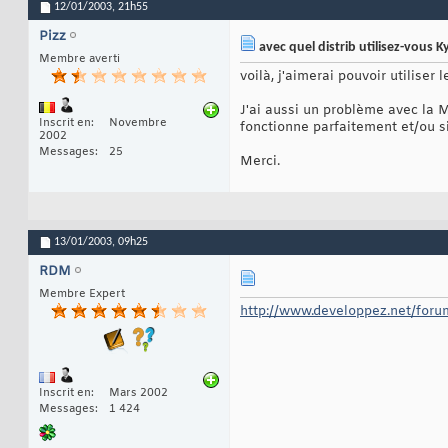
12/01/2003,
21h55
Pizz
avec quel distrib utilisez-vous K
Membre averti
voilà, j'aimerai pouvoir utilise
J'ai aussi un problème avec la M
Inscrit en
Novembre
fonctionne parfaitement et/ou s
2002
Messages
25
Merci.
13/01/2003,
09h25
RDM
Membre Expert
http://www.developpez.net/for
Inscrit en
Mars 2002
Messages
1 424