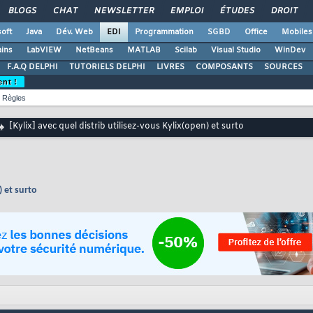
BLOGS
CHAT
NEWSLETTER
EMPLOI
ÉTUDES
DROIT
oft
Java
Dév. Web
EDI
Programmation
SGBD
Office
Mobiles
ains
LabVIEW
NetBeans
MATLAB
Scilab
Visual Studio
WinDev
F.A.Q DELPHI
TUTORIELS DELPHI
LIVRES
COMPOSANTS
SOURCES
ent !
Règles
[Kylix] avec quel distrib utilisez-vous Kylix(open) et surto
) et surto