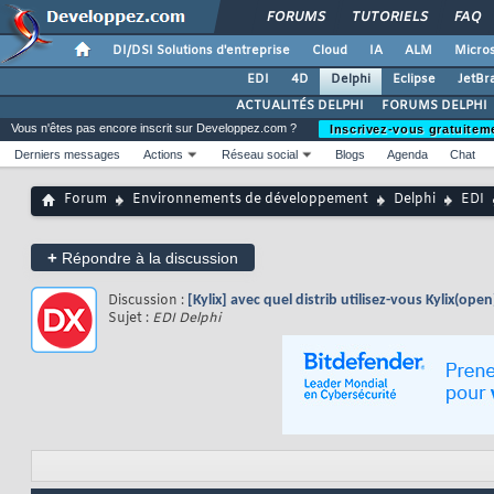
FORUMS
TUTORIELS
FAQ
DI/DSI Solutions d'entreprise
Cloud
IA
ALM
Micros
EDI
4D
Delphi
Eclipse
JetBr
ACTUALITÉS DELPHI
FORUMS DELPHI
Vous n'êtes pas encore inscrit sur Developpez.com ?
Inscrivez-vous gratuitem
Derniers messages
Actions
Réseau social
Blogs
Agenda
Chat
Forum
Environnements de développement
Delphi
EDI
+
Répondre à la discussion
Discussion :
[Kylix] avec quel distrib utilisez-vous Kylix(open
Sujet :
EDI Delphi