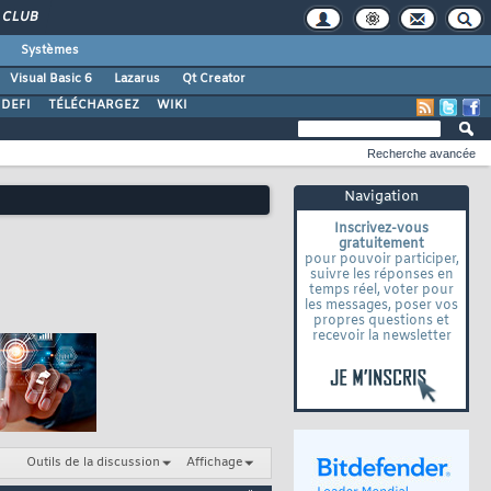
CLUB
Systèmes
Visual Basic 6
Lazarus
Qt Creator
DEFI
TÉLÉCHARGEZ
WIKI
Recherche avancée
Navigation
Inscrivez-vous
gratuitement
pour pouvoir participer,
suivre les réponses en
temps réel, voter pour
les messages, poser vos
propres questions et
recevoir la newsletter
Outils de la discussion
Affichage