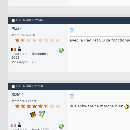
13/01/2003,
19h46
Pizz
Membre averti
avec la RedHat 8.0 ça fonctionn
Inscrit en
Novembre
2002
Messages
25
13/01/2003,
21h20
RDM
Membre Expert
la slackware ca marche bien