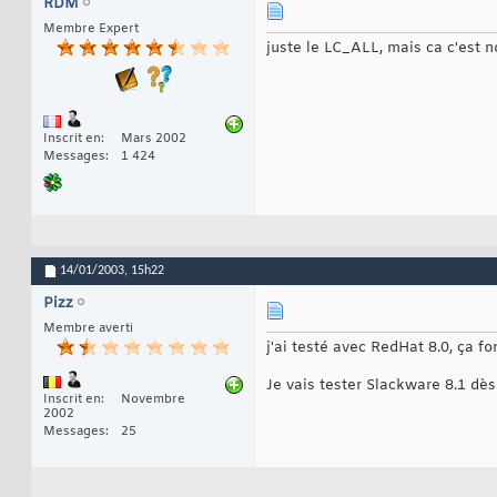
RDM
Membre Expert
juste le LC_ALL, mais ca c'est 
Inscrit en
Mars 2002
Messages
1 424
14/01/2003,
15h22
Pizz
Membre averti
j'ai testé avec RedHat 8.0, ça fo
Je vais tester Slackware 8.1 dès 
Inscrit en
Novembre
2002
Messages
25