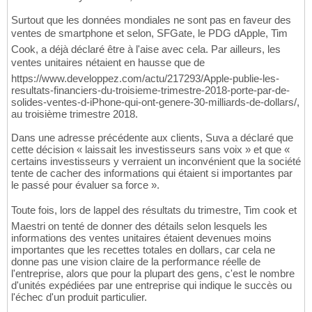
Surtout que les données mondiales ne sont pas en faveur des
ventes de smartphone et selon, SFGate, le PDG dApple, Tim
Cook, a déjà déclaré être à l'aise avec cela. Par ailleurs, les
ventes unitaires nétaient en hausse que de
https://www.developpez.com/actu/217293/Apple-publie-les-
resultats-financiers-du-troisieme-trimestre-2018-porte-par-de-
solides-ventes-d-iPhone-qui-ont-genere-30-milliards-de-dollars/,
au troisième trimestre 2018.
Dans une adresse précédente aux clients, Suva a déclaré que
cette décision « laissait les investisseurs sans voix » et que «
certains investisseurs y verraient un inconvénient que la société
tente de cacher des informations qui étaient si importantes par
le passé pour évaluer sa force ».
Toute fois, lors de lappel des résultats du trimestre, Tim cook et
Maestri on tenté de donner des détails selon lesquels les
informations des ventes unitaires étaient devenues moins
importantes que les recettes totales en dollars, car cela ne
donne pas une vision claire de la performance réelle de
l'entreprise, alors que pour la plupart des gens, c'est le nombre
d'unités expédiées par une entreprise qui indique le succès ou
l'échec d'un produit particulier.