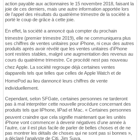
action payable aux actionnaires le 15 novembre 2018, faisant la
joie de ces derniers, mais une autre information apportée lors
de l'appel des résultats du quatrième trimestre de la société a
porté le coup de grâce à cette joie.
En effet, la société a annoncé quà compter du prochain
trimestre (premier trimestre 2019), elle ne communiquera plus
ses chiffres de ventes unitaires pour iPhone, ni ceux des autres
produits après avoir révélé que les ventes unitaires d'iPhone
sont restées stables, malgré une augmentation des revenus au
cours du quatrième trimestre. Ce procédé nest pas nouveau
chez Apple. La société regroupe déjà certaines ventes
dappareils tels que telles que celles de Apple Watch et de
HomePod au lieu dannoncé leurs chiffres de vente
individuellement.
Cependant, selon SFGate, certaines personnes ne tarderont
pas à mal interpréter cette nouvelle procédure concernant des
produits tels que liPhone, liPad et Mac. « Certaines personnes
peuvent craindre que cela signifie maintenant que les unités
iPhone vont commencer à devenir négatives d'une année à
l'autre, car il est plus facile de parler de belles choses et de ne
pas montrer les détails de choses qui ne sont pas si bonnes »,
a déclaré l'analyste de Citi, Jim Suva.