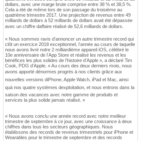
dollars, avec une marge brute comprise entre 38 % et 38,5 %.
Cela a été de même lors de son passage du troisième au
quatrième trimestre 2017. Une projection de revenus entre 49
milliards de dollars à 52 milliards de dollars avait été dépassée
avec un chiffre daffaire réalisé de 52,6 milliards de dollars.
« Nous sommes ravis d'annoncer un autre trimestre record qui
clôt un exercice 2018 exceptionnel, l'année au cours de laquelle
nous avons livré notre 2 milliardième appareil iOS, célébré le
10e anniversaire de l'App Store et réalisé les revenus et les
bénéfices les plus solides de l'histoire d'Apple », a déclaré Tim
Cook, PDG d'Apple. « Au cours des deux derniers mois, nous
avons apporté dénormes progrès à nos clients grâce aux
nouvelles versions diPhone, Apple Watch, iPad et Mac, ainsi
quà nos quatre systèmes dexploitation, et nous entrons dans la
saison des vacances avec notre gamme de produits et
services la plus solide jamais réalisé. »
« Nous avons conclu une année record avec notre meilleur
trimestre de septembre à ce jour, avec une croissance à deux
chiffres dans tous les secteurs géographiques. Nous
établissons des records de revenus trimestriels pour iPhone et
Wearables pour le trimestre de septembre et des records