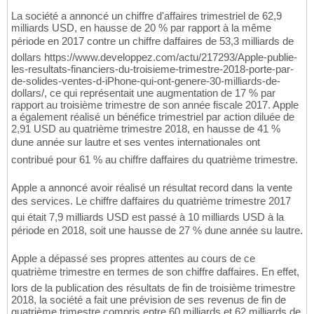
La société a annoncé un chiffre d'affaires trimestriel de 62,9
milliards USD, en hausse de 20 % par rapport à la même
période en 2017 contre un chiffre daffaires de 53,3 milliards de
dollars https://www.developpez.com/actu/217293/Apple-publie-
les-resultats-financiers-du-troisieme-trimestre-2018-porte-par-
de-solides-ventes-d-iPhone-qui-ont-genere-30-milliards-de-
dollars/, ce qui représentait une augmentation de 17 % par
rapport au troisième trimestre de son année fiscale 2017. Apple
a également réalisé un bénéfice trimestriel par action diluée de
2,91 USD au quatrième trimestre 2018, en hausse de 41 %
dune année sur lautre et ses ventes internationales ont
contribué pour 61 % au chiffre daffaires du quatrième trimestre.
Apple a annoncé avoir réalisé un résultat record dans la vente
des services. Le chiffre daffaires du quatrième trimestre 2017
qui était 7,9 milliards USD est passé à 10 milliards USD à la
période en 2018, soit une hausse de 27 % dune année su lautre.
Apple a dépassé ses propres attentes au cours de ce
quatrième trimestre en termes de son chiffre daffaires. En effet,
lors de la publication des résultats de fin de troisième trimestre
2018, la société a fait une prévision de ses revenus de fin de
quatrième trimestre compris entre 60 milliards et 62 milliards de