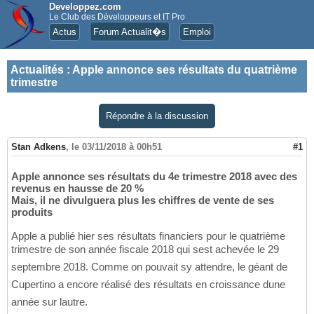
Developpez.com
Le Club des Développeurs et IT Pro
Actus
Forum Actualit�s
Emploi
Actualités
:
Apple annonce ses résultats du quatrième
trimestre
Répondre à la discussion
Stan Adkens
,
le 03/11/2018 à 00h51
#1
Apple annonce ses résultats du 4e trimestre 2018 avec des
revenus en hausse de 20 %
Mais, il ne divulguera plus les chiffres de vente de ses
produits
Apple a publié hier ses résultats financiers pour le quatrième
trimestre de son année fiscale 2018 qui sest achevée le 29
septembre 2018. Comme on pouvait sy attendre, le géant de
Cupertino a encore réalisé des résultats en croissance dune
année sur lautre.