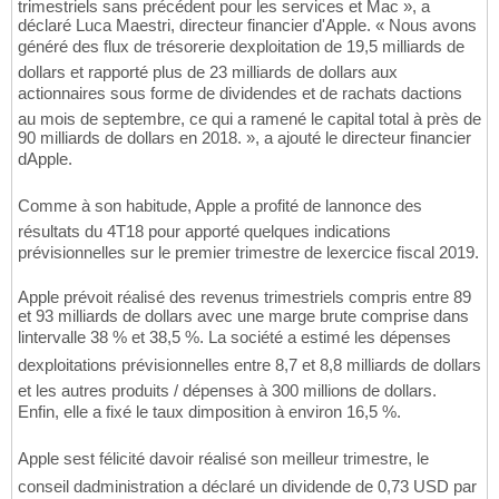
trimestriels sans précédent pour les services et Mac », a
déclaré Luca Maestri, directeur financier d'Apple. « Nous avons
généré des flux de trésorerie dexploitation de 19,5 milliards de
dollars et rapporté plus de 23 milliards de dollars aux
actionnaires sous forme de dividendes et de rachats dactions
au mois de septembre, ce qui a ramené le capital total à près de
90 milliards de dollars en 2018. », a ajouté le directeur financier
dApple.
Comme à son habitude, Apple a profité de lannonce des
résultats du 4T18 pour apporté quelques indications
prévisionnelles sur le premier trimestre de lexercice fiscal 2019.
Apple prévoit réalisé des revenus trimestriels compris entre 89
et 93 milliards de dollars avec une marge brute comprise dans
lintervalle 38 % et 38,5 %. La société a estimé les dépenses
dexploitations prévisionnelles entre 8,7 et 8,8 milliards de dollars
et les autres produits / dépenses à 300 millions de dollars.
Enfin, elle a fixé le taux dimposition à environ 16,5 %.
Apple sest félicité davoir réalisé son meilleur trimestre, le
conseil dadministration a déclaré un dividende de 0,73 USD par