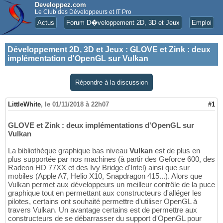
Developpez.com
Le Club des Développeurs et IT Pro
Actus
Forum D�veloppement 2D, 3D et Jeux
Emploi
Développement 2D, 3D et Jeux
:
GLOVE et Zink : deux
implémentation d'OpenGL sur Vulkan
Répondre à la discussion
LittleWhite
,
le 01/11/2018 à 22h07
#1
GLOVE et Zink : deux implémentations d'OpenGL sur
Vulkan
La bibliothèque graphique bas niveau
Vulkan
est de plus en
plus supportée par nos machines (à partir des Geforce 600, des
Radeon HD 77XX et des Ivy Bridge d'Intel) ainsi que sur
mobiles (Apple A7, Helio X10, Snapdragon 415...). Alors que
Vulkan permet aux développeurs un meilleur contrôle de la puce
graphique tout en permettant aux constructeurs d'alléger les
pilotes, certains ont souhaité permettre d'utiliser OpenGL à
travers Vulkan. Un avantage certains est de permettre aux
constructeurs de se débarrasser du support d'OpenGL pour