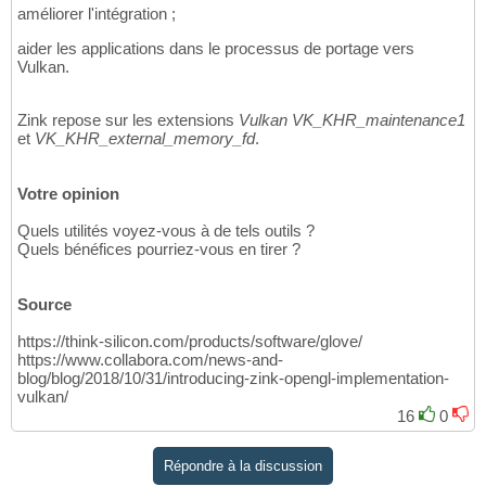
améliorer l'intégration ;
aider les applications dans le processus de portage vers
Vulkan.
Zink repose sur les extensions
Vulkan VK_KHR_maintenance1
et
VK_KHR_external_memory_fd
.
Votre opinion
Quels utilités voyez-vous à de tels outils ?
Quels bénéfices pourriez-vous en tirer ?
Source
https://think-silicon.com/products/software/glove/
https://www.collabora.com/news-and-
blog/blog/2018/10/31/introducing-zink-opengl-implementation-
vulkan/
16
0
Répondre à la discussion