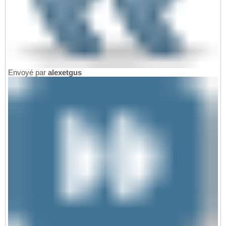
Envoyé par
alexetgus