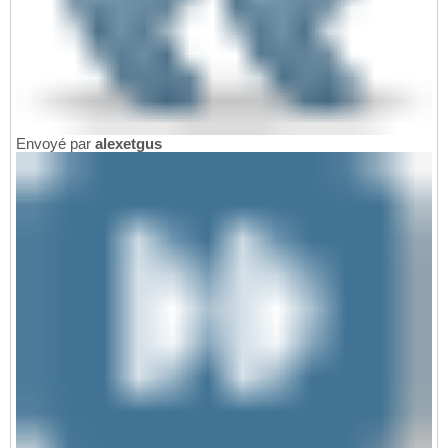
Envoyé par
alexetgus