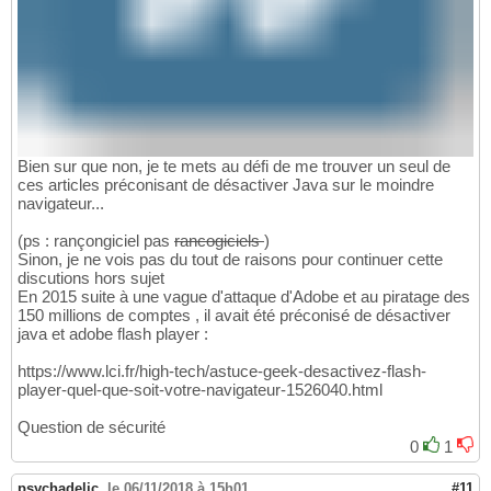
Bien sur que non, je te mets au défi de me trouver un seul de
ces articles préconisant de désactiver Java sur le moindre
navigateur...
(ps : rançongiciel pas
rancogiciels
)
Sinon, je ne vois pas du tout de raisons pour continuer cette
discutions hors sujet
En 2015 suite à une vague d'attaque d'Adobe et au piratage des
150 millions de comptes , il avait été préconisé de désactiver
java et adobe flash player :
https://www.lci.fr/high-tech/astuce-geek-desactivez-flash-
player-quel-que-soit-votre-navigateur-1526040.html
Question de sécurité
0
1
psychadelic
,
le 06/11/2018 à 15h01
#11