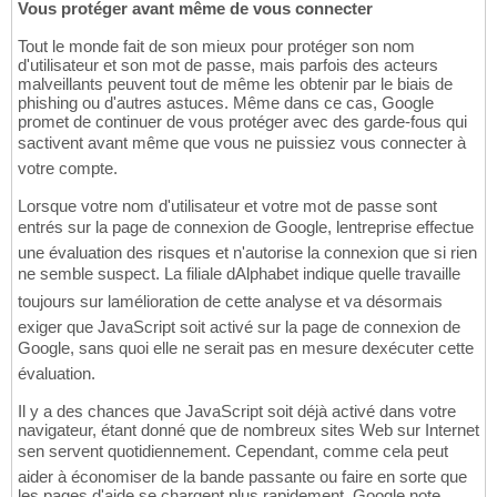
Vous protéger avant même de vous connecter
Tout le monde fait de son mieux pour protéger son nom
d'utilisateur et son mot de passe, mais parfois des acteurs
malveillants peuvent tout de même les obtenir par le biais de
phishing ou d'autres astuces. Même dans ce cas, Google
promet de continuer de vous protéger avec des garde-fous qui
sactivent avant même que vous ne puissiez vous connecter à
votre compte.
Lorsque votre nom d'utilisateur et votre mot de passe sont
entrés sur la page de connexion de Google, lentreprise effectue
une évaluation des risques et n'autorise la connexion que si rien
ne semble suspect. La filiale dAlphabet indique quelle travaille
toujours sur lamélioration de cette analyse et va désormais
exiger que JavaScript soit activé sur la page de connexion de
Google, sans quoi elle ne serait pas en mesure dexécuter cette
évaluation.
Il y a des chances que JavaScript soit déjà activé dans votre
navigateur, étant donné que de nombreux sites Web sur Internet
sen servent quotidiennement. Cependant, comme cela peut
aider à économiser de la bande passante ou faire en sorte que
les pages d'aide se chargent plus rapidement, Google note