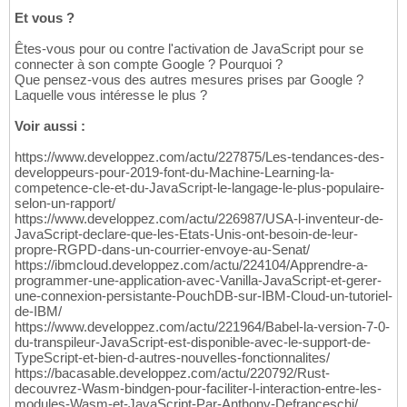
Et vous ?
Êtes-vous pour ou contre l'activation de JavaScript pour se
connecter à son compte Google ? Pourquoi ?
Que pensez-vous des autres mesures prises par Google ?
Laquelle vous intéresse le plus ?
Voir aussi :
https://www.developpez.com/actu/227875/Les-tendances-des-
developpeurs-pour-2019-font-du-Machine-Learning-la-
competence-cle-et-du-JavaScript-le-langage-le-plus-populaire-
selon-un-rapport/
https://www.developpez.com/actu/226987/USA-l-inventeur-de-
JavaScript-declare-que-les-Etats-Unis-ont-besoin-de-leur-
propre-RGPD-dans-un-courrier-envoye-au-Senat/
https://ibmcloud.developpez.com/actu/224104/Apprendre-a-
programmer-une-application-avec-Vanilla-JavaScript-et-gerer-
une-connexion-persistante-PouchDB-sur-IBM-Cloud-un-tutoriel-
de-IBM/
https://www.developpez.com/actu/221964/Babel-la-version-7-0-
du-transpileur-JavaScript-est-disponible-avec-le-support-de-
TypeScript-et-bien-d-autres-nouvelles-fonctionnalites/
https://bacasable.developpez.com/actu/220792/Rust-
decouvrez-Wasm-bindgen-pour-faciliter-l-interaction-entre-les-
modules-Wasm-et-JavaScript-Par-Anthony-Defranceschi/