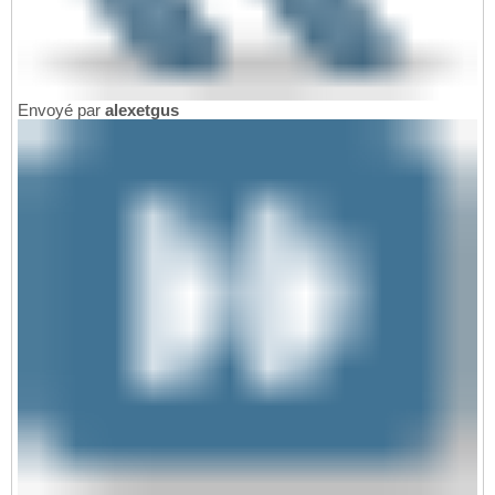
Envoyé par
alexetgus