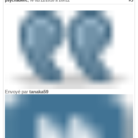
psychadelic
,
le 02/11/2018 à 20h11
#5
Envoyé par
tanaka59