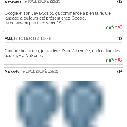
alexetgus
,
le 09/11/2018 à 22h19
#12
Google et son Java-Script, ça commence à bien faire. Ce
langage a toujours été présent chez Google.
Ils ne savent pas faire sans JS !
0
0
FMJ
,
le 10/11/2018 à 12h45
#13
Comme beaucoup, je n'active JS qu'à la volée, en fonction des
besoin, via NoScript.
0
0
Marco46
,
le 10/11/2018 à 15h32
#14