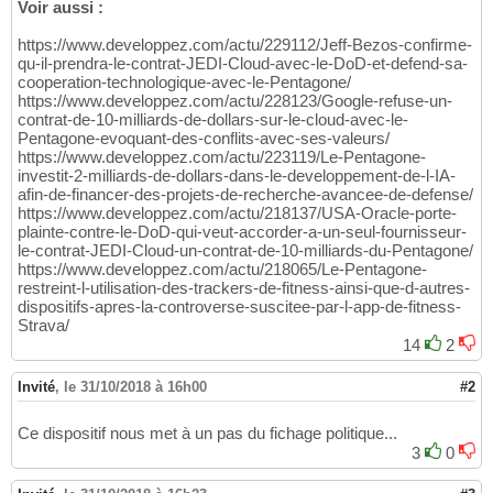
Voir aussi :
https://www.developpez.com/actu/229112/Jeff-Bezos-confirme-
qu-il-prendra-le-contrat-JEDI-Cloud-avec-le-DoD-et-defend-sa-
cooperation-technologique-avec-le-Pentagone/
https://www.developpez.com/actu/228123/Google-refuse-un-
contrat-de-10-milliards-de-dollars-sur-le-cloud-avec-le-
Pentagone-evoquant-des-conflits-avec-ses-valeurs/
https://www.developpez.com/actu/223119/Le-Pentagone-
investit-2-milliards-de-dollars-dans-le-developpement-de-l-IA-
afin-de-financer-des-projets-de-recherche-avancee-de-defense/
https://www.developpez.com/actu/218137/USA-Oracle-porte-
plainte-contre-le-DoD-qui-veut-accorder-a-un-seul-fournisseur-
le-contrat-JEDI-Cloud-un-contrat-de-10-milliards-du-Pentagone/
https://www.developpez.com/actu/218065/Le-Pentagone-
restreint-l-utilisation-des-trackers-de-fitness-ainsi-que-d-autres-
dispositifs-apres-la-controverse-suscitee-par-l-app-de-fitness-
Strava/
14
2
Invité
,
le 31/10/2018 à 16h00
#2
Ce dispositif nous met à un pas du fichage politique...
3
0