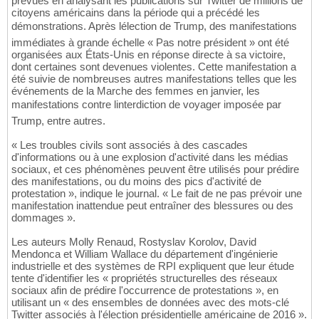
prévues en analysant les publications sur Twitter de millions de
citoyens américains dans la période qui a précédé les
démonstrations. Après lélection de Trump, des manifestations
immédiates à grande échelle « Pas notre président » ont été
organisées aux États-Unis en réponse directe à sa victoire,
dont certaines sont devenues violentes. Cette manifestation a
été suivie de nombreuses autres manifestations telles que les
événements de la Marche des femmes en janvier, les
manifestations contre linterdiction de voyager imposée par
Trump, entre autres.
« Les troubles civils sont associés à des cascades
d'informations ou à une explosion d'activité dans les médias
sociaux, et ces phénomènes peuvent être utilisés pour prédire
des manifestations, ou du moins des pics d'activité de
protestation », indique le journal. « Le fait de ne pas prévoir une
manifestation inattendue peut entraîner des blessures ou des
dommages ».
Les auteurs Molly Renaud, Rostyslav Korolov, David
Mendonca et William Wallace du département d'ingénierie
industrielle et des systèmes de RPI expliquent que leur étude
tente d'identifier les « propriétés structurelles des réseaux
sociaux afin de prédire l'occurrence de protestations », en
utilisant un « des ensembles de données avec des mots-clé
Twitter associés à l'élection présidentielle américaine de 2016 ».