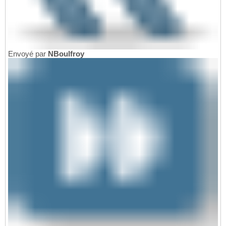
Envoyé par
NBoulfroy