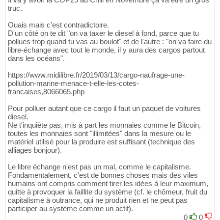
truc.
Ouais mais c'est contradictoire.
D'un côté on te dit "on va taxer le diesel à fond, parce que tu
pollues trop quand tu vas au boulot" et de l'autre : "on va faire du
libre-échange avec tout le monde, il y aura des cargos partout
dans les océans".
https://www.midilibre.fr/2019/03/13/cargo-naufrage-une-
pollution-marine-menace-t-elle-les-cotes-
francaises,8066065.php
Pour polluer autant que ce cargo il faut un paquet de voitures
diesel.
Ne t'inquiète pas, mis à part les monnaies comme le Bitcoin,
toutes les monnaies sont "illimitées" dans la mesure ou le
matériel utilisé pour la produire est suffisant (technique des
alliages bonjour).
Le libre échange n'est pas un mal, comme le capitalisme.
Fondamentalement, c'est de bonnes choses mais des viles
humains ont compris comment tirer les idées à leur maximum,
quitte à provoquer la faillite du système (cf. le chômeur, fruit du
capitalisme à outrance, qui ne produit rien et ne peut pas
participer au système comme un actif).
0
0