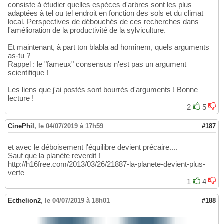
consiste à étudier quelles espèces d'arbres sont les plus
adaptées à tel ou tel endroit en fonction des sols et du climat
local. Perspectives de débouchés de ces recherches dans
l'amélioration de la productivité de la sylviculture.
Et maintenant, à part ton blabla ad hominem, quels arguments
as-tu ?
Rappel : le "fameux" consensus n'est pas un argument
scientifique !
Les liens que j'ai postés sont bourrés d'arguments ! Bonne
lecture !
2
5
CinePhil
,
le 04/07/2019 à 17h59
#187
et avec le déboisement l'équilibre devient précaire....
Sauf que la planète reverdit !
http://h16free.com/2013/03/26/21887-la-planete-devient-plus-
verte
1
4
Ecthelion2
,
le 04/07/2019 à 18h01
#188