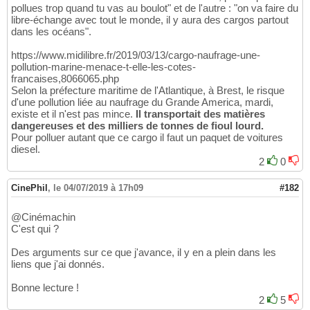
pollues trop quand tu vas au boulot" et de l'autre : "on va faire du
libre-échange avec tout le monde, il y aura des cargos partout
dans les océans".
https://www.midilibre.fr/2019/03/13/cargo-naufrage-une-
pollution-marine-menace-t-elle-les-cotes-
francaises,8066065.php
Selon la préfecture maritime de l'Atlantique, à Brest, le risque
d'une pollution liée au naufrage du Grande America, mardi,
existe et il n'est pas mince.
Il transportait des matières
dangereuses et des milliers de tonnes de fioul lourd.
Pour polluer autant que ce cargo il faut un paquet de voitures
diesel.
2
0
CinePhil
,
le 04/07/2019 à 17h09
#182
@Cinémachin
C'est qui ?
Des arguments sur ce que j'avance, il y en a plein dans les
liens que j'ai donnés.
Bonne lecture !
2
5