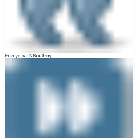
Envoyé par
NBoulfroy