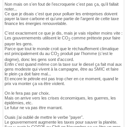
Non mais on s'en fout de l'escroquerie c'est pas ça, qu'il fallait
noter...
Ce que je disais c'est que pour polluer les entreprises doivent
payer la taxe carbone et qu'une partie de l'argent de cette taxe
finance les énergies renouvelable.
C'est exactement ce que je dis, mais je vais répéter moins vite :
Les gouvernements utilisent le CO
comme prétexte pour faire
2
payer les gens.
Parce que tout le monde croit que le réchauffement climatique
est principalement du au CO
produit par l'homme (c'est le
2
dogme), donc les gens sont d'accord.
Enfin c'est quand même con la taxe sur le diesel ça fait mal aux
gens modeste qui vivent à la campagne, être au SMIC et faire
le plein ça doit faire mal...
Et encore le pétrole est pas trop cher en ce moment, quand le
prix va monter ça va être violent.
On le fera pas par choix.
Mais on arrive vers les crises économiques, les guerres, les
épidémies, etc.
Le futur ne va pas être marrant.
Ouais j'ai oublié de mettre le verbe "payer".
Le gouvernement augmente les taxes pour sauver la planète.
Il va y avoir la COP25 au Chili en Novembre ça va être un gros