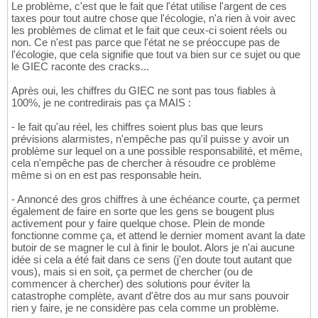
Le problème, c'est que le fait que l'état utilise l'argent de ces
taxes pour tout autre chose que l'écologie, n'a rien à voir avec
les problèmes de climat et le fait que ceux-ci soient réels ou
non. Ce n'est pas parce que l'état ne se préoccupe pas de
l'écologie, que cela signifie que tout va bien sur ce sujet ou que
le GIEC raconte des cracks...
Après oui, les chiffres du GIEC ne sont pas tous fiables à
100%, je ne contredirais pas ça MAIS :
- le fait qu'au réel, les chiffres soient plus bas que leurs
prévisions alarmistes, n'empêche pas qu'il puisse y avoir un
problème sur lequel on a une possible responsabilité, et même,
cela n'empêche pas de chercher à résoudre ce problème
même si on en est pas responsable hein.
- Annoncé des gros chiffres à une échéance courte, ça permet
également de faire en sorte que les gens se bougent plus
activement pour y faire quelque chose. Plein de monde
fonctionne comme ça, et attend le dernier moment avant la date
butoir de se magner le cul à finir le boulot. Alors je n'ai aucune
idée si cela a été fait dans ce sens (j'en doute tout autant que
vous), mais si en soit, ça permet de chercher (ou de
commencer à chercher) des solutions pour éviter la
catastrophe complète, avant d'être dos au mur sans pouvoir
rien y faire, je ne considère pas cela comme un problème.