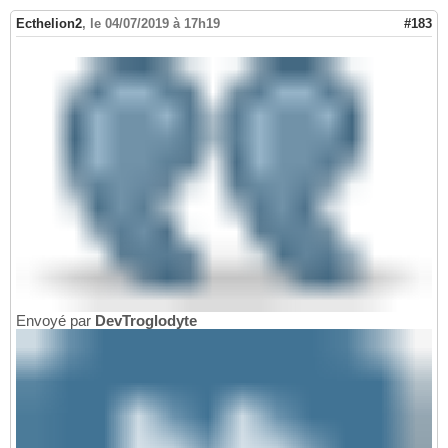
Ecthelion2
,
le 04/07/2019 à 17h19
#183
Envoyé par
DevTroglodyte