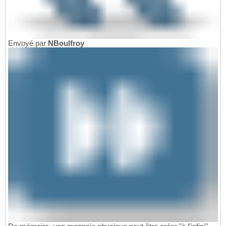
Envoyé par
NBoulfroy