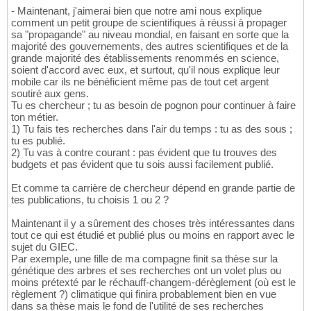
- Maintenant, j'aimerai bien que notre ami nous explique
comment un petit groupe de scientifiques à réussi à propager
sa "propagande" au niveau mondial, en faisant en sorte que la
majorité des gouvernements, des autres scientifiques et de la
grande majorité des établissements renommés en science,
soient d'accord avec eux, et surtout, qu'il nous explique leur
mobile car ils ne bénéficient même pas de tout cet argent
soutiré aux gens.
Tu es chercheur ; tu as besoin de pognon pour continuer à faire
ton métier.
1) Tu fais tes recherches dans l'air du temps : tu as des sous ;
tu es publié.
2) Tu vas à contre courant : pas évident que tu trouves des
budgets et pas évident que tu sois aussi facilement publié.
Et comme ta carrière de chercheur dépend en grande partie de
tes publications, tu choisis 1 ou 2 ?
Maintenant il y a sûrement des choses très intéressantes dans
tout ce qui est étudié et publié plus ou moins en rapport avec le
sujet du GIEC.
Par exemple, une fille de ma compagne finit sa thèse sur la
génétique des arbres et ses recherches ont un volet plus ou
moins prétexté par le réchauff-changem-dérèglement (où est le
règlement ?) climatique qui finira probablement bien en vue
dans sa thèse mais le fond de l'utilité de ses recherches