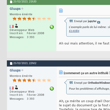
25/02/2023,
21h30
Gluups
Membre émérite
Envoyé par
jupyter
L'exemple parle de lui-même : si
Développeur Web
614084
Inscrit en
Février 2008
Messages
3 393
Ah oui mais attention, il ne faut
25/02/2023,
22h02
Gluups
(commenet ça un autre intitulé ?
Membre émérite
Envoyé par
OrthodoxWindow
Pour les problèmes d'affichage,
Développeur Web
Inscrit en
Février 2008
Messages
3 393
Ah, ça mérite un coup d'œil (hor
le sujet du document ça la fout 
Toutefois, la grosse tare de Wi