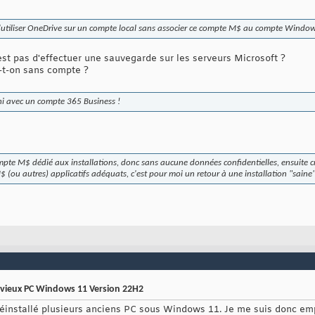
 d'utiliser OneDrive sur un compte local sans associer ce compte M$ au compte Window
est pas d'effectuer une sauvegarde sur les serveurs Microsoft ?
-t-on sans compte ?
ichi avec un compte 365 Business !
mpte M$ dédié aux installations, donc sans aucune données confidentielles, ensuite 
M$ (ou autres) applicatifs adéquats, c'est pour moi un retour à une installation "sain
les vieux PC Windows 11 Version 22H2
i réinstallé plusieurs anciens PC sous Windows 11. Je me suis donc empr