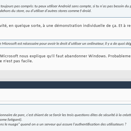
 toujours pas compris: tu peux utiliser Android sans compte, si tu n'as pas besoin du pl
dehors du store, ou d'utiliser d'autres stores comme f-droid.
nvité, en quelque sorte, à une démonstration individuelle de ça. Et à 
icrosoft est nécessaire pour avoir le droit d'utiliser un ordinateur, il y a de quoi dé
, Microsoft nous explique qu'il faut abandonner Windows. Probablemen
 n'est pas facile.
nnaire de parc, c'est chiant de se farcir les trois questions dites de sécurité à la créa
rome fatigant).
ns le nuage" quand on a un serveur qui assure l'authentification des utilisateurs ?