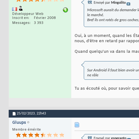
Envoyé par
Mingolito
Microsoft aurait du demander 
Développeur Web
le marché.
Inscrit en
Février 2008
Bref ils ont ratés de gros coches,
Messages
3 393
Oui, à un moment, quand les État
nous, d'être en retard par rappor
Quand quelqu'un va dans la mauva
Sur Android il faut bien avoir u
ne râle
Tu as écouté où, pour savoir qu
25/02/2023,
22h43
Gluups
Membre émérite
Envoyé par
esperanto