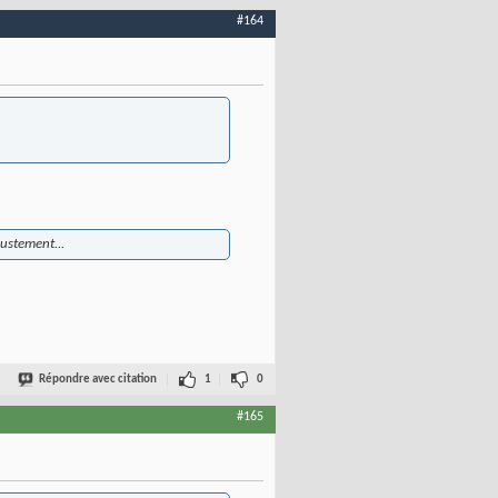
#164
ustement...
Répondre avec citation
1
0
#165