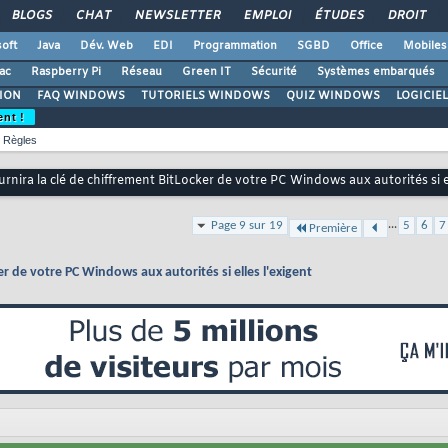
BLOGS
CHAT
NEWSLETTER
EMPLOI
ÉTUDES
DROIT
oft
Java
Dév. Web
EDI
Programmation
SGBD
Office
Mobiles
ac
Raspberry Pi
Réseau
Green IT
Sécurité
Systèmes embarqués
ION
FAQ WINDOWS
TUTORIELS WINDOWS
QUIZ WINDOWS
LOGICIE
ent !
Règles
urnira la clé de chiffrement BitLocker de votre PC Windows aux autorités si el
...
Page 9 sur 19
5
6
7
Première
er de votre PC Windows aux autorités si elles l'exigent