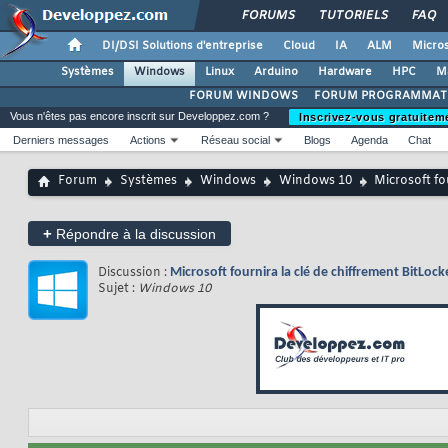
FORUMS
TUTORIELS
FAQ
DI/DSI Solutions d'entreprise
Cloud
IA
ALM
Micros
Systèmes
Windows
Linux
Arduino
Hardware
HPC
M
FORUM WINDOWS
FORUM PROGRAMMAT
Vous n'êtes pas encore inscrit sur Developpez.com ?
Inscrivez-vous gratuitem
Derniers messages
Actions
Réseau social
Blogs
Agenda
Chat
Forum
Systèmes
Windows
Windows 10
Microsoft fo
+
Répondre à la discussion
Discussion :
Microsoft fournira la clé de chiffrement BitLock
Sujet :
Windows 10