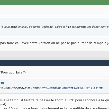
 je veux installer le jeu de cartes "solitaire", Microsoft ET ses partenaires siphonnent
 pas faire ça : avec cette version on ne passe pas autant de temps à jo
 Pour quoi faire ?)
s
 vous pouvez essayer ça :
https://www.softpedia.com/get/Deskto...-DPI-Fix.shtml
mis le fait qu'il faut faire passer le zoom à 50% pour répondre à la q
mal).
ndows 10 est que ce type d'ajustement est susceptible de s'appliquer 