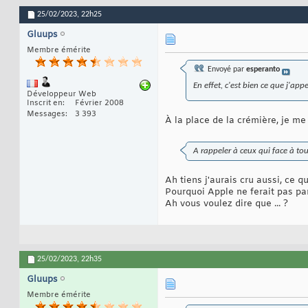
25/02/2023,
22h25
Gluups
Membre émérite
Envoyé par
esperanto
En effet, c'est bien ce que j'appe
Développeur Web
Inscrit en
Février 2008
Messages
3 393
À la place de la crémière, je me
A rappeler à ceux qui face à to
Ah tiens j'aurais cru aussi, ce q
Pourquoi Apple ne ferait pas par
Ah vous voulez dire que ... ?
25/02/2023,
22h35
Gluups
Membre émérite