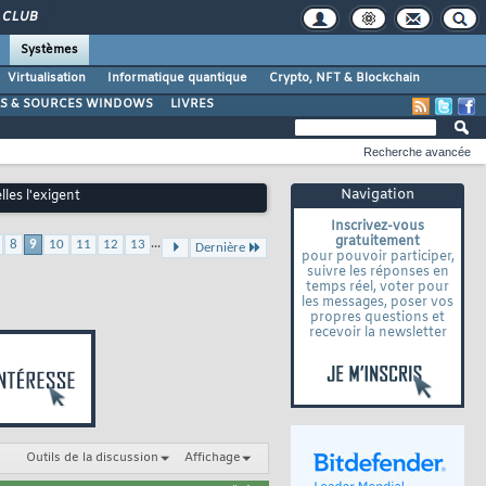
CLUB
Systèmes
Virtualisation
Informatique quantique
Crypto, NFT & Blockchain
LS & SOURCES WINDOWS
LIVRES
Recherche avancée
Navigation
les l'exigent
Inscrivez-vous
gratuitement
...
8
9
10
11
12
13
Dernière
pour pouvoir participer,
suivre les réponses en
temps réel, voter pour
les messages, poser vos
propres questions et
recevoir la newsletter
Outils de la discussion
Affichage