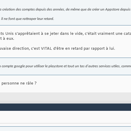
la création des comptes depuis des années, de même que de créer un Appstore depui
 il ne font que rattraper leur retard.
s Unis s'apprêtaient à se jeter dans le vide, c'était vraiment une ca
t à eux.
ise direction, c'est VITAL d'être en retard par rapport à lui.
n compte google pour utiliser le playstore et tout un tas d'autres services utiles, co
e personne ne râle ?