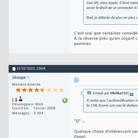
Ceci dit, chez Apple, il font mi
avoir le droit de se connecter à
Bref, je déteste de plus en plus 
C'est vrai que certaines considé
À la réserve près qu'en voyant c
pommes.
25/02/2023,
23h06
Gluups
Membre émérite
Envoyé par
Michka1111
À noter que l'authentification m
Développeur Web
la CNIL fourre son nez là dedan
Inscrit en
Février 2008
Messages
3 393
"Si" ...
Quelque chose d'intéressant ser
Popol.