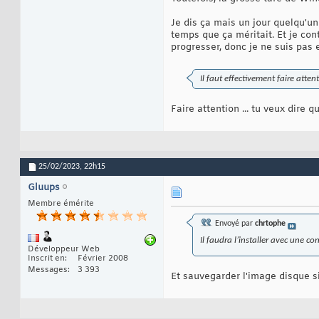
Je dis ça mais un jour quelqu'un
temps que ça méritait. Et je co
progresser, donc je ne suis pas 
Il faut effectivement faire atten
Faire attention ... tu veux dire 
25/02/2023,
22h15
Gluups
Membre émérite
Envoyé par
chrtophe
Il faudra l’installer avec une co
Développeur Web
Inscrit en
Février 2008
Messages
3 393
Et sauvegarder l'image disque s