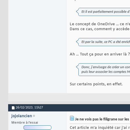
Et il est parfaitement possible
Le concept de OneDrive ... ce n'
Dans ce cas, comment y accède
Et par la suite, ce PC a été enr
Ah ... Tout ça pour en arriver là ?
Donc, j'envisage de créer un co
puis leur associer les comptes 
Sur certains points, en effet.
26/02/2023,
11h27
jojolancien
Je ne vois pas le filigrane sur 
Membre à l'essai
Cet article m'a inquiété car j'a