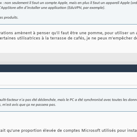
eux : non seulement il faut un compte Apple, mais en plus il faut un appareil Apple (or
 l'AppStore afin d'installer une application (EduVPN, par exemple).
ces produits.
rations amènent à penser qu'il faut être une pomme, pour utiliser un 
ertaines utilisatrices à la terrasse de cafés, je ne peux m'empêcher d
ulti-facteur n'a pas été déclenchée, mais le PC a été synchronisé avec toutes les don
s, m'est avis que ça ne passera pas.
ait qu'une proportion élevée de comptes Microsoft utilisés pour inst