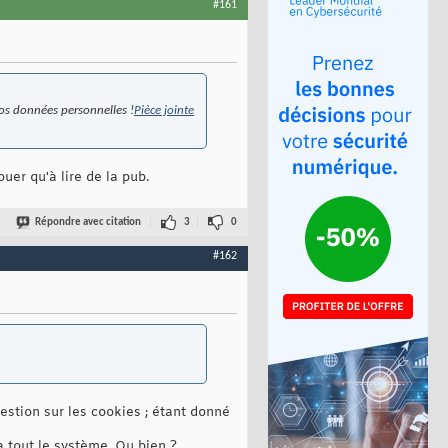
#161
 vos données personnelles !
Pièce jointe
uer qu'à lire de la pub.
Répondre avec citation
3
0
#162
uestion sur les cookies ; étant donné
à tout le système. Ou bien ?