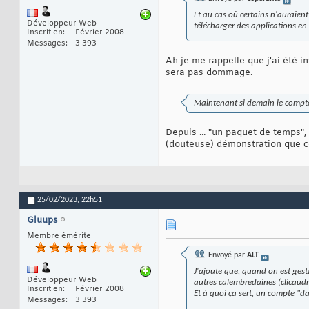
Et au cas où certains n'auraient
Développeur Web
télécharger des applications en 
Inscrit en
Février 2008
Messages
3 393
Ah je me rappelle que j'ai été i
sera pas dommage.
Maintenant si demain le compte M
Depuis ... "un paquet de temps"
(douteuse) démonstration que ce
25/02/2023,
22h51
Gluups
Membre émérite
Envoyé par
ALT
J'ajoute que, quand on est gestio
Développeur Web
autres calembredaines (clicaud
Inscrit en
Février 2008
Et à quoi ça sert, un compte "da
Messages
3 393