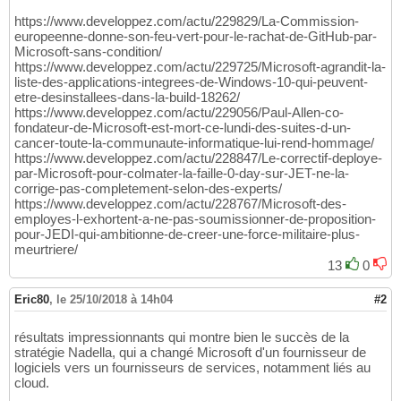
https://www.developpez.com/actu/229829/La-Commission-
europeenne-donne-son-feu-vert-pour-le-rachat-de-GitHub-par-
Microsoft-sans-condition/
https://www.developpez.com/actu/229725/Microsoft-agrandit-la-
liste-des-applications-integrees-de-Windows-10-qui-peuvent-
etre-desinstallees-dans-la-build-18262/
https://www.developpez.com/actu/229056/Paul-Allen-co-
fondateur-de-Microsoft-est-mort-ce-lundi-des-suites-d-un-
cancer-toute-la-communaute-informatique-lui-rend-hommage/
https://www.developpez.com/actu/228847/Le-correctif-deploye-
par-Microsoft-pour-colmater-la-faille-0-day-sur-JET-ne-la-
corrige-pas-completement-selon-des-experts/
https://www.developpez.com/actu/228767/Microsoft-des-
employes-l-exhortent-a-ne-pas-soumissionner-de-proposition-
pour-JEDI-qui-ambitionne-de-creer-une-force-militaire-plus-
meurtriere/
13
0
Eric80
,
le 25/10/2018 à 14h04
#2
résultats impressionnants qui montre bien le succès de la
stratégie Nadella, qui a changé Microsoft d'un fournisseur de
logiciels vers un fournisseurs de services, notamment liés au
cloud.