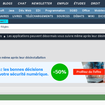
BLOGS
CHAT
NEWSLETTER
EMPLOI
ÉTUDES
DROIT
oft
Java
Dév. Web
EDI
Programmation
SGBD
Office
Mobiles
AIRES
LIVRES
TÉLÉCHARGEMENTS
SOURCES
DÉBATS
WIKI
DIC
ent !
Règles
és
Les applications peuvent désormais vous suivre même après leur désin
e même après leur désinstallation