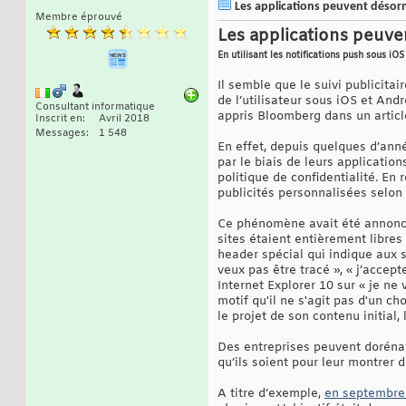
Les applications peuvent désorm
Membre éprouvé
Les applications peuve
En utilisant les notifications push sous iOS
Il semble que le suivi publicitai
de l’utilisateur sous iOS et Andr
Consultant informatique
appris Bloomberg dans un article,
Inscrit en
Avril 2018
Messages
1 548
En effet, depuis quelques d’anné
par le biais de leurs applicatio
politique de confidentialité. En r
publicités personnalisées selon
Ce phénomène avait été annonc
sites étaient entièrement libres
header spécial qui indique aux sit
veux pas être tracé », « j’accept
Internet Explorer 10 sur « je ne
motif qu'il ne s'agit pas d'un c
le projet de son contenu initial,
Des entreprises peuvent dorénav
qu’ils soient pour leur montrer 
A titre d’exemple,
en septembre