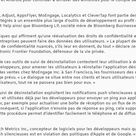
 et Android pour continuer à diffuser des annonces pour le compte de l
djust, AppsFlyer, MoEngage, Localytics et CleverTap font partie des
ntégrés à un ensemble plus large d’outils de développement au profit 
et Yelp ainsi que Bloomberg LP, société mère de Bloomberg Business
ques qui affirment qu’une réévaluation des droits de confidentialité e
 entreprises peuvent faire des données des utilisateurs. « La plupart 
e confidentialité nuancés, s’ils leur en donnent, du tout » déclare Jer
tronic Frontier Foundation, défenseur de la vie privée.
e ces outils de suivi de désinstallation contestent leur utilisation à d
veloppeurs, pour amener les utilisateurs à réinstaller l’application d
es ventes chez MoEngage Inc. à San Francisco, les fournisseurs des ou
prévu. « Le dialogue se situe entre nos clients et leurs utilisateurs fin
lisateurs, tout ne se passera pas bien pour eux. »
uivi de désinstallation exploitent les notifications push silencieuses
et utilisées déjà par les développeurs pour envoyer un ping aux appli
teur, par exemple pour actualiser une boîte de réception ou un flux de 
onséquent, si l’application n’envoie pas de réponse au ping, cela suppo
ette procédure permet d’identifier facilement le téléphone et de diffus
 Metrics Inc., concepteur de logiciels pour les développeurs mais qui
push silencieuses est en violation des politiques d’Apple et de Google.