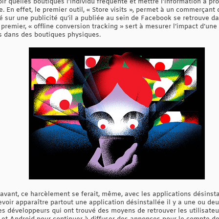
oir quelles boutiques l’individu fréquente et mettre l’information à pr
gne. En effet, le premier outil, « Store visits », permet à un commerçan
é sur une publicité qu’il a publiée au sein de Facebook se retrouve 
 premier, « offline conversion tracking » sert à mesurer l’impact d’u
s dans des boutiques physiques.
avant, ce harcèlement se ferait, même, avec les applications désinst
Revoir apparaître partout une application désinstallée il y a une ou d
des développeurs qui ont trouvé des moyens de retrouver les utilisat