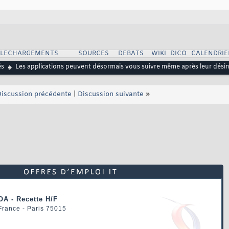
ELECHARGEMENTS
SOURCES
DEBATS
WIKI
DICO
CALENDRIE
és
Les applications peuvent désormais vous suivre même après leur désin
iscussion précédente
|
Discussion suivante
»
OA - Recette H/F
 France - Paris 75015