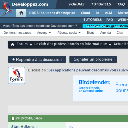
FORUMS
TUTORIELS
FAQ
DI/DSI Solutions d'entreprise
Cloud
IA
ALM
Micros
TUTORIELS
FAQ
WEBIN
Vous n'êtes pas encore inscrit sur Developpez.com ?
Inscrivez-vous gratuitem
Derniers messages
Actions
Réseau social
Blogs
Agenda
Chat
Forum
Le club des professionnels en informatique
Actualit
+
Signaler un problème
Répondre à la discussion
Discussion :
Les applications peuvent désormais vous suivr
23/10/2018,
09h02
Stan Adkens