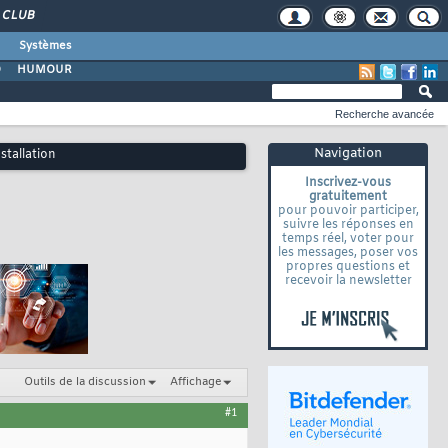
CLUB
Systèmes
O
HUMOUR
Recherche avancée
Navigation
stallation
Inscrivez-vous
gratuitement
pour pouvoir participer,
suivre les réponses en
temps réel, voter pour
les messages, poser vos
propres questions et
recevoir la newsletter
Outils de la discussion
Affichage
#1