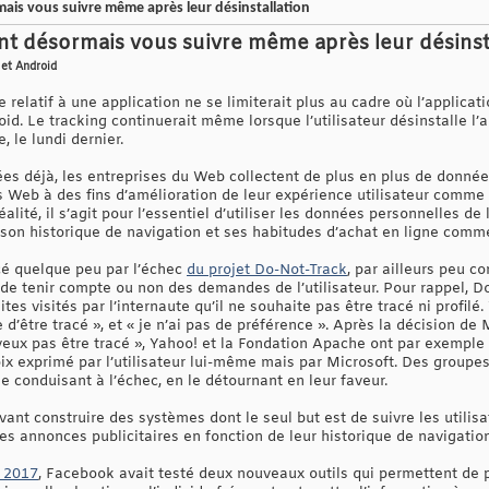
ais vous suivre même après leur désinstallation
nt désormais vous suivre même après leur désinst
 et Android
re relatif à une application ne se limiterait plus au cadre où l’applicat
oid. Le tracking continuerait même lorsque l’utilisateur désinstalle l’
 le lundi dernier.
es déjà, les entreprises du Web collectent de plus en plus de données
ns Web à des fins d’amélioration de leur expérience utilisateur comme
éalité, il s’agit pour l’essentiel d’utiliser les données personnelles de 
 son historique de navigation et ses habitudes d’achat en ligne comm
é quelque peu par l’échec
du projet Do-Not-Track
, par ailleurs peu c
 de tenir compte ou non des demandes de l’utilisateur. Pour rappel, D
es visités par l’internaute qu’il ne souhaite pas être tracé ni profilé. 
e d’être tracé », et « je n’ai pas de préférence ». Après la décision de
 veux pas être tracé », Yahoo! et la Fondation Apache ont par exemple
hoix exprimé par l’utilisateur lui-même mais par Microsoft. Des groupe
 le conduisant à l’échec, en le détournant en leur faveur.
ant construire des systèmes dont le seul but est de suivre les utilis
des annonces publicitaires en fonction de leur historique de navigation
 2017
, Facebook avait testé deux nouveaux outils qui permettent de 