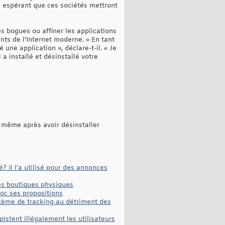
 en espérant que ces sociétés mettront
les bogues ou affiner les applications
ents de l’Internet moderne. « En tant
une application », déclare-t-il. « Je
a installé et désinstallé votre
 même après avoir désinstaller
 Il l'a utilisé pour des annonces
des boutiques physiques
loc ses propositions
tème de tracking au détriment des
istent illégalement les utilisateurs