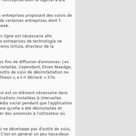
’entreprise dont le logiciel a été
 entreprises proposant des suivis de
de certaines entreprises dont T-
week.
n ligne est nécessaire afin
des entreprises de technologie ne
emy Gillula, directeur de la
es fins de diffusion d’annonces. Les
ésinstallée. Cependant, Ehren Maedge,
tils de suivi de désinstallation ne
aux », a-t-il déclaré. « S'ils
 qui est un élément nécessaire dans
cations installées à intervalles
média social pendant que l'application
se qu’elle a été désinstallée et
er des annonces à l’utilisateur où
 ne développe pas d’outils de suivi,
 « C’est en général un peu hasardeux