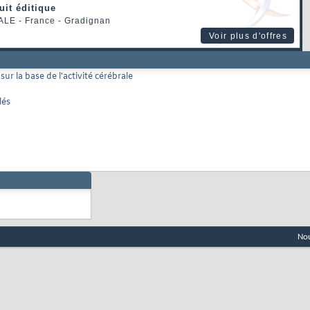
uit éditique
ALE
- France - Gradignan
Voir plus d'offres
r la base de l'activité cérébrale
lés
Nou