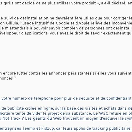
s qu’ils ont décidé de ne plus utiliser votre produit », a-t-il déclaré,
de suivi de désinstallation ne devraient être utiles que pour corriger 
lon Gillula, l’usage intrusif de Google et d’Apple relève des inconvéni
je m'attendrais à pouvoir savoir combien de personnes ont désinstallé 
éveloppeur d'applications, vous avez le droit de savoir exactement qui 
encore lutter contre les annonces persistantes si elles vous suivent
nnonces ?
otre numéro de téléphone pour plus de sécurité et de confidentialité?
de publicité ciblée en ligne, sur la base des visites et achats dans 
blicitaire tente de vider le projet de sa substance, Le W3C refuse en b
o Not Track ? Les géants du Web trouvent un moyen d'esquiver le sys
treprises Teemo et Fidzup, car leurs applis de tracking publicitaire p