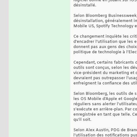
logiciel donné en jouant sur iOS
désinstallé.
Selon Bloomberg Businessweek, A
désinstallation, généralement i
Mobile US, Spotify Technology 
Ce changement inquiète les criti
d’encadrer l’utilisation que les
donnent pas aux gens des choix d
politique de technologie à l’Elec
Cependant, certains fabricants d
outils sont conçus, selon les dé
vice-président du marketing et d
devraient pas outrepasser l’usage 
enfreignent la confiance des uti
Selon Bloomberg, les outils de s
les OS Mobile d’Apple et Google 
réguliers sans alerter l'utilisa
s'exécute en arrière-plan. Par c
enregistrée en tant que telle. C
qu’il soit.
Selon Alex Austin, PDG de Branch
l’utilisation des notifications 