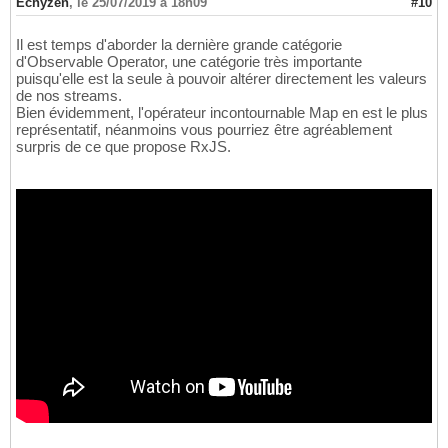
Echyzen
,
le 25/07/2019 à 18h09
#10
Il est temps d'aborder la dernière grande catégorie
d'Observable Operator, une catégorie très importante
puisqu'elle est la seule à pouvoir altérer directement les valeurs
de nos streams.
Bien évidemment, l'opérateur incontournable Map en est le plus
représentatif, néanmoins vous pourriez être agréablement
surpris de ce que propose RxJS.