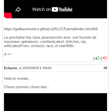
https://guillaumeunice.github.io/RxJSTutorial/index.html#/8
La prochaine fois nous poursuivrons avec une fournée de
nouveaux opérateurs: combineLatest, forkJoin, zip,
withLatestFrom, exhaust, race, et startWith.
A ++
2
0
Echyzen
,
le 22/03/2019 à 19h24
#8
Hello le monde,
Chose promise chose due :