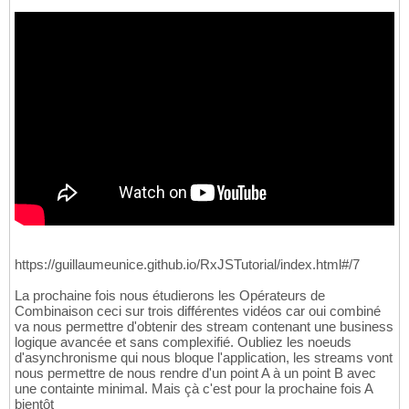
https://guillaumeunice.github.io/RxJSTutorial/index.html#/7
La prochaine fois nous étudierons les Opérateurs de
Combinaison ceci sur trois différentes vidéos car oui combiné
va nous permettre d'obtenir des stream contenant une business
logique avancée et sans complexifié. Oubliez les noeuds
d'asynchronisme qui nous bloque l'application, les streams vont
nous permettre de nous rendre d'un point A à un point B avec
une containte minimal. Mais çà c'est pour la prochaine fois A
bientôt