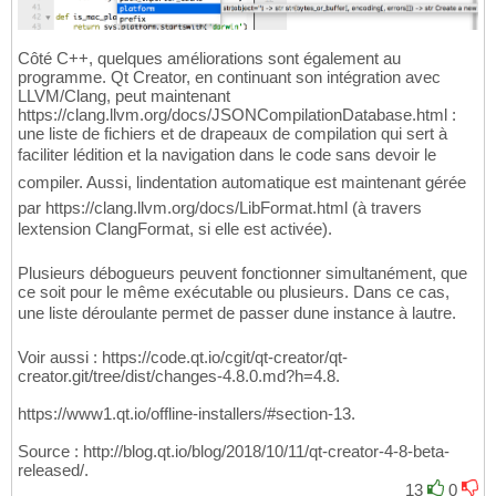
Côté C++, quelques améliorations sont également au
programme. Qt Creator, en continuant son intégration avec
LLVM/Clang, peut maintenant
https://clang.llvm.org/docs/JSONCompilationDatabase.html :
une liste de fichiers et de drapeaux de compilation qui sert à
faciliter lédition et la navigation dans le code sans devoir le
compiler. Aussi, lindentation automatique est maintenant gérée
par https://clang.llvm.org/docs/LibFormat.html (à travers
lextension ClangFormat, si elle est activée).
Plusieurs débogueurs peuvent fonctionner simultanément, que
ce soit pour le même exécutable ou plusieurs. Dans ce cas,
une liste déroulante permet de passer dune instance à lautre.
Voir aussi : https://code.qt.io/cgit/qt-creator/qt-
creator.git/tree/dist/changes-4.8.0.md?h=4.8.
https://www1.qt.io/offline-installers/#section-13.
Source : http://blog.qt.io/blog/2018/10/11/qt-creator-4-8-beta-
released/.
13
0