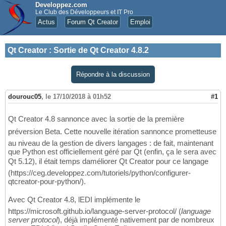
Developpez.com
Le Club des Développeurs et IT Pro
Actus
Forum Qt Creator
Emploi
Qt Creator
:
Sortie de Qt Creator 4.8.2
Répondre à la discussion
dourouc05
,
le 17/10/2018 à 01h52
#1
Qt Creator 4.8 sannonce avec la sortie de la première
préversion Beta. Cette nouvelle itération sannonce prometteuse
au niveau de la gestion de divers langages : de fait, maintenant
que Python est officiellement géré par Qt (enfin, ça le sera avec
Qt 5.12), il était temps daméliorer Qt Creator pour ce langage
(https://ceg.developpez.com/tutoriels/python/configurer-
qtcreator-pour-python/).
Avec Qt Creator 4.8, lEDI implémente le
https://microsoft.github.io/language-server-protocol/ (
language
server protocol
), déjà implémenté nativement par de nombreux