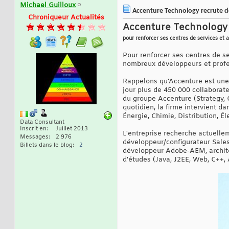
Michael Guilloux
Accenture Technology recrute de
Chroniqueur Actualités
Accenture Technology r
pour renforcer ses centres de services et
Pour renforcer ses centres de s
nombreux développeurs et profes
Rappelons qu'Accenture est une 
jour plus de 450 000 collaborat
du groupe Accenture (Strategy, 
quotidien, la firme intervient d
Énergie, Chimie, Distribution, Él
Data Consultant
Inscrit en
Juillet 2013
L'entreprise recherche actuellem
Messages
2 976
développeur/configurateur Sales
Billets dans le blog
2
développeur Adobe-AEM, archite
d'études (Java, J2EE, Web, C++, A