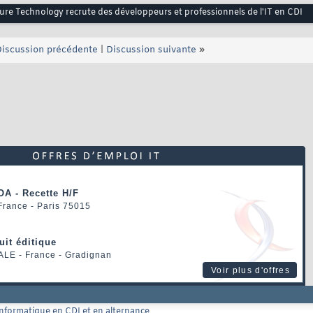
ure Technology recrute des développeurs et professionnels de l'IT en CDI
iscussion précédente
|
Discussion suivante
»
OA - Recette H/F
 France - Paris 75015
uit éditique
ALE
- France - Gradignan
Voir plus d'offres
'informatique en CDI et en alternance