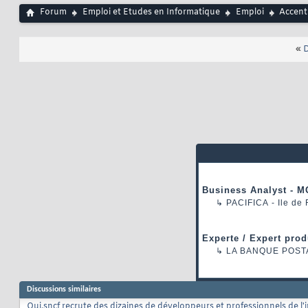
Forum
Emploi et Etudes en Informatique
Emploi
Accent
«
D
Business Analyst - M
↳
PACIFICA
- Ile de
Experte / Expert prod
↳
LA BANQUE POST
Discussions similaires
Oui.sncf recrute des dizaines de développeurs et professionnels de l