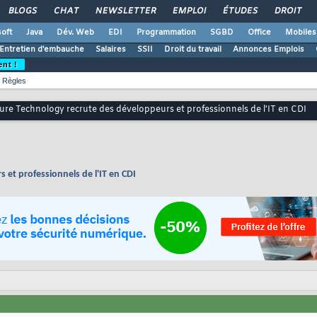
BLOGS
CHAT
NEWSLETTER
EMPLOI
ÉTUDES
DROIT
oft
Java
Dév. Web
EDI
Programmation
SGBD
Office
Mobiles
Entretien d'embauche
Salaires
SSII
Droit du travail
Annonces Emplois
ent !
Règles
ure Technology recrute des développeurs et professionnels de l'IT en CDI
et professionnels de l'IT en CDI