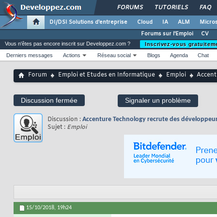
FORUMS
TUTORIELS
FAQ
DI/DSI Solutions d'entreprise
Cloud
IA
ALM
Micros
Forums sur l'Emploi
CV
Vous n'êtes pas encore inscrit sur Developpez.com ?
Inscrivez-vous gratuitem
Derniers messages
Actions
Réseau social
Blogs
Agenda
Chat
Forum
Emploi et Etudes en Informatique
Emploi
Accent
Discussion fermée
Signaler un problème
Discussion :
Accenture Technology recrute des développeurs 
Sujet :
Emploi
15/10/2018,
19h24