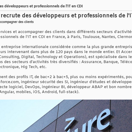
s développeurs et professionnels de l'IT en CDI
ecrute des développeurs et professionnels de l'
 accompagner des clients
ervices et accompagner des clients dans différents secteurs d'activit
sionnels de l'IT en CDI en France, à Paris, Toulouse, Nantes, Clermon
entreprise internationale considérée comme la plus grande entrepri
eurs intervenant dans plus de 120 pays dans le monde entier. Et Accen
Consulting, Digital, Technology et Operations), est spécialisée dans 
ans des secteurs d'activités très diversifiés : Assurance, Banque, Tél
ectronique, Hig Tech, etc.
ent des profils IT, de bac+2 à bac+5, plus ou moins expérimentés, pour
force.com, ingénieur sécurité des SI, ingénieur d'études et développ
cte logiciel, DevOps, ingénieur BI, développeur ABAP et bon nombre 
ngular, mobiles, iOS, Android, full-stack).