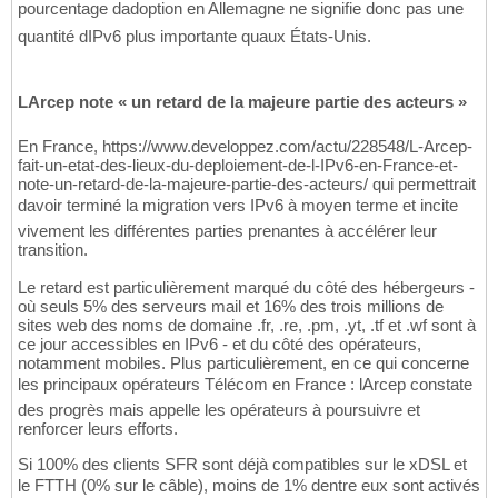
pourcentage dadoption en Allemagne ne signifie donc pas une
quantité dIPv6 plus importante quaux États-Unis.
LArcep note « un retard de la majeure partie des acteurs »
En France, https://www.developpez.com/actu/228548/L-Arcep-
fait-un-etat-des-lieux-du-deploiement-de-l-IPv6-en-France-et-
note-un-retard-de-la-majeure-partie-des-acteurs/ qui permettrait
davoir terminé la migration vers IPv6 à moyen terme et incite
vivement les différentes parties prenantes à accélérer leur
transition.
Le retard est particulièrement marqué du côté des hébergeurs -
où seuls 5% des serveurs mail et 16% des trois millions de
sites web des noms de domaine .fr, .re, .pm, .yt, .tf et .wf sont à
ce jour accessibles en IPv6 - et du côté des opérateurs,
notamment mobiles. Plus particulièrement, en ce qui concerne
les principaux opérateurs Télécom en France : lArcep constate
des progrès mais appelle les opérateurs à poursuivre et
renforcer leurs efforts.
Si 100% des clients SFR sont déjà compatibles sur le xDSL et
le FTTH (0% sur le câble), moins de 1% dentre eux sont activés