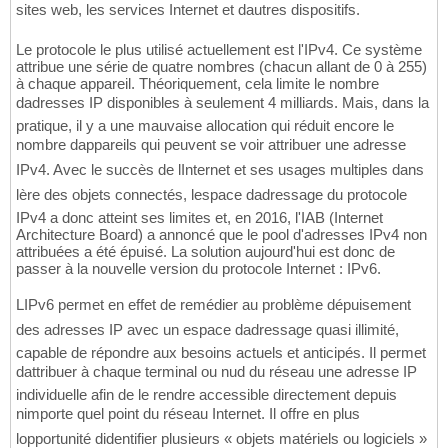
sites web, les services Internet et dautres dispositifs.
Le protocole le plus utilisé actuellement est l'IPv4. Ce système
attribue une série de quatre nombres (chacun allant de 0 à 255)
à chaque appareil. Théoriquement, cela limite le nombre
dadresses IP disponibles à seulement 4 milliards. Mais, dans la
pratique, il y a une mauvaise allocation qui réduit encore le
nombre dappareils qui peuvent se voir attribuer une adresse
IPv4. Avec le succès de lInternet et ses usages multiples dans
lère des objets connectés, lespace dadressage du protocole
IPv4 a donc atteint ses limites et, en 2016, l'IAB (Internet
Architecture Board) a annoncé que le pool d'adresses IPv4 non
attribuées a été épuisé. La solution aujourd'hui est donc de
passer à la nouvelle version du protocole Internet : IPv6.
LIPv6 permet en effet de remédier au problème dépuisement
des adresses IP avec un espace dadressage quasi illimité,
capable de répondre aux besoins actuels et anticipés. Il permet
dattribuer à chaque terminal ou nud du réseau une adresse IP
individuelle afin de le rendre accessible directement depuis
nimporte quel point du réseau Internet. Il offre en plus
lopportunité didentifier plusieurs « objets matériels ou logiciels »