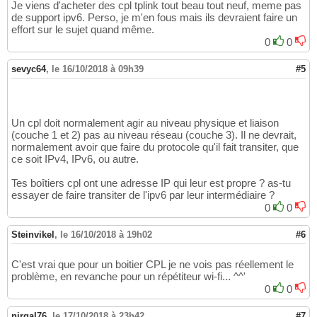
Je viens d'acheter des cpl tplink tout beau tout neuf, meme pas
de support ipv6. Perso, je m'en fous mais ils devraient faire un
effort sur le sujet quand même.
0
0
sevyc64
,
le 16/10/2018 à 09h39
#5
Un cpl doit normalement agir au niveau physique et liaison
(couche 1 et 2) pas au niveau réseau (couche 3). Il ne devrait,
normalement avoir que faire du protocole qu'il fait transiter, que
ce soit IPv4, IPv6, ou autre.
Tes boîtiers cpl ont une adresse IP qui leur est propre ? as-tu
essayer de faire transiter de l'ipv6 par leur intermédiaire ?
0
0
Steinvikel
,
le 16/10/2018 à 19h02
#6
C'est vrai que pour un boitier CPL je ne vois pas réellement le
problème, en revanche pour un répétiteur wi-fi... ^^'
0
0
nirgal76
,
le 17/10/2018 à 23h42
#7