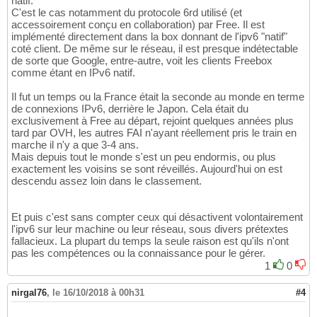
natif.
C'est le cas notamment du protocole 6rd utilisé (et
accessoirement conçu en collaboration) par Free. Il est
implémenté directement dans la box donnant de l'ipv6 "natif"
coté client. De même sur le réseau, il est presque indétectable
de sorte que Google, entre-autre, voit les clients Freebox
comme étant en IPv6 natif.
Il fut un temps ou la France était la seconde au monde en terme
de connexions IPv6, derrière le Japon. Cela était du
exclusivement à Free au départ, rejoint quelques années plus
tard par OVH, les autres FAI n'ayant réellement pris le train en
marche il n'y a que 3-4 ans.
Mais depuis tout le monde s'est un peu endormis, ou plus
exactement les voisins se sont réveillés. Aujourd'hui on est
descendu assez loin dans le classement.
Et puis c'est sans compter ceux qui désactivent volontairement
l'ipv6 sur leur machine ou leur réseau, sous divers prétextes
fallacieux. La plupart du temps la seule raison est qu'ils n'ont
pas les compétences ou la connaissance pour le gérer.
1
0
nirgal76
,
le 16/10/2018 à 00h31
#4