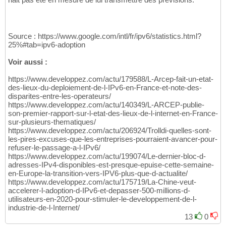
Source : https://www.google.com/intl/fr/ipv6/statistics.html?
25%#tab=ipv6-adoption
Voir aussi :
https://www.developpez.com/actu/179588/L-Arcep-fait-un-etat-
des-lieux-du-deploiement-de-l-IPv6-en-France-et-note-des-
disparites-entre-les-operateurs/
https://www.developpez.com/actu/140349/L-ARCEP-publie-
son-premier-rapport-sur-l-etat-des-lieux-de-l-internet-en-France-
sur-plusieurs-thematiques/
https://www.developpez.com/actu/206924/Trolldi-quelles-sont-
les-pires-excuses-que-les-entreprises-pourraient-avancer-pour-
refuser-le-passage-a-l-IPv6/
https://www.developpez.com/actu/199074/Le-dernier-bloc-d-
adresses-IPv4-disponibles-est-presque-epuise-cette-semaine-
en-Europe-la-transition-vers-IPV6-plus-que-d-actualite/
https://www.developpez.com/actu/175719/La-Chine-veut-
accelerer-l-adoption-d-IPv6-et-depasser-500-millions-d-
utilisateurs-en-2020-pour-stimuler-le-developpement-de-l-
industrie-de-l-Internet/
13
0