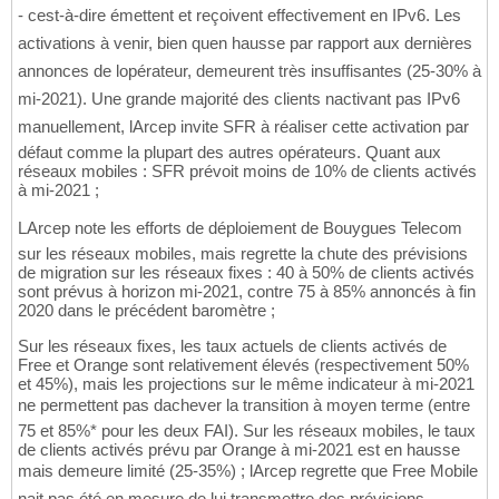
- cest-à-dire émettent et reçoivent effectivement en IPv6. Les
activations à venir, bien quen hausse par rapport aux dernières
annonces de lopérateur, demeurent très insuffisantes (25-30% à
mi-2021). Une grande majorité des clients nactivant pas IPv6
manuellement, lArcep invite SFR à réaliser cette activation par
défaut comme la plupart des autres opérateurs. Quant aux
réseaux mobiles : SFR prévoit moins de 10% de clients activés
à mi-2021 ;
LArcep note les efforts de déploiement de Bouygues Telecom
sur les réseaux mobiles, mais regrette la chute des prévisions
de migration sur les réseaux fixes : 40 à 50% de clients activés
sont prévus à horizon mi-2021, contre 75 à 85% annoncés à fin
2020 dans le précédent baromètre ;
Sur les réseaux fixes, les taux actuels de clients activés de
Free et Orange sont relativement élevés (respectivement 50%
et 45%), mais les projections sur le même indicateur à mi-2021
ne permettent pas dachever la transition à moyen terme (entre
75 et 85%* pour les deux FAI). Sur les réseaux mobiles, le taux
de clients activés prévu par Orange à mi-2021 est en hausse
mais demeure limité (25-35%) ; lArcep regrette que Free Mobile
nait pas été en mesure de lui transmettre des prévisions.