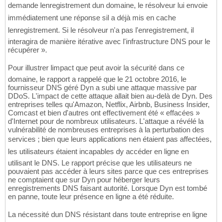
demande lenregistrement dun domaine, le résolveur lui envoie
immédiatement une réponse sil a déjà mis en cache
lenregistrement. Si le résolveur n'a pas l'enregistrement, il
interagira de manière itérative avec l'infrastructure DNS pour le
récupérer ».
Pour illustrer limpact que peut avoir la sécurité dans ce
domaine, le rapport a rappelé que le 21 octobre 2016, le
fournisseur DNS géré Dyn a subi une attaque massive par
DDoS. L'impact de cette attaque allait bien au-delà de Dyn. Des
entreprises telles qu'Amazon, Netflix, Airbnb, Business Insider,
Comcast et bien d'autres ont effectivement été « effacées »
d'Internet pour de nombreux utilisateurs. L'attaque a révélé la
vulnérabilité de nombreuses entreprises à la perturbation des
services ; bien que leurs applications nen étaient pas affectées,
les utilisateurs étaient incapables dy accéder en ligne en
utilisant le DNS. Le rapport précise que les utilisateurs ne
pouvaient pas accéder à leurs sites parce que ces entreprises
ne comptaient que sur Dyn pour héberger leurs
enregistrements DNS faisant autorité. Lorsque Dyn est tombé
en panne, toute leur présence en ligne a été réduite.
La nécessité dun DNS résistant dans toute entreprise en ligne