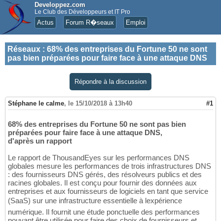
Developpez.com
Le Club des Développeurs et IT Pro
Actus
Forum R�seaux
Emploi
Réseaux
:
68% des entreprises du Fortune 50 ne sont
pas bien préparées pour faire face à une attaque DNS
Répondre à la discussion
Stéphane le calme
,
le 15/10/2018 à 13h40
#1
68% des entreprises du Fortune 50 ne sont pas bien
préparées pour faire face à une attaque DNS,
d'après un rapport
Le rapport de ThousandEyes sur les performances DNS
globales mesure les performances de trois infrastructures DNS
: des fournisseurs DNS gérés, des résolveurs publics et des
racines globales. Il est conçu pour fournir des données aux
entreprises et aux fournisseurs de logiciels en tant que service
(SaaS) sur une infrastructure essentielle à lexpérience
numérique. Il fournit une étude ponctuelle des performances
pouvant être utilisée pour faire des choix de fournisseurs et