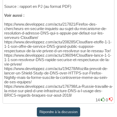
Source : rapport en PJ (au format PDF)
Voir aussi :
https://www.developpez.com/actu/217821/Firefox-des-
chercheurs-en-securite-inquiets-au-sujet-du-mecanisme-de-
resolution-d-adresse-DNS-qui-s-appuie-par-defaut-sur-les-
serveurs-Cloudfare/
https://www.developpez.com/actu/208285/Cloudfare-etoffe-1-1-
1-1-son-offre-de-service-DNS-grand-public-suppose-
respectueux-de-la-vie-privee-d-un-resolveur-sur-le-reseau-Tor/
https://www.developpez.com/actu/196094/Cloudfare-lance-1-1-
1-1-son-resolveur-DNS-rapide-securise-et-respectueux-de-la-
vie-privee/
https://www.developpez.com/actu/194278/Mozilla-prevoit-de-
lancer-un-Shield-Study-de-DNS-over-HTTPS-sur-Firefox-
Nightly-mais-la-forme-suscite-la-controverse-meme-au-sein-
de-ses-equipes/
https://www.developpez.com/actu/176798/La-Russie-travaille-a-
la-mise-sur-pied-d-une-infrastructure-DNS-a-l-usage-des-
BRICS-regards-braques-sur-aout-2018/
14
0
Répondre à la discussion