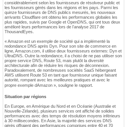
considérablement selon les fournisseurs de résolveur public et
les fournisseurs gérés dans les régions et les pays. Parmi les
quinze fournisseurs de DNS publics mesurés, les nouveaux
arrivants Cloudflare ont obtenu les performances globales les
plus rapides, suivis par Google et OpenDNS, qui ont tous deux
amélioré leurs performances lors de l'analyse 2017 de
ThousandEyes.
« Amazon est un exemple de société qui a implémenté la
redondance DNS après Dyn. Pour son site de commerce en
ligne, Amazon.com, il utilise deux fournisseurs externes: Dyn et
UltraDNS. Outre la redondance, il a choisi de ne pas utiliser son
propre service DNS, Route 53, mais plutôt la diversité
architecturale afin de réduire les risques de déconnexion.
Paradoxalement, de nombreuses sociétés SaaS hébergeant
AWS utilisent Route 53 en tant que fournisseur unique faisant
autorité, rompant avec les meilleures pratiques et avec le
propre exemple dAmazon », souligne le rapport.
Situation par régions
En Europe, en Amérique du Nord et en Océanie (Australie et
Nouvelle-Zélande), plusieurs services ont affiché de solides
performances avec des temps de résolution moyens inférieurs
à 30 millisecondes. En Asie, la majorité des services DNS
gérés offraient des performances comprises entre 40 et 70