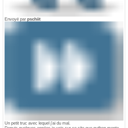
Envoyé par
pschiit
Un petit truc avec lequel j'ai du mal.
Depuis quelques années je vois sur ce site que python monte,