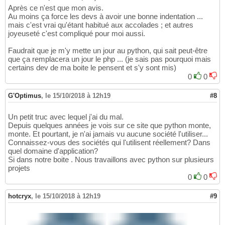
Après ce n'est que mon avis.
Au moins ça force les devs à avoir une bonne indentation ...
mais c'est vrai qu'étant habitué aux accolades ; et autres
joyeuseté c'est compliqué pour moi aussi.
Faudrait que je m'y mette un jour au python, qui sait peut-être
que ça remplacera un jour le php ... (je sais pas pourquoi mais
certains dev de ma boite le pensent et s'y sont mis)
0
0
G'Optimus
,
le 15/10/2018 à 12h19
#8
Un petit truc avec lequel j'ai du mal.
Depuis quelques années je vois sur ce site que python monte,
monte. Et pourtant, je n'ai jamais vu aucune société l'utiliser...
Connaissez-vous des sociétés qui l'utilisent réellement? Dans
quel domaine d'application?
Si dans notre boite . Nous travaillons avec python sur plusieurs
projets
0
0
hotcryx
,
le 15/10/2018 à 12h19
#9