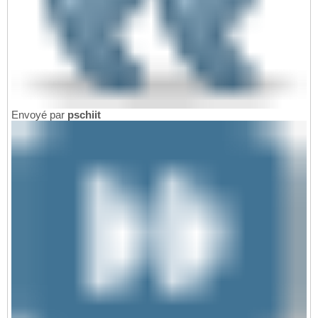
Envoyé par
pschiit