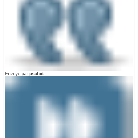
Envoyé par
pschiit