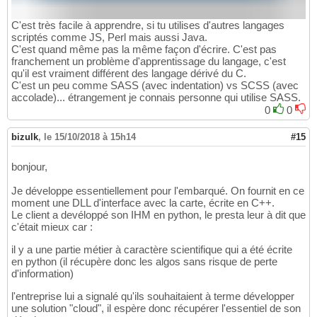
C'est très facile à apprendre, si tu utilises d'autres langages
scriptés comme JS, Perl mais aussi Java.
C'est quand même pas la même façon d'écrire. C'est pas
franchement un problème d'apprentissage du langage, c'est
qu'il est vraiment différent des langage dérivé du C.
C'est un peu comme SASS (avec indentation) vs SCSS (avec
accolade)... étrangement je connais personne qui utilise SASS.
0
0
bizulk
,
le 15/10/2018 à 15h14
#15
bonjour,
Je développe essentiellement pour l'embarqué. On fournit en ce
moment une DLL d'interface avec la carte, écrite en C++.
Le client a devéloppé son IHM en python, le presta leur à dit que
c'était mieux car :
il y a une partie métier à caractère scientifique qui a été écrite
en python (il récupère donc les algos sans risque de perte
d'information)
l'entreprise lui a signalé qu'ils souhaitaient à terme développer
une solution "cloud", il espère donc récupérer l'essentiel de son