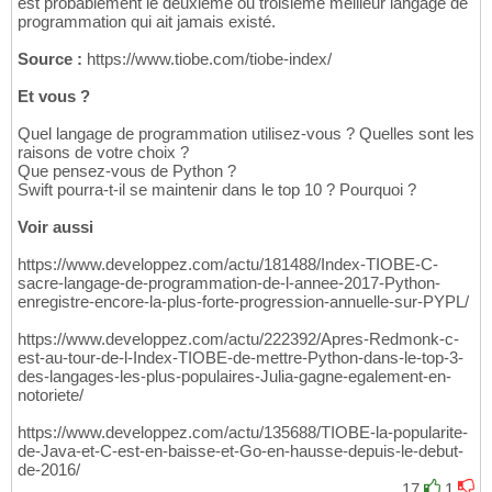
est probablement le deuxième ou troisième meilleur langage de
programmation qui ait jamais existé.
Source :
https://www.tiobe.com/tiobe-index/
Et vous ?
Quel langage de programmation utilisez-vous ? Quelles sont les
raisons de votre choix ?
Que pensez-vous de Python ?
Swift pourra-t-il se maintenir dans le top 10 ? Pourquoi ?
Voir aussi
https://www.developpez.com/actu/181488/Index-TIOBE-C-
sacre-langage-de-programmation-de-l-annee-2017-Python-
enregistre-encore-la-plus-forte-progression-annuelle-sur-PYPL/
https://www.developpez.com/actu/222392/Apres-Redmonk-c-
est-au-tour-de-l-Index-TIOBE-de-mettre-Python-dans-le-top-3-
des-langages-les-plus-populaires-Julia-gagne-egalement-en-
notoriete/
https://www.developpez.com/actu/135688/TIOBE-la-popularite-
de-Java-et-C-est-en-baisse-et-Go-en-hausse-depuis-le-debut-
de-2016/
17
1