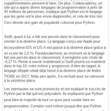
supplémentaires pensent le faire. De plus, Codeacademy, un
site qui a appris divers langages de programmation à près de
45 millions de personnes, explique que Python est le langage
que les gens ont le plus envie dapprendre, et cela de très loin.
Ceci dénote dun gain de popularité colossal pour Python.
Swift, quant à lui, a fait une percée dans le classement pour
sinviter à la dixième place. Le langage conçu par Apple pour
lécosystème iOS et OS X est passé à la dixième place grâce à
un score de 1,5 %. Paradoxalement, au moment où le langage
fait une percée dans le classement, il enregistre une chute de
-0,17 %. Reste à savoir maintenant si Swift pourra se maintenir
dans le top 10, voire même y progresser. A titre de rappel, le
langage dApple sétait déjà hissé à la dixième place de lindex
TIOBE en 2017. Mais peu après, il a rechuté pour se retrouver
à la seizième place.
Les internautes se sont prononcés et ont expliqué le succès de
Python par le fait quil est polyvalent. Ils expliquent que Python
peut faire la majorité de tout ce quon peut vouloir faire en
programmation. Certains vont même jusquà dire que Python