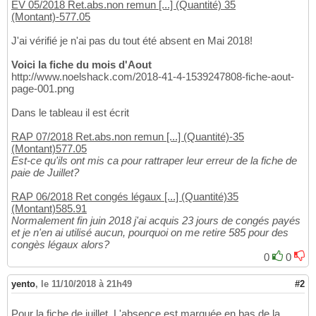
EV 05/2018 Ret.abs.non remun [...] (Quantité) 35
(Montant)-577.05
J'ai vérifié je n'ai pas du tout été absent en Mai 2018!
Voici la fiche du mois d'Aout
http://www.noelshack.com/2018-41-4-1539247808-fiche-aout-
page-001.png
Dans le tableau il est écrit
RAP 07/2018 Ret.abs.non remun [...] (Quantité)-35
(Montant)577.05
Est-ce qu'ils ont mis ca pour rattraper leur erreur de la fiche de
paie de Juillet?
RAP 06/2018 Ret congés légaux [...] (Quantité)35
(Montant)585.91
Normalement fin juin 2018 j'ai acquis 23 jours de congés payés
et je n'en ai utilisé aucun, pourquoi on me retire 585 pour des
congès légaux alors?
0
0
yento
,
le 11/10/2018 à 21h49
#2
Pour la fiche de juillet. L'absence est marquée en bas de la