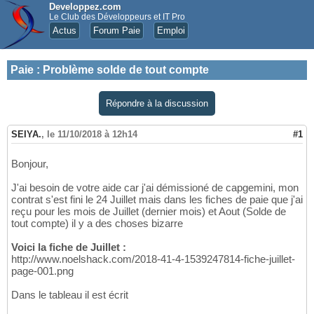
Developpez.com
Le Club des Développeurs et IT Pro
Actus
Forum Paie
Emploi
Paie
:
Problème solde de tout compte
Répondre à la discussion
SEIYA.
,
le 11/10/2018 à 12h14
#1
Bonjour,
J'ai besoin de votre aide car j'ai démissioné de capgemini, mon
contrat s'est fini le 24 Juillet mais dans les fiches de paie que j'ai
reçu pour les mois de Juillet (dernier mois) et Aout (Solde de
tout compte) il y a des choses bizarre
Voici la fiche de Juillet :
http://www.noelshack.com/2018-41-4-1539247814-fiche-juillet-
page-001.png
Dans le tableau il est écrit