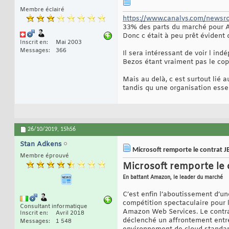
Membre éclairé
https://www.canalys.com/newsroo
33% des parts du marché pour A
Donc c était à peu prêt évident q
Inscrit en
Mai 2003
Messages
366
Il sera intéressant de voir l in
Bezos étant vraiment pas le co
Mais au delà, c est surtout lié 
tandis qu une organisation esse
26/10/2019,
15h56
Stan Adkens
Microsoft remporte le contrat J
Membre éprouvé
Microsoft remporte le 
En battant Amazon, le leader du marché
C’est enfin l’aboutissement d’u
compétition spectaculaire pour 
Consultant informatique
Amazon Web Services. Le contrat
Inscrit en
Avril 2018
déclenché un affrontement entre
Messages
1 548