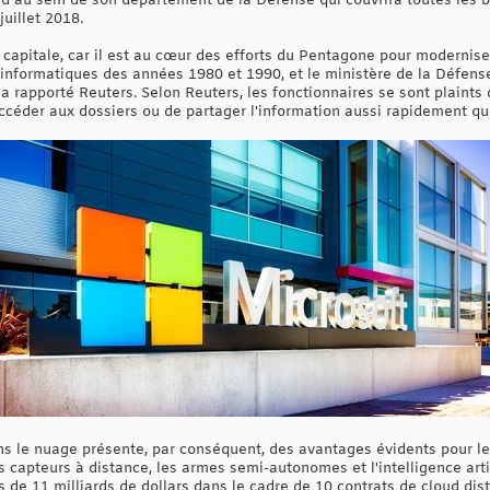
d au sein de son département de la Défense qui couvrira toutes les 
juillet 2018.
 capitale, car il est au cœur des efforts du Pentagone pour modernise
 informatiques des années 1980 et 1990, et le ministère de la Défens
a rapporté Reuters. Selon Reuters, les fonctionnaires se sont plaints
ccéder aux dossiers ou de partager l'information aussi rapidement que 
dans le nuage présente, par conséquent, des avantages évidents pour 
es capteurs à distance, les armes semi-autonomes et l'intelligence arti
us de 11 milliards de dollars dans le cadre de 10 contrats de cloud di