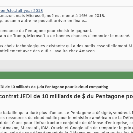
m/clo...full-year-2018
mazon, mais Microsoft, no2 est monté à 16% en 2018.
u aucun n autre ne pouvait arriver en finale...
dépendance du Pentagone pour choisir le gagnant.
pain de Trump, Microsoft a de bonnes chances d'emporter le marché.
aux choix technologiques existants: qui a des outils essentiellement Mi
ntiellement avec des outils Java ira chez Amazon.
EDI de 10 milliards de $ du Pentagone pour le cloud computing
contrat JEDI de 10 milliards de $ du Pentagone p
ne bataille qui a duré plus d’un an. Le Pentagone a désigné, vendredi
les ressources du cloud public pour le ministère américain de la Défe
 de 10 ans pour l'infrastructure conjointe de défense d'entreprise, c
 Amazon, Microsoft, IBM, Oracle et Google afin de remporter le prix 