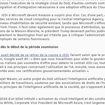
vons l'exécution de la stratégie cloud du DoD, d'autres contrats sont 
gration et d'intégration nécessaires à une adoption efficace du Cloud
de JEDI à Microsoft devant Amazon a surpris plus d’un. Car, d’une par
t des services de cloud computing pour la Central Intelligence Agency,
niveau d'habilitation de sécurité existant, tandis que Microsoft s'effor
York Times. Il faut noter également que le processus d’attribution, q
sions de la Maison-Blanche, le président Trump devenant parfois publ
ment le Washington Post qui n’hésite pas à critiquer l’administratio
employés de certains fournisseurs.
e dès le début de la période soumission
avait décidé de se retirer de la course à JEDI
, faisant valoir que le p
n, Google avait dit : « Bien que nous travaillions pour aider le gouv
 n’allons pas soumettre d’offre pour obtenir le contrat JEDI car, tou
t à nos principes concernant l’utilisation de l'IA, ensuite, nous avons
ortée avec nos certifications gouvernementales actuelles ».
rojet Maven, un autre projet du DoD utilisant l’intelligence artificiell
milliers de travailleurs, soutenus par des associations de droits de l’h
 principes de l’intelligence artificielle de la société, qui s’opposent à
018 d’un billet intitulé « activation du cloud intelligent et des soluti
ia White, Corporate Vice President de Microsoft Azure, s’est largeme