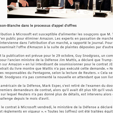
ison-Blanche dans le processus d’appel d’offres
ribution à Microsoft est susceptible d'alimenter les soupçons que M. 
'en public pour éliminer Amazon. Les experts en passation de marchés 
 intervienne dans l'attribution d'un marché, a rapporté le journal. Pour
xaminait l'offre d'Amazon à la suite de plaintes déposées par d'autre
t la publication est prévue pour le 29 octobre, Guy Snodgrass, un com
pour l'ancien ministre de la Défense Jim Mattis, a déclaré que Trump a
sur Amazon » en lui interdisant de soumissionner pour le contrat JEDI
extrait du livre montre que Mattis n’a pas exécuté cette demande. « Nou
res responsables du Pentagone, selon la lecture de Reuters. « Cela se f
. M. Snodgrass n’a pas commenté la nouvelle en attendant que son livr
e américain de la Défense, Mark Esper, s'est retiré de l'examen du doss
remiers demandeurs de contrat, alors qu'il avait dit plus tôt qu’il vou
, sur lequel Reuters n’a pas donné plus de détails, est intervenu alors
llenge depuis le mois d’avril.
 contrat à Microsoft vendredi, le ministère de la Défense a déclaré :
t règlements en vigueur ». « Toutes les (offres) ont été traitées éq