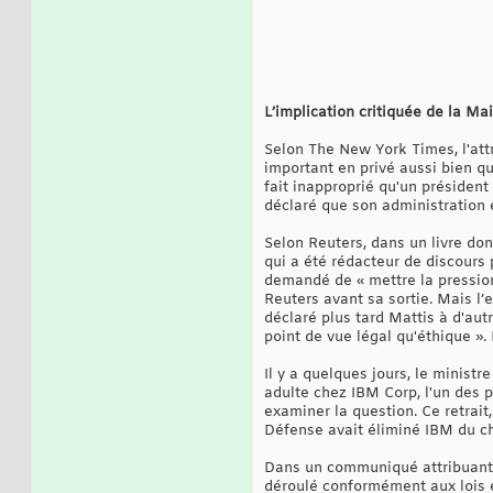
L’implication critiquée de la Ma
Selon The New York Times, l'att
important en privé aussi bien qu
fait inapproprié qu'un président
déclaré que son administration e
Selon Reuters, dans un livre don
qui a été rédacteur de discours 
demandé de « mettre la pression 
Reuters avant sa sortie. Mais l’
déclaré plus tard Mattis à d'aut
point de vue légal qu'éthique »
Il y a quelques jours, le ministr
adulte chez IBM Corp, l'un des p
examiner la question. Ce retrait
Défense avait éliminé IBM du cha
Dans un communiqué attribuant le
déroulé conformément aux lois e