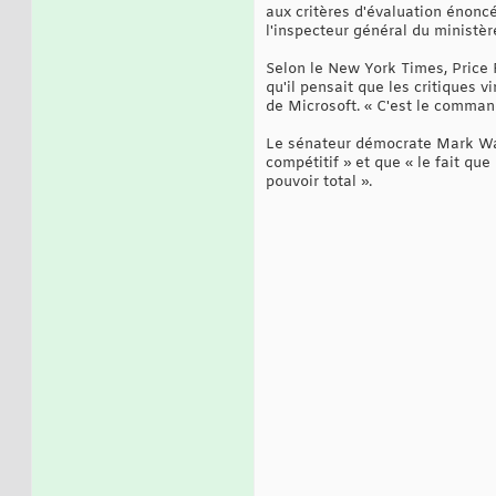
aux critères d'évaluation énoncé
l'inspecteur général du ministère
Selon le New York Times, Price 
qu'il pensait que les critiques 
de Microsoft. « C'est le command
Le sénateur démocrate Mark Warn
compétitif » et que « le fait qu
pouvoir total ».