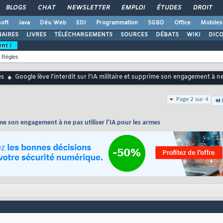
BLOGS
CHAT
NEWSLETTER
EMPLOI
ÉTUDES
DROIT
oft
Java
Dév. Web
EDI
Programmation
SGBD
Office
Mobiles
AIRES
LIVRES
TÉLÉCHARGEMENTS
SOURCES
DÉBATS
WIKI
DIC
ent !
Règles
és
Google lève l’interdit sur l’IA militaire et supprime son engagement à ne
Page 2 sur 4
rime son engagement à ne pas utiliser l’IA pour les armes