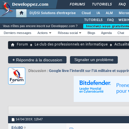
FORUMS
TUTORIELS
FAQ
DI/DSI Solutions d'entreprise
Cloud
IA
ALM
Micros
TUTORIELS
FAQ
WEBIN
Vous n'êtes pas encore inscrit sur Developpez.com ?
Inscrivez-vous gratuitem
Derniers messages
Actions
Réseau social
Blogs
Agenda
Chat
Forum
Le club des professionnels en informatique
Actualit
+
Signaler un problème
Répondre à la discussion
Discussion :
Google lève l’interdit sur l’IA militaire et supp
14/04/2019,
12h47
Eric80