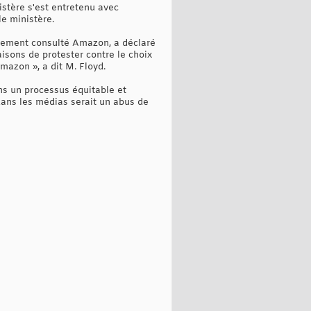
istère s'est entretenu avec
le ministère.
èvement consulté Amazon, a déclaré
aisons de protester contre le choix
Amazon », a dit M. Floyd.
ns un processus équitable et
 dans les médias serait un abus de