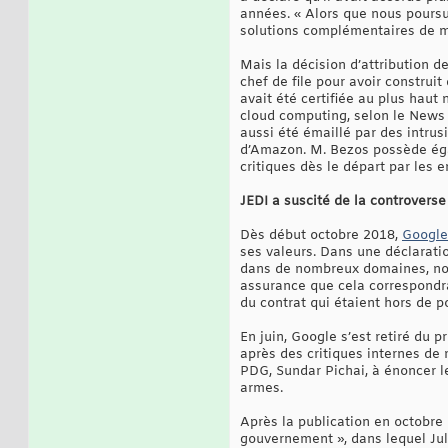
années. « Alors que nous poursui
solutions complémentaires de mi
Mais la décision d’attribution 
chef de file pour avoir construi
avait été certifiée au plus haut 
cloud computing, selon le News 
aussi été émaillé par des intru
d’Amazon. M. Bezos possède égale
critiques dès le départ par les 
JEDI a suscité de la controvers
Dès début octobre 2018,
Google 
ses valeurs. Dans une déclaratio
dans de nombreux domaines, nous
assurance que cela correspondrai
du contrat qui étaient hors de p
En juin, Google s’est retiré du p
après des critiques internes de 
PDG, Sundar Pichai, à énoncer les
armes.
Après la publication en octobre 2
gouvernement », dans lequel Jul