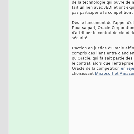
de la technologie qui ouvre de
fait un lien avec JEDI et ont e
pas participer à la compétition :
Dès le lancement de l’appel d’off
Pour sa part, Oracle Corporatio
d’attribuer le contrat de cloud d
sécurité.
L'action en justice d’Oracle aff
compris des liens entre d'ancie
qu’Oracle, qui faisait partie des
le contrat, alors que l'entrepris
Oracle de la compétition
en rej
choisissant
Microsoft et Amazo