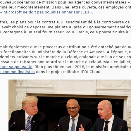
 nouveaux scénarios de mission pour les agences gouvernementales »,
xprimé leur mécontentement. Dans une lettre ouverte, ces employés o
 «
Microsoft ne doit pas soumissionner sur JEDI
».
res, les plans pour le contrat JEDI suscitaient déjà la controverse de 
n avait choisi de déposer une plainte auprès du gouvernement américa
u Pentagone à un seul fournisseur. Pour Oracle, cela pourrait nuire à l
irmait également que le processus d’attribution a été entaché par de no
ns fonctionnaires du ministère de la Défense et Amazon. A l’époque, 
 derniers arrivants sur le marché du cloud, craignait que l’un de ses c
e essaie de rattraper son retard sur le marché du cloud. Mais en juille
etant sa poursuite
. Bien plus tôt en avril 2018, le ministère américain
n comme finalistes
dans le projet militaire JEDI Cloud.