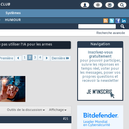
CLUB
Systèmes
O
HUMOUR
Recherche avancée
Navigation
 pas utiliser l’IA pour les armes
Inscrivez-vous
gratuitement
1
2
3
4
Première
Dernière
pour pouvoir participer,
suivre les réponses en
temps réel, voter pour
les messages, poser vos
propres questions et
recevoir la newsletter
Outils de la discussion
Affichage
#21