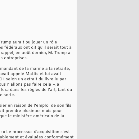
Trump aurait pu jouer un rôle
fédéraux ont dit qu'il serait tout à
 rappel, en août dernier, M. Trump a
s entreprises.
mandant de la marine à la retraite,
vait appelé Mattis et lui avait
, selon un extrait du livre lu par
s n'allons pas faire cela », a
era dans les règles de l'art, tant du
e sorte.
ier en raison de l'emploi de son fils
lait prendre plusieurs mois pour
 que le ministère américain de la
 « Le processus d'acquisition s'est
uitablement et évaluées conformément