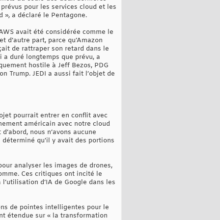
prévus pour les services cloud et les
 », a déclaré le Pentagone.
t, AWS avait été considérée comme le
 et d’autre part, parce qu’Amazon
çait de rattraper son retard dans le
ui a duré longtemps que prévu, a
iquement hostile à Jeff Bezos, PDG
n Trump. JEDI a aussi fait l’objet de
rojet pourrait entrer en conflit avec
ernement américain avec notre cloud
t d’abord, nous n’avons aucune
 déterminé qu'il y avait des portions
e pour analyser les images de drones,
omme. Ces critiques ont incité le
 l’utilisation d’IA de Google dans les
ons de pointes intelligentes pour le
nt étendue sur « la transformation