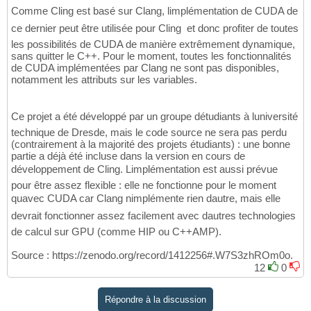
Comme Cling est basé sur Clang, limplémentation de CUDA de
ce dernier peut être utilisée pour Cling  et donc profiter de toutes
les possibilités de CUDA de manière extrêmement dynamique,
sans quitter le C++. Pour le moment, toutes les fonctionnalités
de CUDA implémentées par Clang ne sont pas disponibles,
notamment les attributs sur les variables.
Ce projet a été développé par un groupe détudiants à luniversité
technique de Dresde, mais le code source ne sera pas perdu
(contrairement à la majorité des projets étudiants) : une bonne
partie a déjà été incluse dans la version en cours de
développement de Cling. Limplémentation est aussi prévue
pour être assez flexible : elle ne fonctionne pour le moment
quavec CUDA car Clang nimplémente rien dautre, mais elle
devrait fonctionner assez facilement avec dautres technologies
de calcul sur GPU (comme HIP ou C++AMP).
Source : https://zenodo.org/record/1412256#.W7S3zhROm0o.
12
0
Répondre à la discussion