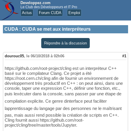
Developpez.com
Le Club des Développeurs et IT Pro
Actus
Forum CUDA
Emploi
CUDA
:
CUDA se met aux interpréteurs
Répondre à la discussion
dourouc05
,
le 06/10/2018 à 02h06
#1
https://github.com/root-project/cling est un interpréteur C++
basé sur le compilateur Clang. Ce projet a été
https://root.cern.ch/cling afin de fournir un environnement de
développement très productif en C++ : on peut ainsi, dans une
console, taper une expression C++, définir une fonction, etc.,
puis lexécuter dans la console, sans passer par une étape de
compilation explicite. Ce genre dinterface peut faciliter
lapprentissage du langage par des personnes ne le maîtrisant
pas, mais aussi rend possible la création de scripts en C++.
Cling fournit aussi https://github.com/root-
project/cling/tree/master/tools/Jupyter.