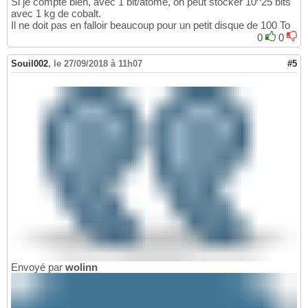
Si je compte bien, avec 1 bit/atome, on peut stocker 10^25 bits
avec 1 kg de cobalt.
Il ne doit pas en falloir beaucoup pour un petit disque de 100 To
0
0
Souil002
,
le 27/09/2018 à 11h07
#5
Envoyé par
wolinn