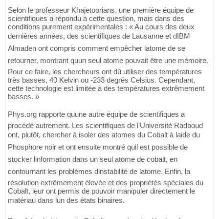
Selon le professeur Khajetoorians, une première équipe de
scientifiques a répondu à cette question, mais dans des
conditions purement expérimentales : « Au cours des deux
dernières années, des scientifiques de Lausanne et dIBM
Almaden ont compris comment empêcher latome de se
retourner, montrant quun seul atome pouvait être une mémoire.
Pour ce faire, les chercheurs ont dû utiliser des températures
très basses, 40 Kelvin ou -233 degrés Celsius. Cependant,
cette technologie est limitée à des températures extrêmement
basses. »
Phys.org rapporte quune autre équipe de scientifiques a
procédé autrement. Les scientifiques de l'Université Radboud
ont, plutôt, chercher à isoler des atomes du Cobalt à laide du
Phosphore noir et ont ensuite montré quil est possible de
stocker linformation dans un seul atome de cobalt, en
contournant les problèmes dinstabilité de latome. Enfin, la
résolution extrêmement élevée et des propriétés spéciales du
Cobalt, leur ont permis de pouvoir manipuler directement le
matériau dans lun des états binaires.