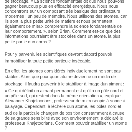
de stockage. « La science fondamentale dit que nous pouvons
gagner beaucoup plus en efficacité énergétique. Nous nous
concentrons sur un composant très basique des ordinateurs
modernes : un peu de mémoire. Nous utilisons des atomes, car
ils sont la plus petite unité de matière et nous permettent
également de mieux comprendre la science fondamentale de
leur comportement. », selon Brian. Comment est-ce que des
informations pourraient être stockées dans un atome, la plus
petite partie dun corps ?
Pour y parvenir, les scientifiques devront dabord pouvoir
immobiliser la toute petite particule insécable.
En effet, les atomes considérés individuellement ne sont pas
stables. Alors que pour quun atome devienne un média de
stockage, il faudra parvenir à le stabiliser à lmage dun aimant :
« Ce qui définit un aimant permanent est qu'il a un pôle nord et
un pôle sud, qui restent dans la même orientation », explique
Alexander Khajetoorians, professeur de microscopie à sonde à
balayage. Cependant, à léchelle dun atome, les pôles nord et
sud de la particule changent de position constamment à cause
de sa grande sensibilité avec son environnement, a déclaré le
professeur Khajetoorians. Comment pouvoir stabiliser un atome
?