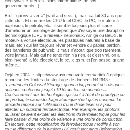
Honeywell Bull et les "plans informatique" de nos
gouvernements...).
Bref, "qui vivra verra" (wait and see...), mais ça fait 30 ans que
j'attends... Et comme les CPU Intel CISC, le PC, le moteur à
explosion, le pétrole, etc., il semble toujours plus efficace
d'améliorer un bricolage de départ que d'essayer une disruption
technologique (CPU à réseaux neuronaux, Amiga ou BeOS, le
moteur-la voiture électrique, les plastiques naturels à base de
maïs, etc.) qui fait toujours rêver (et vendre du papier, pardon,
des bannières de pub web...) mais n'abouti que trop rarement,
voire jamais. Mais qui ne tente rien n'a rien, et c'est vrai, on a
bien inventé la fée électricité, le pc, le gsm, et j'en passe, quand
même...
Déjà en 2004...: https://www.usinenouvelle.com/article/l-optique-
repousse-les-limites-du-stockage-de-donnees.N42643 :
"
L'américain Colossal Storage, quant à lui, promet des disques
optiques contenant jusqu'à 10 téraoctets de données...
Contrairement aux technologies qui sont à l'état de prototype ou
de produit, le nano-stockage atomique n'est qu'un concept. Le
procédé repose sur l'utilisation d'une diode laser UV pour
affecter un substrat ferroélectrique. Par exemple, les photons
du laser peuvent exciter les électrons du ferroélectrique pour les
faire passer d'une orbite de valence à une orbite de conduction.
En lecture, cette modification du ferroélectrique modifie à son
tour la diffraction de la lumière UV, restituant alors l'information.