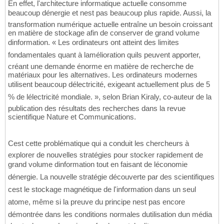
En effet, l'architecture informatique actuelle consomme
beaucoup dénergie et nest pas beaucoup plus rapide. Aussi, la
transformation numérique actuelle entraîne un besoin croissant
en matière de stockage afin de conserver de grand volume
dinformation. « Les ordinateurs ont atteint des limites
fondamentales quant à lamélioration quils peuvent apporter,
créant une demande énorme en matière de recherche de
matériaux pour les alternatives. Les ordinateurs modernes
utilisent beaucoup délectricité, exigeant actuellement plus de 5
% de lélectricité mondiale. », selon Brian Kiraly, co-auteur de la
publication des résultats des recherches dans la revue
scientifique Nature et Communications.
Cest cette problématique qui a conduit les chercheurs à
explorer de nouvelles stratégies pour stocker rapidement de
grand volume dinformation tout en faisant de léconomie
dénergie. La nouvelle stratégie découverte par des scientifiques
cest le stockage magnétique de l'information dans un seul
atome, même si la preuve du principe nest pas encore
démontrée dans les conditions normales dutilisation dun média