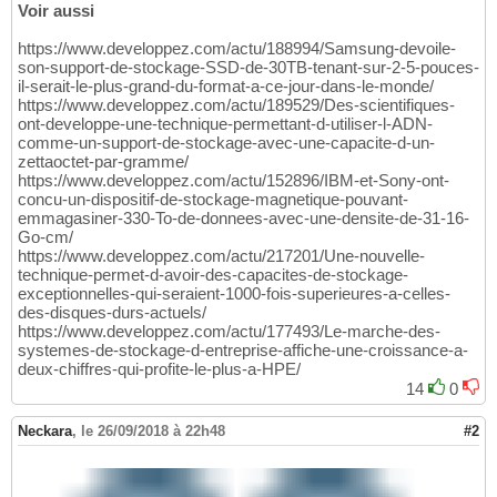
Voir aussi
https://www.developpez.com/actu/188994/Samsung-devoile-
son-support-de-stockage-SSD-de-30TB-tenant-sur-2-5-pouces-
il-serait-le-plus-grand-du-format-a-ce-jour-dans-le-monde/
https://www.developpez.com/actu/189529/Des-scientifiques-
ont-developpe-une-technique-permettant-d-utiliser-l-ADN-
comme-un-support-de-stockage-avec-une-capacite-d-un-
zettaoctet-par-gramme/
https://www.developpez.com/actu/152896/IBM-et-Sony-ont-
concu-un-dispositif-de-stockage-magnetique-pouvant-
emmagasiner-330-To-de-donnees-avec-une-densite-de-31-16-
Go-cm/
https://www.developpez.com/actu/217201/Une-nouvelle-
technique-permet-d-avoir-des-capacites-de-stockage-
exceptionnelles-qui-seraient-1000-fois-superieures-a-celles-
des-disques-durs-actuels/
https://www.developpez.com/actu/177493/Le-marche-des-
systemes-de-stockage-d-entreprise-affiche-une-croissance-a-
deux-chiffres-qui-profite-le-plus-a-HPE/
14
0
Neckara
,
le 26/09/2018 à 22h48
#2