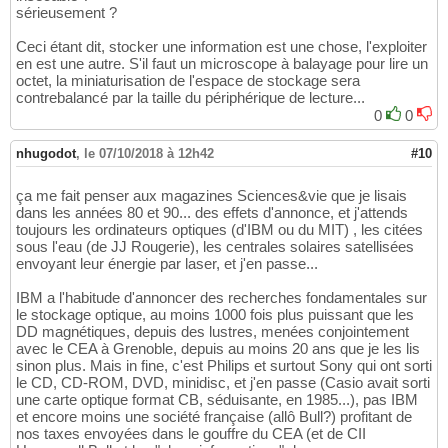
sérieusement ?
Ceci étant dit, stocker une information est une chose, l'exploiter
en est une autre. S'il faut un microscope à balayage pour lire un
octet, la miniaturisation de l'espace de stockage sera
contrebalancé par la taille du périphérique de lecture...
0
0
nhugodot
,
le 07/10/2018 à 12h42
#10
ça me fait penser aux magazines Sciences&vie que je lisais
dans les années 80 et 90... des effets d'annonce, et j'attends
toujours les ordinateurs optiques (d'IBM ou du MIT) , les citées
sous l'eau (de JJ Rougerie), les centrales solaires satellisées
envoyant leur énergie par laser, et j'en passe...
IBM a l'habitude d'annoncer des recherches fondamentales sur
le stockage optique, au moins 1000 fois plus puissant que les
DD magnétiques, depuis des lustres, menées conjointement
avec le CEA à Grenoble, depuis au moins 20 ans que je les lis
sinon plus. Mais in fine, c'est Philips et surtout Sony qui ont sorti
le CD, CD-ROM, DVD, minidisc, et j'en passe (Casio avait sorti
une carte optique format CB, séduisante, en 1985...), pas IBM
et encore moins une société française (allô Bull?) profitant de
nos taxes envoyées dans le gouffre du CEA (et de CII