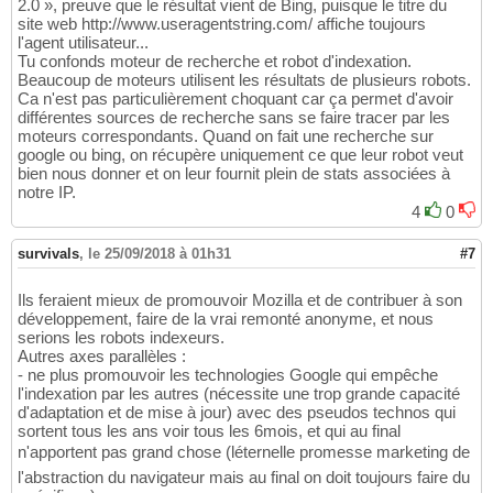
2.0 », preuve que le résultat vient de Bing, puisque le titre du
site web http://www.useragentstring.com/ affiche toujours
l'agent utilisateur...
Tu confonds moteur de recherche et robot d'indexation.
Beaucoup de moteurs utilisent les résultats de plusieurs robots.
Ca n'est pas particulièrement choquant car ça permet d'avoir
différentes sources de recherche sans se faire tracer par les
moteurs correspondants. Quand on fait une recherche sur
google ou bing, on récupère uniquement ce que leur robot veut
bien nous donner et on leur fournit plein de stats associées à
notre IP.
4
0
survivals
,
le 25/09/2018 à 01h31
#7
Ils feraient mieux de promouvoir Mozilla et de contribuer à son
développement, faire de la vrai remonté anonyme, et nous
serions les robots indexeurs.
Autres axes parallèles :
- ne plus promouvoir les technologies Google qui empêche
l'indexation par les autres (nécessite une trop grande capacité
d'adaptation et de mise à jour) avec des pseudos technos qui
sortent tous les ans voir tous les 6mois, et qui au final
n'apportent pas grand chose (léternelle promesse marketing de
l'abstraction du navigateur mais au final on doit toujours faire du