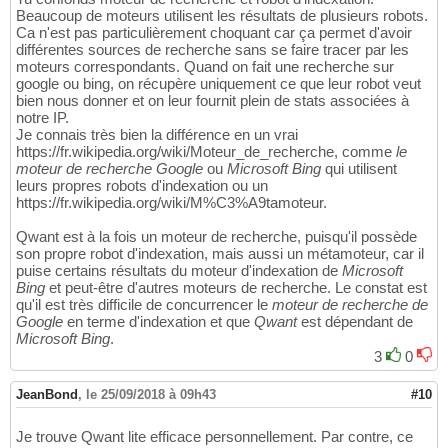
Beaucoup de moteurs utilisent les résultats de plusieurs robots.
Ca n'est pas particulièrement choquant car ça permet d'avoir
différentes sources de recherche sans se faire tracer par les
moteurs correspondants. Quand on fait une recherche sur
google ou bing, on récupère uniquement ce que leur robot veut
bien nous donner et on leur fournit plein de stats associées à
notre IP.
Je connais très bien la différence en un vrai
https://fr.wikipedia.org/wiki/Moteur_de_recherche, comme
le
moteur de recherche Google
ou
Microsoft Bing
qui utilisent
leurs propres robots d'indexation ou un
https://fr.wikipedia.org/wiki/M%C3%A9tamoteur.
Qwant est à la fois un moteur de recherche, puisqu'il possède
son propre robot d'indexation, mais aussi un métamoteur, car il
puise certains résultats du moteur d'indexation de
Microsoft
Bing
et peut-être d'autres moteurs de recherche. Le constat est
qu'il est très difficile de concurrencer le
moteur de recherche de
Google
en terme d'indexation et que
Qwant
est dépendant de
Microsoft Bing
.
3
0
JeanBond
,
le 25/09/2018 à 09h43
#10
Je trouve Qwant lite efficace personnellement. Par contre, ce