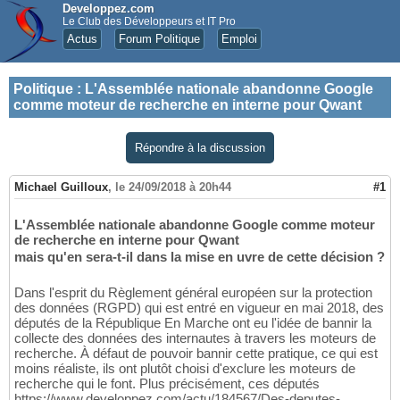
Developpez.com
Le Club des Développeurs et IT Pro
Actus
Forum Politique
Emploi
Politique
:
L'Assemblée nationale abandonne Google
comme moteur de recherche en interne pour Qwant
Répondre à la discussion
Michael Guilloux
,
le 24/09/2018 à 20h44
#1
L'Assemblée nationale abandonne Google comme moteur
de recherche en interne pour Qwant
mais qu'en sera-t-il dans la mise en uvre de cette décision ?
Dans l'esprit du Règlement général européen sur la protection
des données (RGPD) qui est entré en vigueur en mai 2018, des
députés de la République En Marche ont eu l'idée de bannir la
collecte des données des internautes à travers les moteurs de
recherche. À défaut de pouvoir bannir cette pratique, ce qui est
moins réaliste, ils ont plutôt choisi d'exclure les moteurs de
recherche qui le font. Plus précisément, ces députés
https://www.developpez.com/actu/184567/Des-deputes-