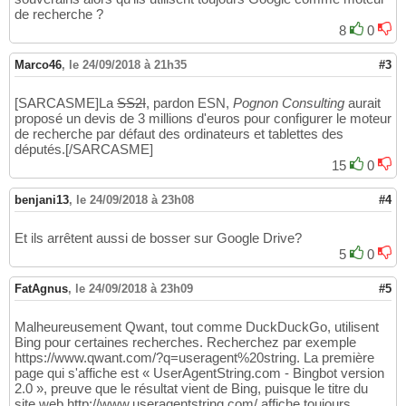
de recherche ?
8
0
Marco46
,
le 24/09/2018 à 21h35
#3
[SARCASME]La
SS2I
, pardon ESN,
Pognon Consulting
aurait
proposé un devis de 3 millions d'euros pour configurer le moteur
de recherche par défaut des ordinateurs et tablettes des
députés.[/SARCASME]
15
0
benjani13
,
le 24/09/2018 à 23h08
#4
Et ils arrêtent aussi de bosser sur Google Drive?
5
0
FatAgnus
,
le 24/09/2018 à 23h09
#5
Malheureusement Qwant, tout comme DuckDuckGo, utilisent
Bing pour certaines recherches. Recherchez par exemple
https://www.qwant.com/?q=useragent%20string. La première
page qui s'affiche est « UserAgentString.com - Bingbot version
2.0 », preuve que le résultat vient de Bing, puisque le titre du
site web http://www.useragentstring.com/ affiche toujours