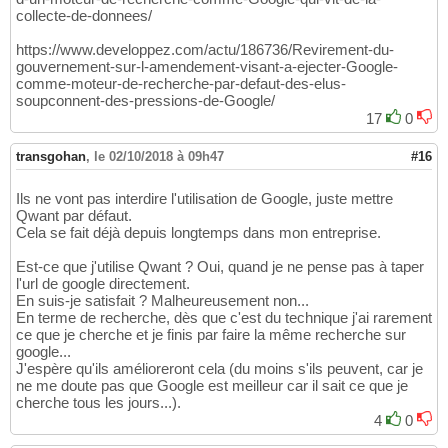
collecte-de-donnees/
https://www.developpez.com/actu/186736/Revirement-du-
gouvernement-sur-l-amendement-visant-a-ejecter-Google-
comme-moteur-de-recherche-par-defaut-des-elus-
soupconnent-des-pressions-de-Google/
17
0
transgohan
,
le 02/10/2018 à 09h47
#16
Ils ne vont pas interdire l'utilisation de Google, juste mettre
Qwant par défaut.
Cela se fait déjà depuis longtemps dans mon entreprise.
Est-ce que j'utilise Qwant ? Oui, quand je ne pense pas à taper
l'url de google directement.
En suis-je satisfait ? Malheureusement non...
En terme de recherche, dès que c'est du technique j'ai rarement
ce que je cherche et je finis par faire la même recherche sur
google...
J'espère qu'ils amélioreront cela (du moins s'ils peuvent, car je
ne me doute pas que Google est meilleur car il sait ce que je
cherche tous les jours...).
4
0