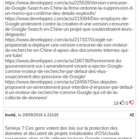
https://www.developpez.com/actu/225528/Version-censuree-
de-Google-Search-en-Chine-la-firme-ordonne-la-suppression-d-
un-memo-qui-confirme-des-details-explosifs/
https://www.developpez.com/actu/219384/Des-employes-de-
Google-protestent-contre-la-creation-d-une-version-censuree-
de-Google-Search-en-Chine-un-projet-que-soutiendraient-leurs-
dirigeants/
https://www.developpez.com/actu/217337/Google-se-
preparerait-a-deployer-une-version-censuree-de-son-moteur-
de-recherche-en-Chine-d-apres-des-documents-internes-qui-
ont-fuite/
https://www.developpez.com/actu/186736/Revirement-du-
gouvernement-sur-l-amendement-visant-a-ejecter-Google-
comme-moteur-de-recherche-par-defaut-des-elus-
soupconnent-des-pressions-de-Google/
https://www.developpez.com/actu/184567/Des-deputes-
proposent-un-amendement-pour-interdire-d-imposer-par-defaut-
d-un-moteur-de-recherche-comme-Google-qui-vit-de-la-
collecte-de-donnees/
18
0
Invité
,
le 24/09/2018 à 21h20
#2
Sérieux ? Ces gens votent des lois sur la protection des
données et discutent de projets irréalisables d'OS/clouds
souverains alors qu'ils utilisent toujours Google comme moteur