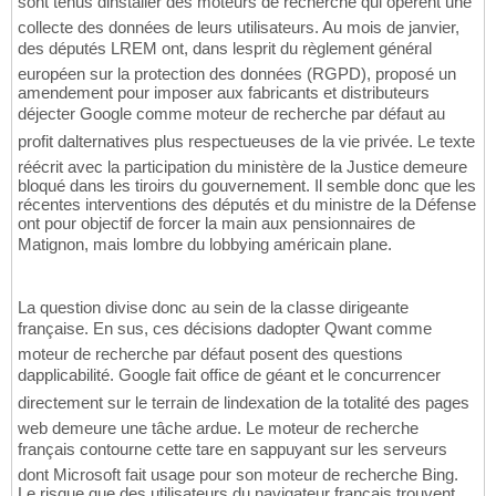
sont tenus dinstaller des moteurs de recherche qui opèrent une
collecte des données de leurs utilisateurs. Au mois de janvier,
des députés LREM ont, dans lesprit du règlement général
européen sur la protection des données (RGPD), proposé un
amendement pour imposer aux fabricants et distributeurs
déjecter Google comme moteur de recherche par défaut au
profit dalternatives plus respectueuses de la vie privée. Le texte
réécrit avec la participation du ministère de la Justice demeure
bloqué dans les tiroirs du gouvernement. Il semble donc que les
récentes interventions des députés et du ministre de la Défense
ont pour objectif de forcer la main aux pensionnaires de
Matignon, mais lombre du lobbying américain plane.
La question divise donc au sein de la classe dirigeante
française. En sus, ces décisions dadopter Qwant comme
moteur de recherche par défaut posent des questions
dapplicabilité. Google fait office de géant et le concurrencer
directement sur le terrain de lindexation de la totalité des pages
web demeure une tâche ardue. Le moteur de recherche
français contourne cette tare en sappuyant sur les serveurs
dont Microsoft fait usage pour son moteur de recherche Bing.
Le risque que des utilisateurs du navigateur français trouvent