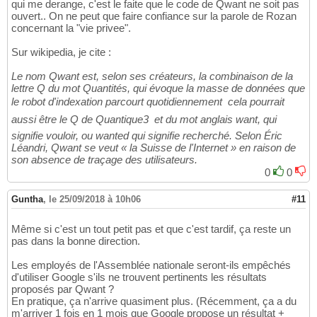
qui me derange, c'est le faite que le code de Qwant ne soit pas
ouvert.. On ne peut que faire confiance sur la parole de Rozan
concernant la "vie privee".
Sur wikipedia, je cite :
Le nom Qwant est, selon ses créateurs, la combinaison de la
lettre Q du mot Quantités, qui évoque la masse de données que
le robot d'indexation parcourt quotidiennement  cela pourrait
aussi être le Q de Quantique3  et du mot anglais want, qui
signifie vouloir, ou wanted qui signifie recherché. Selon Éric
Léandri, Qwant se veut « la Suisse de l'Internet » en raison de
son absence de traçage des utilisateurs.
0
0
Guntha
,
le 25/09/2018 à 10h06
#11
Même si c'est un tout petit pas et que c'est tardif, ça reste un
pas dans la bonne direction.
Les employés de l'Assemblée nationale seront-ils empêchés
d'utiliser Google s'ils ne trouvent pertinents les résultats
proposés par Qwant ?
En pratique, ça n'arrive quasiment plus. (Récemment, ça a du
m'arriver 1 fois en 1 mois que Google propose un résultat +