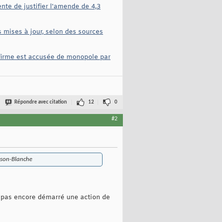
te de justifier l'amende de 4,3
as mises à jour, selon des sources
 firme est accusée de monopole par
Répondre avec citation
12
0
#2
aison-Blanche
t pas encore démarré une action de