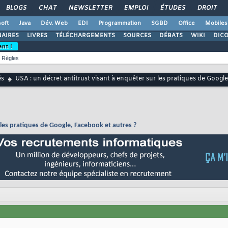
BLOGS
CHAT
NEWSLETTER
EMPLOI
ÉTUDES
DROIT
oft
Java
Dév. Web
EDI
Programmation
SGBD
Office
Mobiles
AIRES
LIVRES
TÉLÉCHARGEMENTS
SOURCES
DÉBATS
WIKI
DIC
ent !
Règles
és
USA : un décret antitrust visant à enquêter sur les pratiques de Googl
 les pratiques de Google, Facebook et autres ?