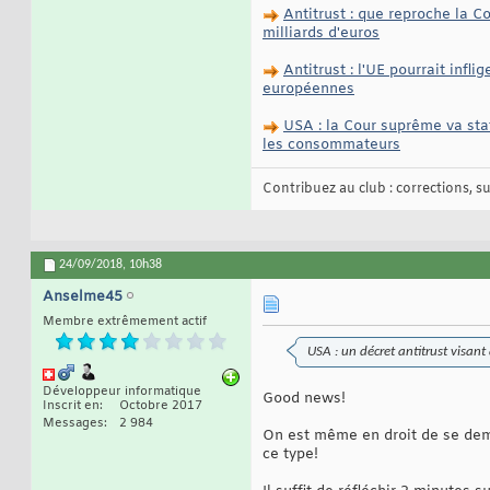
Antitrust : que reproche la 
milliards d'euros
Antitrust : l'UE pourrait infl
européennes
USA : la Cour suprême va sta
les consommateurs
Contribuez au club : corrections, sug
24/09/2018,
10h38
Anselme45
Membre extrêmement actif
USA : un décret antitrust visan
Développeur informatique
Good news!
Inscrit en
Octobre 2017
Messages
2 984
On est même en droit de se dema
ce type!