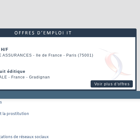
 H/F
E ASSURANCES
- Ile de France - Paris (75001)
uit éditique
ALE
- France - Gradignan
Voir plus d'offres
s
t la prostitution
ications de réseaux sociaux