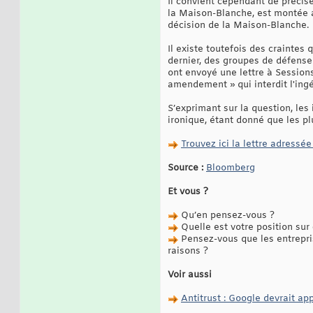
Il convient cependant de précise
la Maison-Blanche, est montée au
décision de la Maison-Blanche.
Il existe toutefois des craintes
dernier, des groupes de défense
ont envoyé une lettre à Sessions
amendement » qui interdit l'ing
S’exprimant sur la question, les
ironique, étant donné que les pl
Trouvez ici la lettre adressé
Source :
Bloomberg
Et vous ?
Qu’en pensez-vous ?
Quelle est votre position sur
Pensez-vous que les entrepri
raisons ?
Voir aussi
Antitrust : Google devrait a