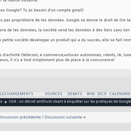
r la réalité suivante:
ices Google? Tu as besoin d'un compte gmail!
s pas propriétaire de tes données. Google se donne le droit de lire te
aire de tes données, la société vend tes données à des tiers sans ton 
e petite société développe un produit qui a du succès, elle se fait i
 d'activité (télécom, e-commerce,voitures autonomes, robots, IA, lunett
urs, il n'y a tout simplement plus de place à la concurrence!
ELECHARGEMENTS
SOURCES
DEBATS
WIKI
DICO
CALENDRIE
és
USA : un décret antitrust visant à enquêter sur les pratiques de Googl
iscussion précédente
|
Discussion suivante
»