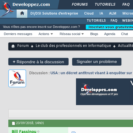
FORUMS
TUTORIELS
FAQ
DI/DSI Solutions d'entreprise
Cloud
IA
ALM
Micros
TUTORIELS
FAQ
WEBIN
Vous n'êtes pas encore inscrit sur Developpez.com ?
Inscrivez-vous gratuitem
Derniers messages
Actions
Réseau social
Blogs
Agenda
Chat
Forum
Le club des professionnels en informatique
Actualit
+
Signaler un problème
Répondre à la discussion
Discussion :
USA : un décret antitrust visant à enquêter sur
23/09/2018,
14h01
Bill Fassinou