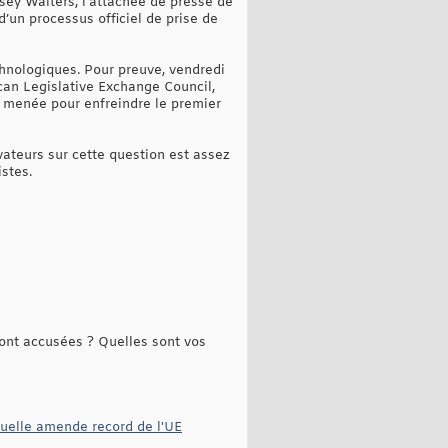
dsey Walters, l’attachée de presse de
’un processus officiel de prise de
echnologiques. Pour preuve, vendredi
can Legislative Exchange Council,
it menée pour enfreindre le premier
vateurs sur cette question est assez
istes.
ont accusées ? Quelles sont vos
tuelle amende record de l'UE