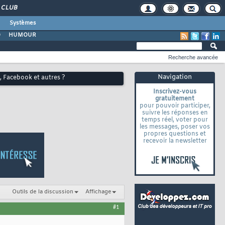
CLUB
Systèmes
O
HUMOUR
Recherche avancée
Navigation
e, Facebook et autres ?
Inscrivez-vous
gratuitement
pour pouvoir participer,
suivre les réponses en
temps réel, voter pour
les messages, poser vos
propres questions et
recevoir la newsletter
Outils de la discussion
Affichage
#1