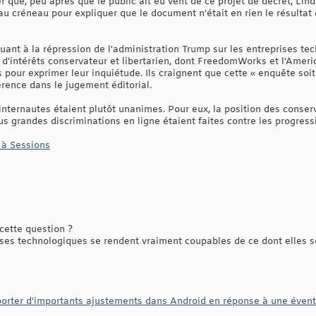
r que, peu après que le public ait eu vent de ce projet de décret, Lin
 créneau pour expliquer que le document n’était en rien le résultat d
 quant à la répression de l'administration Trump sur les entreprises t
 d'intérêts conservateur et libertarien, dont FreedomWorks et l'Ameri
 pour exprimer leur inquiétude. Ils craignent que cette « enquête so
érence dans le jugement éditorial.
 internautes étaient plutôt unanimes. Pour eux, la position des conser
us grandes discriminations en ligne étaient faites contre les progress
e à Sessions
 cette question ?
ses technologiques se rendent vraiment coupables de ce dont elles s
pporter d'importants ajustements dans Android en réponse à une éven