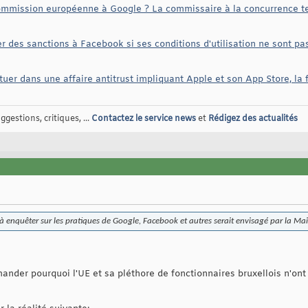
Commission européenne à Google ? La commissaire à la concurrence ten
iger des sanctions à Facebook si ses conditions d'utilisation ne sont p
tuer dans une affaire antitrust impliquant Apple et son App Store, la
gestions, critiques, ...
Contactez le service news
et
Rédigez des actualités
t à enquêter sur les pratiques de Google, Facebook et autres serait envisagé par la M
nder pourquoi l'UE et sa pléthore de fonctionnaires bruxellois n'on