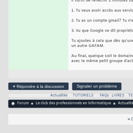
Il suffit de réfléchir 2 minutes su
1. Tu veux avoir accès aux serv
2. Tu as un compte gmail? Tu n'e
3. Vu que Google se dit propriét
Tu ajoutes à cela que dès qu'un
un autre GAFAM.
Au final, quelque soit le domaine
avec le même petit groupe d'acte
+
Signaler un problème
Répondre à la discussion
Actualités
TUTORIELS
FAQs
LIVRES
T
Forum
Le club des professionnels en informatique
Actualit
«
D