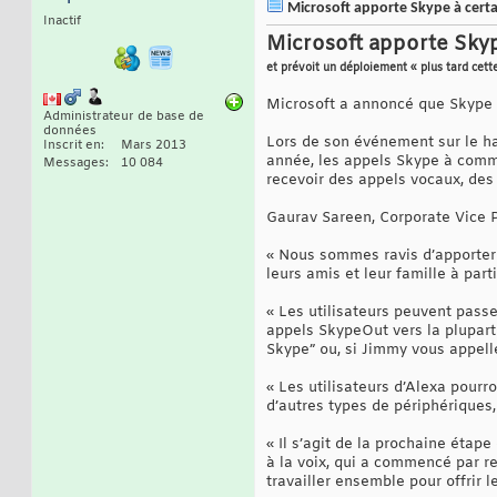
Microsoft apporte Skype à certai
Inactif
Microsoft apporte Skype
et prévoit un déploiement « plus tard cett
Microsoft a annoncé que Skype 
Administrateur de base de
données
Lors de son événement sur le ha
Inscrit en
Mars 2013
année, les appels Skype à comma
Messages
10 084
recevoir des appels vocaux, des
Gaurav Sareen, Corporate Vice P
« Nous sommes ravis d’apporter 
leurs amis et leur famille à part
« Les utilisateurs peuvent pass
appels SkypeOut vers la plupar
Skype” ou, si Jimmy vous appelle
« Les utilisateurs d’Alexa pourr
d’autres types de périphériques,
« Il s’agit de la prochaine étap
à la voix, qui a commencé par re
travailler ensemble pour offrir 