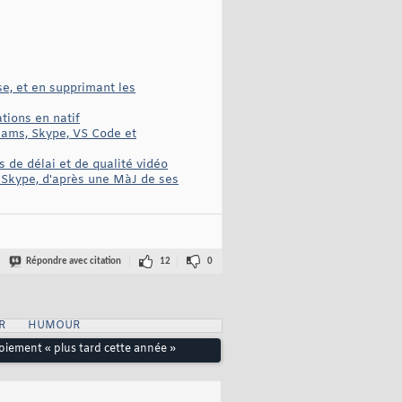
se, et en supprimant les
tions en natif
 Teams, Skype, VS Code et
 de délai et de qualité vidéo
e Skype, d'après une MàJ de ses
Répondre avec citation
12
0
R
HUMOUR
loiement « plus tard cette année »