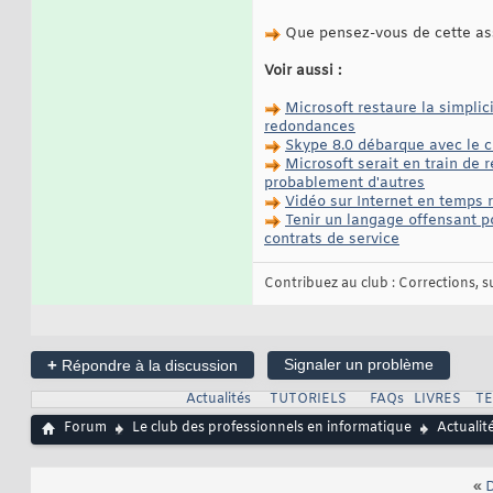
Que pensez-vous de cette as
Voir aussi :
Microsoft restaure la simplic
redondances
Skype 8.0 débarque avec le ch
Microsoft serait en train de r
probablement d'autres
Vidéo sur Internet en temps r
Tenir un langage offensant p
contrats de service
Contribuez au club : Corrections, sug
+
Signaler un problème
Répondre à la discussion
Actualités
TUTORIELS
FAQs
LIVRES
T
Forum
Le club des professionnels en informatique
Actualit
«
D