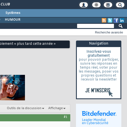
CLUB
Systèmes
O
HUMOUR
Recherche avancée
Navigation
loiement « plus tard cette année »
Inscrivez-vous
gratuitement
pour pouvoir participer,
suivre les réponses en
temps réel, voter pour
les messages, poser vos
propres questions et
recevoir la newsletter
Outils de la discussion
Affichage
#1