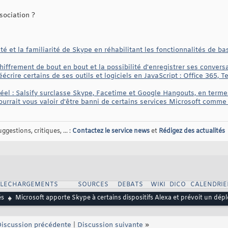
sociation ?
ité et la familiarité de Skype en réhabilitant les fonctionnalités de ba
iffrement de bout en bout et la possibilité d'enregistrer ses conversa
éécrire certains de ses outils et logiciels en JavaScript : Office 365,
éel : Salsify surclasse Skype, Facetime et Google Hangouts, en termes
ourrait vous valoir d'être banni de certains services Microsoft comm
gestions, critiques, ... :
Contactez le service news
et
Rédigez des actualités
ELECHARGEMENTS
SOURCES
DEBATS
WIKI
DICO
CALENDRIE
és
Microsoft apporte Skype à certains dispositifs Alexa et prévoit un dép
iscussion précédente
|
Discussion suivante
»