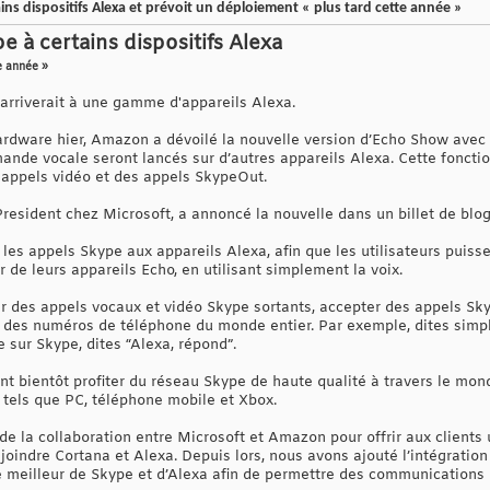
ns dispositifs Alexa et prévoit un déploiement « plus tard cette année »
 à certains dispositifs Alexa
e année »
arriverait à une gamme d'appareils Alexa.
rdware hier, Amazon a dévoilé la nouvelle version d’Echo Show avec S
nde vocale seront lancés sur d’autres appareils Alexa. Cette fonctio
 appels vidéo et des appels SkypeOut.
resident chez Microsoft, a annoncé la nouvelle dans un billet de blog
les appels Skype aux appareils Alexa, afin que les utilisateurs pui
ir de leurs appareils Echo, en utilisant simplement la voix.
er des appels vocaux et vidéo Skype sortants, accepter des appels S
t des numéros de téléphone du monde entier. Par exemple, dites simp
 sur Skype, dites “Alexa, répond”.
ont bientôt profiter du réseau Skype de haute qualité à travers le mo
 tels que PC, téléphone mobile et Xbox.
e de la collaboration entre Microsoft et Amazon pour offrir aux client
joindre Cortana et Alexa. Depuis lors, nous avons ajouté l’intégratio
le meilleur de Skype et d’Alexa afin de permettre des communications i