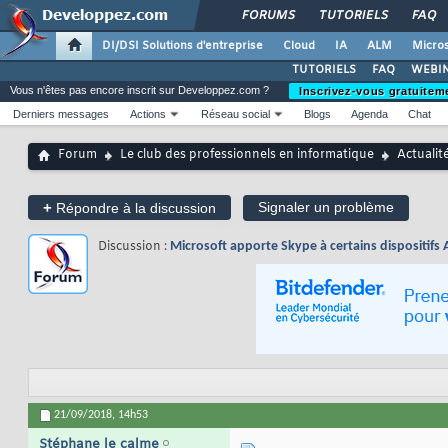
FORUMS
TUTORIELS
FAQ
DI/DSI Solutions d'entreprise
Cloud
IA
ALM
Micros
TUTORIELS
FAQ
WEBIN
Vous n'êtes pas encore inscrit sur Developpez.com ?
Inscrivez-vous gratuitem
Derniers messages
Actions
Réseau social
Blogs
Agenda
Chat
Forum
Le club des professionnels en informatique
Actualit
+
Signaler un problème
Répondre à la discussion
Discussion :
Microsoft apporte Skype à certains dispositifs 
21/09/2018,
14h53
Stéphane le calme