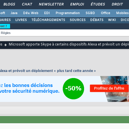
BLOGS
CHAT
NEWSLETTER
EMPLOI
ÉTUDES
DROIT
oft
Java
Dév. Web
EDI
Programmation
SGBD
Office
Mobiles
AIRES
LIVRES
TÉLÉCHARGEMENTS
SOURCES
DÉBATS
WIKI
DIC
ent !
Règles
és
Microsoft apporte Skype à certains dispositifs Alexa et prévoit un dép
Alexa et prévoit un déploiement « plus tard cette année »