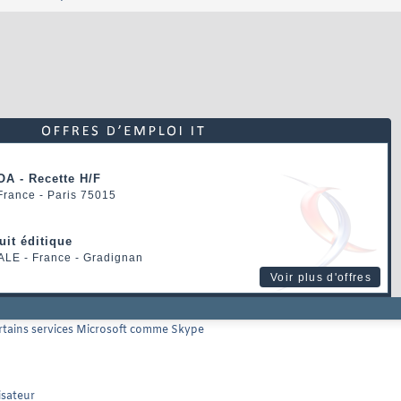
OA - Recette H/F
 France - Paris 75015
uit éditique
ALE
- France - Gradignan
Voir plus d'offres
certains services Microsoft comme Skype
isateur