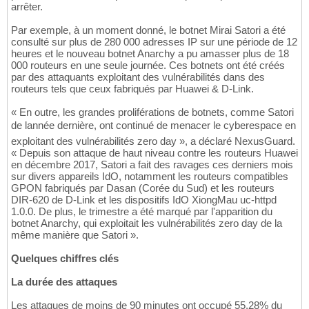
arrêter.
Par exemple, à un moment donné, le botnet Mirai Satori a été
consulté sur plus de 280 000 adresses IP sur une période de 12
heures et le nouveau botnet Anarchy a pu amasser plus de 18
000 routeurs en une seule journée. Ces botnets ont été créés
par des attaquants exploitant des vulnérabilités dans des
routeurs tels que ceux fabriqués par Huawei & D-Link.
« En outre, les grandes proliférations de botnets, comme Satori
de lannée dernière, ont continué de menacer le cyberespace en
exploitant des vulnérabilités zero day », a déclaré NexusGuard.
« Depuis son attaque de haut niveau contre les routeurs Huawei
en décembre 2017, Satori a fait des ravages ces derniers mois
sur divers appareils IdO, notamment les routeurs compatibles
GPON fabriqués par Dasan (Corée du Sud) et les routeurs
DIR-620 de D-Link et les dispositifs IdO XiongMau uc-httpd
1.0.0. De plus, le trimestre a été marqué par l'apparition du
botnet Anarchy, qui exploitait les vulnérabilités zero day de la
même manière que Satori ».
Quelques chiffres clés
La durée des attaques
Les attaques de moins de 90 minutes ont occupé 55,28% du