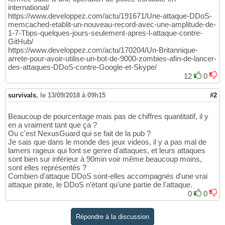
international/
https://www.developpez.com/actu/191671/Une-attaque-DDoS-
memcached-etablit-un-nouveau-record-avec-une-amplitude-de-
1-7-Tbps-quelques-jours-seulement-apres-l-attaque-contre-
GitHub/
https://www.developpez.com/actu/170204/Un-Britannique-
arrete-pour-avoir-utilise-un-bot-de-9000-zombies-afin-de-lancer-
des-attaques-DDoS-contre-Google-et-Skype/
12
0
survivals
,
le 13/09/2018 à 09h15
#2
Beaucoup de pourcentage mais pas de chiffres quantitatif, il y
en a vraiment tant que ça ?
Ou c'est NexusGuard qui se fait de la pub ?
Je sais que dans le monde des jeux videos, il y a pas mal de
lamers rageux qui font se genre d'attaques, et leurs attaques
sont bien sur inférieur à 90min voir même beaucoup moins,
sont elles représentés ?
Combien d'attaque DDoS sont-elles accompagnés d'une vrai
attaque pirate, le DDoS n'étant qu'une partie de l'attaque.
0
0
Répondre à la discussion