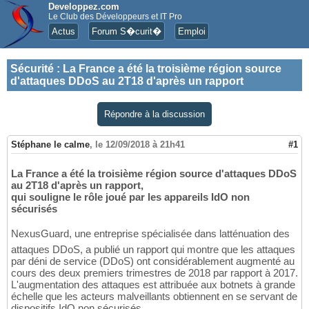
Developpez.com
Le Club des Développeurs et IT Pro
Actus
Forum S�curit�
Emploi
Sécurité
:
La France a été la troisième région source
d'attaques DDoS au 2T18 d'après un rapport
Répondre à la discussion
Stéphane le calme
,
le 12/09/2018 à 21h41
#1
La France a été la troisième région source d'attaques DDoS
au 2T18 d'après un rapport,
qui souligne le rôle joué par les appareils IdO non
sécurisés
NexusGuard, une entreprise spécialisée dans latténuation des
attaques DDoS, a publié un rapport qui montre que les attaques
par déni de service (DDoS) ont considérablement augmenté au
cours des deux premiers trimestres de 2018 par rapport à 2017.
L'augmentation des attaques est attribuée aux botnets à grande
échelle que les acteurs malveillants obtiennent en se servant de
dispositifs IdO non sécurisés.