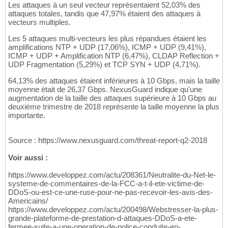
Les attaques à un seul vecteur représentaient 52,03% des
attaques totales, tandis que 47,97% étaient des attaques à
vecteurs multiples.
Les 5 attaques multi-vecteurs les plus répandues étaient les
amplifications NTP + UDP (17,06%), ICMP + UDP (9,41%),
ICMP + UDP + Amplification NTP (6,47%), CLDAP Reflection +
UDP Fragmentation (5,29%) et TCP SYN + UDP (4,71%).
64,13% des attaques étaient inférieures à 10 Gbps, mais la taille
moyenne était de 26,37 Gbps. NexusGuard indique qu'une
augmentation de la taille des attaques supérieure à 10 Gbps au
deuxième trimestre de 2018 représente la taille moyenne la plus
importante.
Source : https://www.nexusguard.com/threat-report-q2-2018
Voir aussi :
https://www.developpez.com/actu/208361/Neutralite-du-Net-le-
systeme-de-commentaires-de-la-FCC-a-t-il-ete-victime-de-
DDoS-ou-est-ce-une-ruse-pour-ne-pas-recevoir-les-avis-des-
Americains/
https://www.developpez.com/actu/200498/Webstresser-la-plus-
grande-plateforme-de-prestation-d-attaques-DDoS-a-ete-
fermee-suite-a-une-operation-de-police-conduite-en-