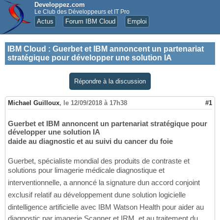
Developpez.com
Le Club des Développeurs et IT Pro
Actus
Forum IBM Cloud
Emploi
IBM Cloud
:
Guerbet et IBM annoncent un partenariat
stratégique pour développer une solution IA
Répondre à la discussion
Michael Guilloux
,
le 12/09/2018 à 17h38
#1
Guerbet et IBM annoncent un partenariat stratégique pour
développer une solution IA
daide au diagnostic et au suivi du cancer du foie
Guerbet, spécialiste mondial des produits de contraste et
solutions pour limagerie médicale diagnostique et
interventionnelle, a annoncé la signature dun accord conjoint
exclusif relatif au développement dune solution logicielle
dintelligence artificielle avec IBM Watson Health pour aider au
diagnostic par imagerie Scanner et IRM, et au traitement du