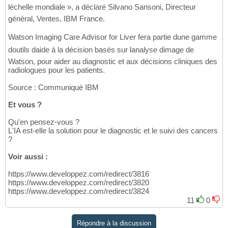
léchelle mondiale », a déclaré Silvano Sansoni, Directeur
général, Ventes, IBM France.
Watson Imaging Care Advisor for Liver fera partie dune gamme
doutils daide à la décision basés sur lanalyse dimage de
Watson, pour aider au diagnostic et aux décisions cliniques des
radiologues pour les patients.
Source : Communiqué IBM
Et vous ?
Qu'en pensez-vous ?
L'IA est-elle la solution pour le diagnostic et le suivi des cancers
?
Voir aussi :
https://www.developpez.com/redirect/3816
https://www.developpez.com/redirect/3820
https://www.developpez.com/redirect/3824
11
0
Répondre à la discussion