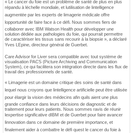
« Le cancer du foie est un problème de santé de plus en plus
répandu à léchelle mondiale, et lutilisation de lintelligence
augmentée par les experts de limagerie médicale offre
lopportunité de faire face à ce défi. Nous sommes fiers de
collaborer avec IBM Watson Health pour développer une
solution dédiée aux pathologies du foie, qui pourrait permettre
de caractériser les tissus sans recourir à la biopsie », a déclaré
Yves LEpine, directeur général de Guerbet.
Care Advisor for Liver sera compatible avec tout système de
visualisation PACS (Picture Archiving and Communication
System), ce qui facilitera son intégration directe dans les flux de
travail des professionnels de santé.
« Limagerie est un domaine critique des soins de santé dans
lequel nous croyons que lintelligence artificielle peut être utilisée
pour élargir la vision des médecins afin quils aient une plus
grande confiance dans leurs décisions de diagnostic et de
traitement pour leurs patients. Nous sommes ravis de réunir
lexpertise significative dIBM et de Guerbet pour faire avancer
linnovation dans ce domaine de première importance, et
finalement aider à combattre le défi quest le cancer du foie à