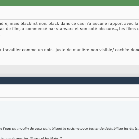
dre, mais blacklist non. black dans ce cas n'a aucune rapport avec la
 tas de film, a commencé par starwars et son coté obscure..., les films d
.
par travailler comme un noir... juste de manière non visible/ cachée do
de l'eau au moulin de ceux qui utilisent le racisme pour tenter de déstabiliser les états..
rien avoir avec les Blancs et les Noirs !!