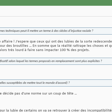
s techniques peut-il mettre un terme à des siècles d’injustice raciale ?
affaire ! J'espere que ceux qui ont des lubies de la sorte redescenden
ur des broutilles ... En somme que la réalité rattrape les choses et 
lors trés lourd à faire sans impacter 100 % des projets.
ificatif selon lequel les termes proposés en remplacement sont plus explicites ?
elles susceptibles de mettre tout le monde d’accord) ?
ne décide pas d'une norme sur un coup de tête ...
ur la lubie de certains on va se retrouver à créer des incompatibilité