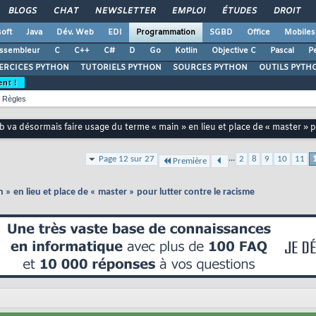
BLOGS
CHAT
NEWSLETTER
EMPLOI
ÉTUDES
DROIT
oft
Java
Dév. Web
EDI
Programmation
SGBD
Office
Mobiles
ssembleur
C
C++
C#
D
Go
Kotlin
Objective C
Pascal
Pe
ERCICES PYTHON
TUTORIELS PYTHON
SOURCES PYTHON
OUTILS PYTH
ent !
Règles
ab va désormais faire usage du terme « main » en lieu et place de « master » p
...
Page 12 sur 27
2
8
9
10
11
Première
 » en lieu et place de « master » pour lutter contre le racisme