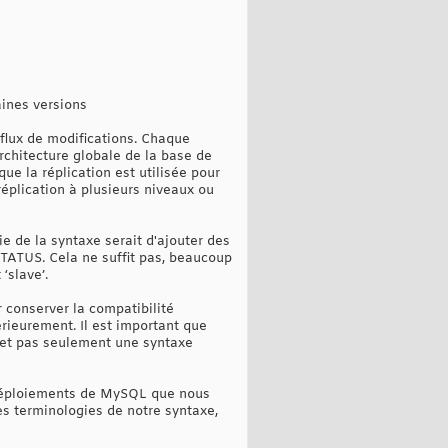
ines versions
flux de modifications. Chaque
architecture globale de la base de
ue la réplication est utilisée pour
réplication à plusieurs niveaux ou
e de la syntaxe serait d'ajouter des
TUS. Cela ne suffit pas, beaucoup
‘slave’.
 conserver la compatibilité
rieurement. Il est important que
et pas seulement une syntaxe
de déploiements de MySQL que nous
es terminologies de notre syntaxe,