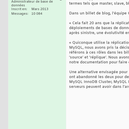
Administrateur de base de
termes tels que master, slave, b
données
Inscrit en
Mars 2013
Dans un billet de blog, l’équipe
Messages
10 084
« Cela fait 20 ans que la répli
déploiements de bases de donnée
après sinistre, une évolutivité en
« Quiconque utilise la réplicatio
MySQL, nous avons pris la décis
référons à ces rôles dans les bi
‘source’ et ‘réplique’. Nous av
notre documentation pour faire 
Une alternative envisagée pour 
ont abandonné les deux pour des
MySQL InnoDB Cluster, MySQL Inn
serveurs peuvent avoir dans l'a