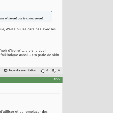
es gens n'aiment pas le changement.
ue, d’aise ou les caraïbes avec les
ir d'ivoire" ... alors la quel
olklorique aussi ... On parle de skin
Répondre avec citation
4
0
#225
'utiliser et de remplacer des