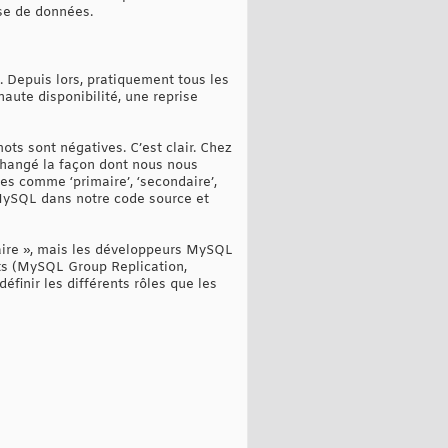
ase de données.
. Depuis lors, pratiquement tous les
aute disponibilité, une reprise
ots sont négatives. C’est clair. Chez
changé la façon dont nous nous
mes comme ‘primaire’, ‘secondaire’,
 MySQL dans notre code source et
daire », mais les développeurs MySQL
ts (MySQL Group Replication,
finir les différents rôles que les