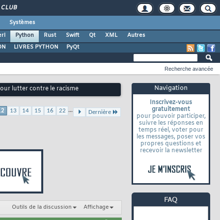
CLUB
Systèmes
rl
Python
Rust
Swift
Qt
XML
Autres
ON
LIVRES PYTHON
PyQt
Recherche avancée
Navigation
our lutter contre le racisme
Inscrivez-vous
gratuitement
...
12
13
14
15
16
22
Dernière
pour pouvoir participer,
suivre les réponses en
temps réel, voter pour
les messages, poser vos
propres questions et
recevoir la newsletter
Outils de la discussion
Affichage