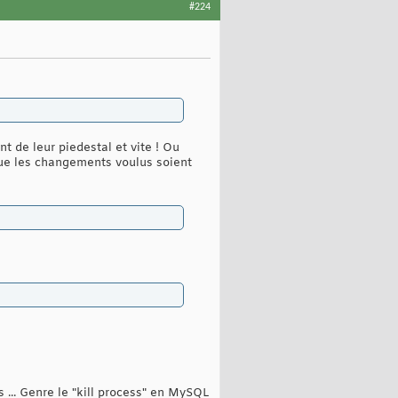
#224
t de leur piedestal et vite ! Ou
que les changements voulus soient
s ... Genre le "kill process" en MySQL