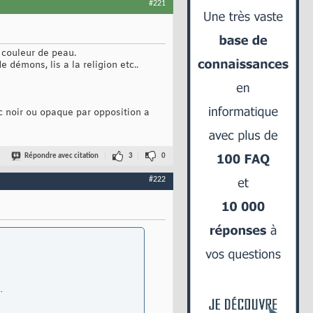
#221
 couleur de peau.
e démons, lis a la religion etc..
nc noir ou opaque par opposition a
Répondre avec citation
3
0
#222
.