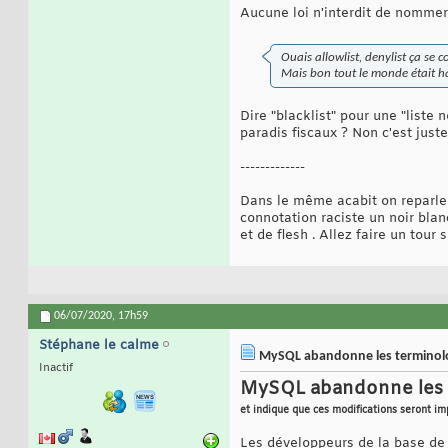
Aucune loi n'interdit de nommer d
Ouais allowlist, denylist ça se 
Mais bon tout le monde était hab
Dire "blacklist" pour une "liste
paradis fiscaux ? Non c'est juste
-------------
Dans le même acabit on reparle de
connotation raciste un noir blan
et de flesh . Allez faire un tour
06/07/2020,
17h59
Stéphane le calme
MySQL abandonne les terminologie
Inactif
MySQL abandonne les ter
et indique que ces modifications seront i
Les développeurs de la base de 