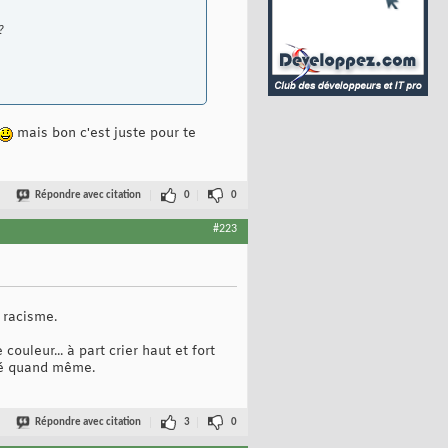
?
mais bon c'est juste pour te
Répondre avec citation
0
0
#223
 racisme.
ouleur... à part crier haut et fort
oué quand même.
Répondre avec citation
3
0