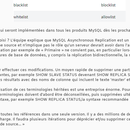
qui seront implémentées dans tous les produits MySQL dès les procha
choisi ? L’équipe explique que MySQL Asynchronous Replication est un 
ne source et n'implique pas le rôle qu'un serveur devrait avoir dans l'
ation par exemple de « Primaire » ne convient pas, en particulier lorsq
ures de base de données, y compris la réplication bidirectionnelle, la 
r effectuer ces modifications. Un moyen rapide de supprimer une parti
tantes, par exemple SHOW SLAVE STATUS devenant SHOW REPLICA STA
résultats avec des noms de colonne qui incluent le texte ‘master’ et 
isation de ces terminologies héritées est une entreprise énorme. Pour
erminologies doivent d'abord être déconseillées, puis supprimées ulté
syntaxe, par exemple SHOW REPLICA STATUS,la syntaxe recommandée 
r toutes les références dans une seule version. Il y a des millions 
arge. Il faudra plusieurs itérations pour déprécier et/ou supprimer c
ode source… »