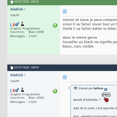
03/07/2020,
16h52
Aiekick
Inactif
master et slave je peux compren
sinon il va falloir revoir tout un
limite il va falloir éditer la bible.
Graphic Programmer
Inscrit en
Mars 2006
Messages
1 643
dans le mème genre
travailler au black ne signifie 
blanc, clair, visible
03/07/2020,
16h54
Aiekick
Inactif
Envoyé par
bathrax
Graphic Programmer
Inscrit en
Mars 2006
Bande d'imbéciles !!
Messages
1 643
Agir de la sorte, c'est apporter 
Non, whitelist et blacklist n'ont 