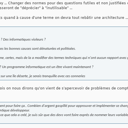
proxy ... Changer des normes pour des questions futiles et non justifiées
ront de "déprécier" à "inutilisable" ...
s quand à cause d'une terme on devra tout rebâtir une architecture ...
s ? Des informatiques violeurs ?
es les bonnes causes sont dénaturées et politisées.
e, certes, mais de la a modifier des termes techniques qui n'ont aucun rapport avec ç
??? Un programme informatique est un être vivant maintenant ?
r sur une île déserte, je serais tranquille avec ces conneries
s on nous dirons qu'on vient de s'apercevoir de problèmes de compt
ssent pour faire ça.. Combien d'argent gaspillé pour approuver et implémenter ce chan
tique développeur.
ce que cela a créé, je suis sûr que des devs vont faire exprès de nommer leurs variabl