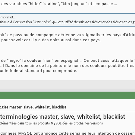
es variables "hitler" "staline", "kim jung un" et j'en passe ...
comprend...
itué à l'expression "liste noire" qui est utilisé depuis des siècles et des siècles et l
 noir" de pays ou de compagnie aérienne va stigmatiser les pays d’Afriq
 pour savoir car il y a des noirs aussi dans ces pays.
 "negro" la couleur "noir" en espagnol ... On peut aussi attaquer le "no
c ! Dans le domaine de la peinture le nom des couleurs peut être très f
 sur le federal standard pour comprendre.
s master, slave, whitelist, blacklist
minologies master, slave, whitelist, blacklist
mplémentées dans tous les produits MySQL dès les prochaines versions
données MySQL ont annoncé cette semaine leur intention de cesser d