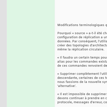
Modifications terminologiques 
Pourquoi « source » a-t-il été 
configuration de réplication a u
données. Par conséquent, l'utilis
créer des topologies d'architect
même la réplication circulaire.
« Il faudra un certain temps pou
alias pour les commandes exis
de ces commandes renvoient des 
« Supprimer complètement l'util
descendante, certaines de ces t
nous fassions de la nouvelle 
‘alternative’.
« Il est impossible de supprime
devons continuer à prendre en ch
protocole, messages d'erreur, c