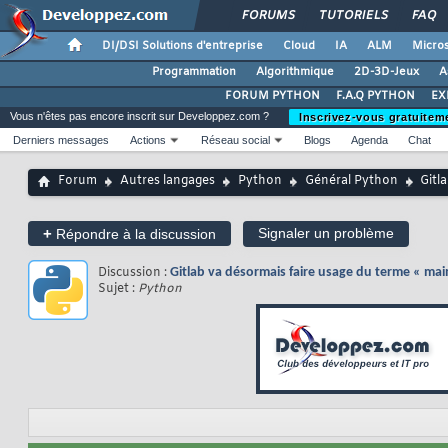
FORUMS
TUTORIELS
FAQ
DI/DSI Solutions d'entreprise
Cloud
IA
ALM
Micros
Programmation
Algorithmique
2D-3D-Jeux
A
FORUM PYTHON
F.A.Q PYTHON
EX
Vous n'êtes pas encore inscrit sur Developpez.com ?
Inscrivez-vous gratuitem
Derniers messages
Actions
Réseau social
Blogs
Agenda
Chat
Forum
Autres langages
Python
Général Python
Gitl
+
Signaler un problème
Répondre à la discussion
Discussion :
Gitlab va désormais faire usage du terme « main
Sujet :
Python