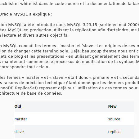
lacklist et whitelist dans le code source et la documentation de la b
 Oracle MySQL a expliqué :
cation MySQL a été introduite dans MySQL 3.23.15 (sortie en mai 2000)
s MySQL en production utilisent la réplication afin d'atteindre une h
 lecture et divers autres objectifs.
n MySQL connaît les termes : ‘master’ et ‘slave’. Les origines de ces m
ion de changer cette terminologie. Déjà, beaucoup d'entre nous ont 
llets de blog et les présentations - en utilisant généralement des ter
ons maintenant commencé le processus de modification de la syntaxe
correspondre tout cela ».
les termes « master » et « slave » était donc « primaire » et « secon
 raisons de précision technique étant donné que les derniers produi
oDB ReplicaSet) reposent déjà sur l'utilisation de ces termes pour dé
rchitecture de base de données.