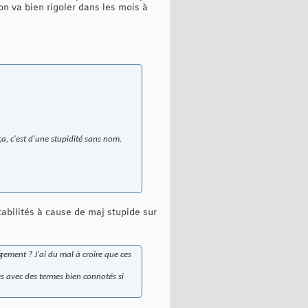
 on va bien rigoler dans les mois à
a, c'est d'une stupidité sans nom.
abilités à cause de maj stupide sur
gement ? J'ai du mal à croire que ces
es avec des termes bien connotés si