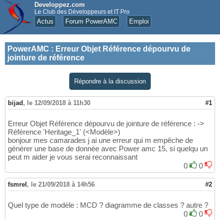
Developpez.com
Le Club des Développeurs et IT Pro
Actus
Forum PowerAMC
Emploi
PowerAMC
:
Erreur Objet Référence dépourvu de
jointure de référence
Répondre à la discussion
bijad
,
le 12/09/2018 à 11h30
#1
Erreur Objet Référence dépourvu de jointure de référence : ->
Référence 'Heritage_1' (<Modèle>)
bonjour mes camarades j ai une erreur qui m empêche de
générer une base de donnée avec Power amc 15, si quelqu un
peut m aider je vous serai reconnaissant
0
0
fsmrel
,
le 21/09/2018 à 14h56
#2
Quel type de modèle : MCD ? diagramme de classes ? autre ?
0
0