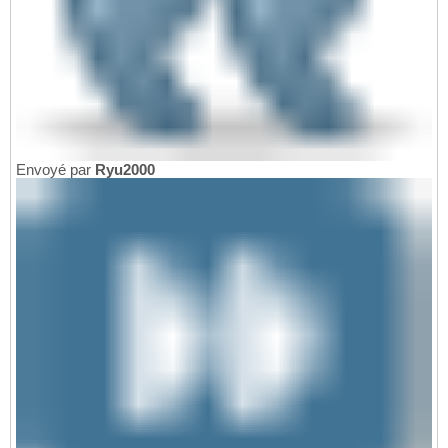
Envoyé par
Ryu2000