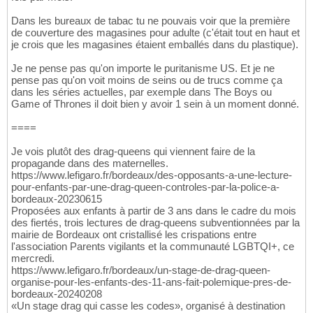
Dans les bureaux de tabac tu ne pouvais voir que la première
de couverture des magasines pour adulte (c'était tout en haut et
je crois que les magasines étaient emballés dans du plastique).
Je ne pense pas qu'on importe le puritanisme US. Et je ne
pense pas qu'on voit moins de seins ou de trucs comme ça
dans les séries actuelles, par exemple dans The Boys ou
Game of Thrones il doit bien y avoir 1 sein à un moment donné.
====
Je vois plutôt des drag-queens qui viennent faire de la
propagande dans des maternelles.
https://www.lefigaro.fr/bordeaux/des-opposants-a-une-lecture-
pour-enfants-par-une-drag-queen-controles-par-la-police-a-
bordeaux-20230615
Proposées aux enfants à partir de 3 ans dans le cadre du mois
des fiertés, trois lectures de drag-queens subventionnées par la
mairie de Bordeaux ont cristallisé les crispations entre
l'association Parents vigilants et la communauté LGBTQI+, ce
mercredi.
https://www.lefigaro.fr/bordeaux/un-stage-de-drag-queen-
organise-pour-les-enfants-des-11-ans-fait-polemique-pres-de-
bordeaux-20240208
«Un stage drag qui casse les codes», organisé à destination