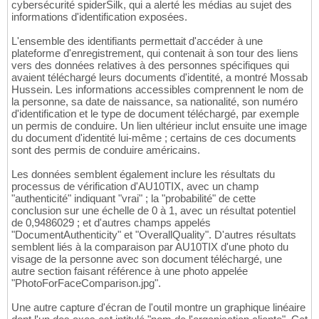
cybersécurité spiderSilk, qui a alerté les médias au sujet des
informations d'identification exposées.
L'ensemble des identifiants permettait d'accéder à une
plateforme d'enregistrement, qui contenait à son tour des liens
vers des données relatives à des personnes spécifiques qui
avaient téléchargé leurs documents d'identité, a montré Mossab
Hussein. Les informations accessibles comprennent le nom de
la personne, sa date de naissance, sa nationalité, son numéro
d'identification et le type de document téléchargé, par exemple
un permis de conduire. Un lien ultérieur inclut ensuite une image
du document d'identité lui-même ; certains de ces documents
sont des permis de conduire américains.
Les données semblent également inclure les résultats du
processus de vérification d'AU10TIX, avec un champ
"authenticité" indiquant "vrai" ; la "probabilité" de cette
conclusion sur une échelle de 0 à 1, avec un résultat potentiel
de 0,9486029 ; et d'autres champs appelés
"DocumentAuthenticity" et "OverallQuality". D'autres résultats
semblent liés à la comparaison par AU10TIX d'une photo du
visage de la personne avec son document téléchargé, une
autre section faisant référence à une photo appelée
"PhotoForFaceComparison.jpg".
Une autre capture d'écran de l'outil montre un graphique linéaire