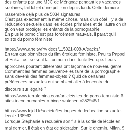
des enfants par une MJC de Mérignac pendant les vacances
scolaires, fait lobjet dune pétition depuis lundi. Cette dernière
rassemble déjà plus de 5034 signatures.
C'est pas exactement la même chose, mais d'un côté il y a de
l'éducation sexuelle dans les écoles primaires et de l'autre on dit
qu'on veut protéger les enfants de la pornographie.
En plus le porno c'est pas forcément mauvais, il parait qu'il
existe du porno féministe.
https://www.arte.tv/fr/videos/115321-008-A/tracks/
En tant que pionnières du film érotique féministe, Paulita Pappel
et Erika Lust se sont fait un nom dans toute lEurope. Leurs
approches pourtant différentes ont façonné ce nouveau genre.
Comment les femmes peuvent-elles faire de la pornographie
sans devenir des femmes-objets ? Quid de certaines
préférences sexuelles qui semblent aller à lencontre du
discours sur légalité ?
https://www.terrafemina.com/article/sites-de-porno-feministe-6-
sites-incontournables-a-binge-watcher_a352948/1
https://www.lejdd.fr/societe/les-loupes-de-leducation-sexuelle-
lecole-138963
Lorsque Stéphanie a récupéré son fils à la sortie de lécole en
mai dernier, il était en état de sidération. Sur le chemin, Milan, 9