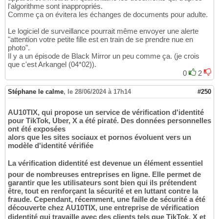
l'algorithme sont inappropriés.
Comme ça on évitera les échanges de documents pour adulte.
Le logiciel de surveillance pourrait même envoyer une alerte
"attention votre petite fille est en train de se prendre nue en
photo".
Il y a un épisode de Black Mirror un peu comme ça. (je crois
que c'est Arkangel (04*02)).
0
2
Stéphane le calme
,
le 28/06/2024 à 17h14
#250
AU10TIX, qui propose un service de vérification d'identité
pour TikTok, Uber, X a été piraté. Des données personnelles
ont été exposées
alors que les sites sociaux et pornos évoluent vers un
modèle d'identité vérifiée
La vérification didentité est devenue un élément essentiel
pour de nombreuses entreprises en ligne. Elle permet de
garantir que les utilisateurs sont bien qui ils prétendent
être, tout en renforçant la sécurité et en luttant contre la
fraude. Cependant, récemment, une faille de sécurité a été
découverte chez AU10TIX, une entreprise de vérification
didentité qui travaille avec des clients tels que TikTok, X et