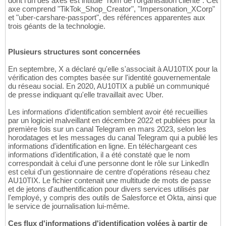
dont l'un des axes est intitulé "nom de l'organisation cliente". Cet
axe comprend "TikTok_Shop_Creator", "Impersonation_XCorp"
et "uber-carshare-passport", des références apparentes aux
trois géants de la technologie.
Plusieurs structures sont concernées
En septembre, X a déclaré qu'elle s'associait à AU10TIX pour la
vérification des comptes basée sur l'identité gouvernementale
du réseau social. En 2020, AU10TIX a publié un communiqué
de presse indiquant qu'elle travaillait avec Uber.
Les informations d'identification semblent avoir été recueillies
par un logiciel malveillant en décembre 2022 et publiées pour la
première fois sur un canal Telegram en mars 2023, selon les
horodatages et les messages du canal Telegram qui a publié les
informations d'identification en ligne. En téléchargeant ces
informations d'identification, il a été constaté que le nom
correspondait à celui d'une personne dont le rôle sur LinkedIn
est celui d'un gestionnaire de centre d'opérations réseau chez
AU10TIX. Le fichier contenait une multitude de mots de passe
et de jetons d'authentification pour divers services utilisés par
l'employé, y compris des outils de Salesforce et Okta, ainsi que
le service de journalisation lui-même.
Ces flux d'informations d'identification volées à partir de