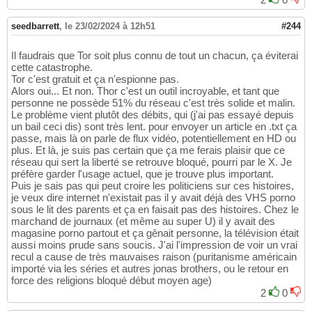
seedbarrett
,
le 23/02/2024 à 12h51
#244
Il faudrais que Tor soit plus connu de tout un chacun, ça éviterai
cette catastrophe.
Tor c'est gratuit et ça n'espionne pas.
Alors oui... Et non. Thor c'est un outil incroyable, et tant que
personne ne possède 51% du réseau c'est très solide et malin.
Le problème vient plutôt des débits, qui (j'ai pas essayé depuis
un bail ceci dis) sont très lent. pour envoyer un article en .txt ça
passe, mais là on parle de flux vidéo, potentiellement en HD ou
plus. Et là, je suis pas certain que ça me ferais plaisir que ce
réseau qui sert la liberté se retrouve bloqué, pourri par le X. Je
préfère garder l'usage actuel, que je trouve plus important.
Puis je sais pas qui peut croire les politiciens sur ces histoires,
je veux dire internet n'existait pas il y avait déjà des VHS porno
sous le lit des parents et ça en faisait pas des histoires. Chez le
marchand de journaux (et même au super U) il y avait des
magasine porno partout et ça gênait personne, la télévision était
aussi moins prude sans soucis. J'ai l'impression de voir un vrai
recul a cause de très mauvaises raison (puritanisme américain
importé via les séries et autres jonas brothers, ou le retour en
force des religions bloqué début moyen age)
2
0