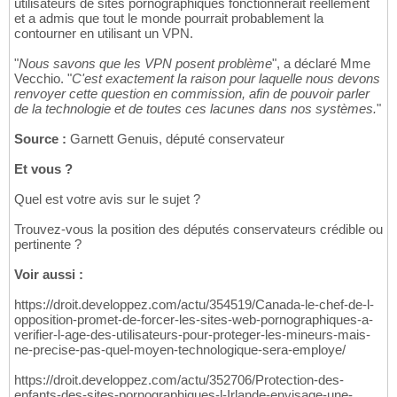
utilisateurs de sites pornographiques fonctionnerait réellement
et a admis que tout le monde pourrait probablement la
contourner en utilisant un VPN.
"
Nous savons que les VPN posent problème
", a déclaré Mme
Vecchio. "
C'est exactement la raison pour laquelle nous devons
renvoyer cette question en commission, afin de pouvoir parler
de la technologie et de toutes ces lacunes dans nos systèmes.
"
Source :
Garnett Genuis, député conservateur
Et vous ?
Quel est votre avis sur le sujet ?
Trouvez-vous la position des députés conservateurs crédible ou
pertinente ?
Voir aussi :
https://droit.developpez.com/actu/354519/Canada-le-chef-de-l-
opposition-promet-de-forcer-les-sites-web-pornographiques-a-
verifier-l-age-des-utilisateurs-pour-proteger-les-mineurs-mais-
ne-precise-pas-quel-moyen-technologique-sera-employe/
https://droit.developpez.com/actu/352706/Protection-des-
enfants-des-sites-pornographiques-l-Irlande-envisage-une-