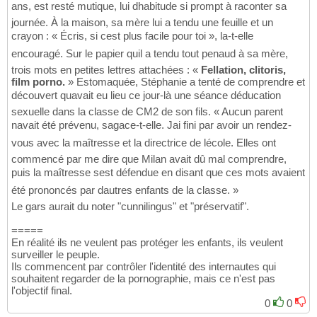
ans, est resté mutique, lui dhabitude si prompt à raconter sa
journée. À la maison, sa mère lui a tendu une feuille et un
crayon : « Écris, si cest plus facile pour toi », la-t-elle
encouragé. Sur le papier quil a tendu tout penaud à sa mère,
trois mots en petites lettres attachées : «
Fellation, clitoris,
film porno.
» Estomaquée, Stéphanie a tenté de comprendre et
découvert quavait eu lieu ce jour-là une séance déducation
sexuelle dans la classe de CM2 de son fils. « Aucun parent
navait été prévenu, sagace-t-elle. Jai fini par avoir un rendez-
vous avec la maîtresse et la directrice de lécole. Elles ont
commencé par me dire que Milan avait dû mal comprendre,
puis la maîtresse sest défendue en disant que ces mots avaient
été prononcés par dautres enfants de la classe. »
Le gars aurait du noter "cunnilingus" et "préservatif".
=====
En réalité ils ne veulent pas protéger les enfants, ils veulent
surveiller le peuple.
Ils commencent par contrôler l'identité des internautes qui
souhaitent regarder de la pornographie, mais ce n'est pas
l'objectif final.
0
0