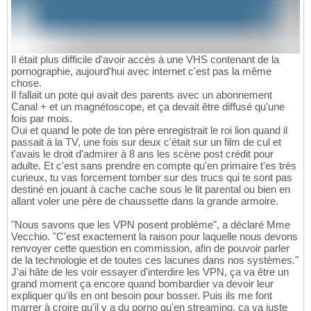
Il était plus difficile d'avoir accès à une VHS contenant de la
pornographie, aujourd'hui avec internet c'est pas la même
chose.
Il fallait un pote qui avait des parents avec un abonnement
Canal + et un magnétoscope, et ça devait être diffusé qu'une
fois par mois.
Oui et quand le pote de ton père enregistrait le roi lion quand il
passait à la TV, une fois sur deux c'était sur un film de cul et
t'avais le droit d'admirer à 8 ans les scène post crédit pour
adulte. Et c'est sans prendre en compte qu'en primaire t'es très
curieux, tu vas forcement tomber sur des trucs qui te sont pas
destiné en jouant à cache cache sous le lit parental ou bien en
allant voler une père de chaussette dans la grande armoire.
"Nous savons que les VPN posent problème", a déclaré Mme
Vecchio. "C'est exactement la raison pour laquelle nous devons
renvoyer cette question en commission, afin de pouvoir parler
de la technologie et de toutes ces lacunes dans nos systèmes."
J'ai hâte de les voir essayer d'interdire les VPN, ça va être un
grand moment ça encore quand bombardier va devoir leur
expliquer qu'ils en ont besoin pour bosser. Puis ils me font
marrer à croire qu'il y a du porno qu'en streaming, ça va juste