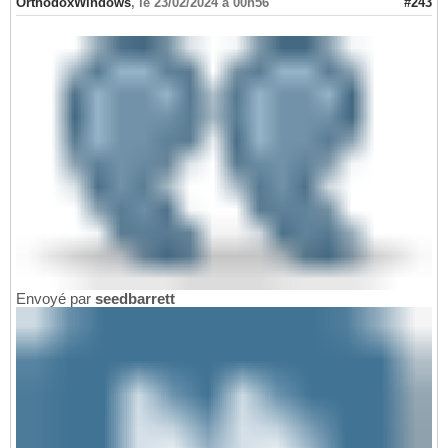
OrthodoxWindows
,
le 23/02/2024 à 00h56
#243
Envoyé par
seedbarrett