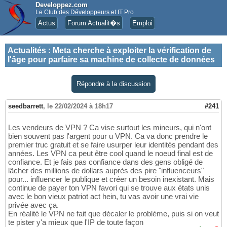
Developpez.com
Le Club des Développeurs et IT Pro
Actus
Forum Actualit�s
Emploi
Actualités
:
Meta cherche à exploiter la vérification de
l'âge pour parfaire sa machine de collecte de données
Répondre à la discussion
seedbarrett
,
le 22/02/2024 à 18h17
#241
Les vendeurs de VPN ? Ca vise surtout les mineurs, qui n'ont
bien souvent pas l'argent pour u VPN. Ca va donc prendre le
premier truc gratuit et se faire usurper leur identités pendant des
années. Les VPN ca peut être cool quand le noeud final est de
confiance. Et je fais pas confiance dans des gens obligé de
lâcher des millions de dollars auprès des pire "influenceurs"
pour... influencer le publique et créer un besoin inexistant. Mais
continue de payer ton VPN favori qui se trouve aux états unis
avec le bon vieux patriot act hein, tu vas avoir une vrai vie
privée avec ça.
En réalité le VPN ne fait que décaler le problème, puis si on veut
te pister y'a mieux que l'IP de toute façon