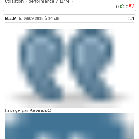
utilisation ? performance ? autre ?
0
0
Mat.M
,
le 09/09/2018 à 14h38
#14
Envoyé par
KevinduC