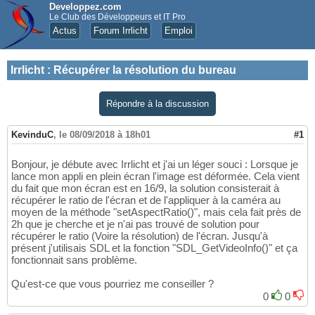
Developpez.com
Le Club des Développeurs et IT Pro
Actus
Forum Irrlicht
Emploi
Irrlicht
:
Récupérer la résolution du bureau
Répondre à la discussion
KevinduC
,
le 08/09/2018 à 18h01
#1
Bonjour, je débute avec Irrlicht et j'ai un léger souci : Lorsque je
lance mon appli en plein écran l'image est déformée. Cela vient
du fait que mon écran est en 16/9, la solution consisterait à
récupérer le ratio de l'écran et de l'appliquer à la caméra au
moyen de la méthode "setAspectRatio()", mais cela fait près de
2h que je cherche et je n'ai pas trouvé de solution pour
récupérer le ratio (Voire la résolution) de l'écran. Jusqu'à
présent j'utilisais SDL et la fonction "SDL_GetVideoInfo()" et ça
fonctionnait sans problème.
Qu'est-ce que vous pourriez me conseiller ?
0
0