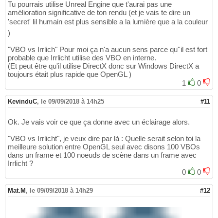
Tu pourrais utilise Unreal Engine que t'aurai pas une
amélioration significative de ton rendu (et je vais te dire un
'secret' lil humain est plus sensible a la lumière que a la couleur
)
"VBO vs Irrlich" Pour moi ça n'a aucun sens parce qu''il est fort
probable que Irrlicht utilise des VBO en interne.
(Et peut être qu'il utilise DirectX donc sur Windows DirectX a
toujours était plus rapide que OpenGL )
1
0
KevinduC
,
le 09/09/2018 à 14h25
#11
Ok. Je vais voir ce que ça donne avec un éclairage alors.
"VBO vs Irrlicht", je veux dire par là : Quelle serait selon toi la
meilleure solution entre OpenGL seul avec disons 100 VBOs
dans un frame et 100 noeuds de scène dans un frame avec
Irrlicht ?
0
0
Mat.M
,
le 09/09/2018 à 14h29
#12