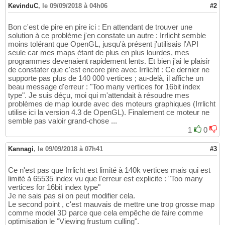
KevinduC
,
le 09/09/2018 à 04h06
#2
Bon c'est de pire en pire ici : En attendant de trouver une
solution à ce problème j'en constate un autre : Irrlicht semble
moins tolérant que OpenGL, jusqu'à présent j'utilisais l'API
seule car mes maps étant de plus en plus lourdes, mes
programmes devenaient rapidement lents. Et bien j'ai le plaisir
de constater que c'est encore pire avec Irrlicht : Ce dernier ne
supporte pas plus de 140 000 vertices ; au-delà, il affiche un
beau message d'erreur : "Too many vertices for 16bit index
type". Je suis déçu, moi qui m'attendait à résoudre mes
problèmes de map lourde avec des moteurs graphiques (Irrlicht
utilise ici la version 4.3 de OpenGL). Finalement ce moteur ne
semble pas valoir grand-chose ...
1
0
Kannagi
,
le 09/09/2018 à 07h41
#3
Ce n'est pas que Irrlicht est limité à 140k vertices mais qui est
limité à 65535 index vu que l'erreur est explicite : "Too many
vertices for 16bit index type"
Je ne sais pas si on peut modifier cela.
Le second point , c'est mauvais de mettre une trop grosse map
comme model 3D parce que cela empêche de faire comme
optimisation le "Viewing frustum culling".