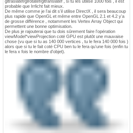
gltraslatef/glrotatef/gltranslatef , si tu les utilise 1000 fois , il est
probable que Irrlicht fait mieux.
De même comme je l'ai dit s'il utilise DirectX , il sera beaucoup
plus rapide que OpenGL et même entre OpenGL 2.1 et 4.2 y'a
de grosse différence , notamment les Vertex Array Object qui
permettent une bonne optimisation.
De plus je rajouterai que tu dois sûrement faire l'opération
viewModel*viewProjection coté GPU est plutôt une mauvaise
chose (vu que si tu as 140 000 vertices , tu le fera 140 000 fois )
alors que si tu le fait coté CPU ben tu le fera qu'une fois (enfin tu
le fera x fois le nombre d'objet).