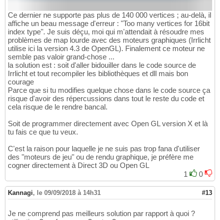
Ce dernier ne supporte pas plus de 140 000 vertices ; au-delà, il
affiche un beau message d'erreur : "Too many vertices for 16bit
index type". Je suis déçu, moi qui m'attendait à résoudre mes
problèmes de map lourde avec des moteurs graphiques (Irrlicht
utilise ici la version 4.3 de OpenGL). Finalement ce moteur ne
semble pas valoir grand-chose ...
la solution est : soit d'aller bidouiller dans le code source de
Irrlicht et tout recompiler les bibliothèques et dll mais bon
courage
Parce que si tu modifies quelque chose dans le code source ça
risque d'avoir des répercussions dans tout le reste du code et
cela risque de le rendre bancal.
Soit de programmer directement avec Open GL version X et là
tu fais ce que tu veux.
C'est la raison pour laquelle je ne suis pas trop fana d'utiliser
des "moteurs de jeu" ou de rendu graphique, je préfère me
cogner directement à Direct 3D ou Open GL
1
0
Kannagi
,
le 09/09/2018 à 14h31
#13
Je ne comprend pas meilleurs solution par rapport à quoi ?