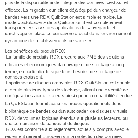
plus de la disponibilité ni de lintégrité des données  cest sûr et
efficace. La migration dun client déjà équipé dun chargeur de
bandes vers une RDX QuikStation est simple et rapide. Le
mode « autoloader » de la QuikStation 8 est complètement
transparent vis à vis des applications de sauvegarde et
darchivage en place ce qui savère crucial dans lenvironnement
dynamique des établissements de santé. »
Les bénéfices du produit RDX :
 La famille de produits RDX procure aux PME des solutions
efficaces et économiques darchivage et de stockage à long
terme, en particulier lorsque leurs besoins de stockage de
données croissent.
 Lappliance de disques amovibles RDX QuikStation est souple
et émule plusieurs types de stockage, offrant une diversité de
configurations aux utilisateurs ainsi quune compatibilité étendue.
La QuikStation fournit aussi les modes opérationnels dune
bibliothèque de bandes ou dun autoloader, de disques virtuels
RDX, de volumes logiques étendus sur plusieurs lecteurs, ou
une combinaison de bandes et de disques.
 RDX est conforme aux règlements actuels y compris avec le
règlement général Européen sur la protection des données