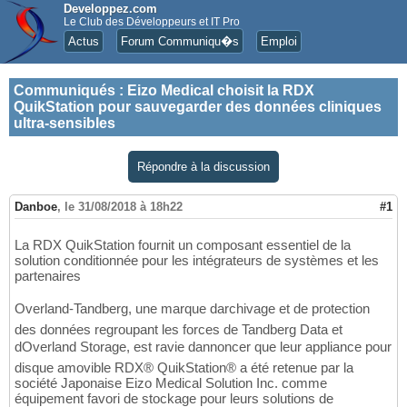
Developpez.com
Le Club des Développeurs et IT Pro
Actus
Forum Communiqu�s
Emploi
Communiqués
:
Eizo Medical choisit la RDX
QuikStation pour sauvegarder des données cliniques
ultra-sensibles
Répondre à la discussion
Danboe
,
le 31/08/2018 à 18h22
#1
La RDX QuikStation fournit un composant essentiel de la
solution conditionnée pour les intégrateurs de systèmes et les
partenaires
Overland-Tandberg, une marque darchivage et de protection
des données regroupant les forces de Tandberg Data et
dOverland Storage, est ravie dannoncer que leur appliance pour
disque amovible RDX® QuikStation® a été retenue par la
société Japonaise Eizo Medical Solution Inc. comme
équipement favori de stockage pour leurs solutions de