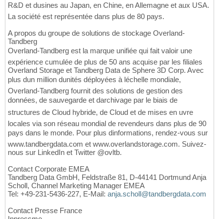
R&D et dusines au Japan, en Chine, en Allemagne et aux USA.
La société est représentée dans plus de 80 pays.
A propos du groupe de solutions de stockage Overland-
Tandberg
Overland-Tandberg est la marque unifiée qui fait valoir une
expérience cumulée de plus de 50 ans acquise par les filiales
Overland Storage et Tandberg Data de Sphere 3D Corp. Avec
plus dun million dunités déployées à léchelle mondiale,
Overland-Tandberg fournit des solutions de gestion des
données, de sauvegarde et darchivage par le biais de
structures de Cloud hybride, de Cloud et de mises en uvre
locales via son réseau mondial de revendeurs dans plus de 90
pays dans le monde. Pour plus dinformations, rendez-vous sur
www.tandbergdata.com et www.overlandstorage.com. Suivez-
nous sur LinkedIn et Twitter @ovltb.
Contact Corporate EMEA
Tandberg Data GmbH, Feldstraße 81, D-44141 Dortmund Anja
Scholl, Channel Marketing Manager EMEA
Tel: +49-231-5436-227, E-Mail:
anja.scholl@tandbergdata.com
Contact Presse France
Inpressme