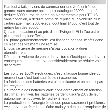
Pas tout à fait, je viens de commander une Zoé, entrée de
gamme sans aucune option, prix catalogue 23000 euros, à
déduire 6000 euros de prime gouvernementale pour TOUS
sans condition, à déduire prime de reprise d'un véhicule d'un
certain âge, maxi 2500 euros, cout final 14500, c'est tout de
même loin des 20000.
Ça la met quasiment au prix d'une Twingo !!! Et la Zoé est bien
plus grande qu'une Twingo...
La "prime gouvernementale" est financée par nos impôts donc
ce n'est pas vraiment une remise.
Et puis ce genre de mesure n'a pas vocation à durer
éternellement.
Dès que le volume de vente des voitures électriques va devenir
conséquent, cette prime va considérablement se réduire voir
disparaître.
Les voitures 100% électriques, c'est la fausse bonne idée du
moment car c'est tout sauf écolo ni économe.
La fabrication des batteries est ultra polluante et on ne sait pas
les recycler.
L'autonomie des batteries varie considérablement en fonction
du climat (en hiver, les batteries perdent jusqu'à 20% de leur
autonomie rien qu'avec le froid extérieur)
La production de l'énergie électrique pose sacrément problème.
==> on veut arrêter le nucléaire mais y a rien pour remplacer (le