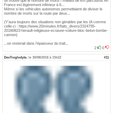
on trouve que le nombre de morts / milliard de km parcourus en
France est légèrement inférieur à 6...
Même si les véhicules autonomes permettaient de diviser le
nombre de morts sur la route par deux...
(Y'aura toujours des situations non gérables par les IA comme
celle-ci : https://www.20minutes.fr/faits_divers/2324795-
20180823-herault-religieuse-ecrasee-voiture-bloc-beton-tombe-
camion)
...on resterait dans l'épaisseur du trait...
2
0
DevTroglodyte
,
le 30/08/2018 à 15h22
#11