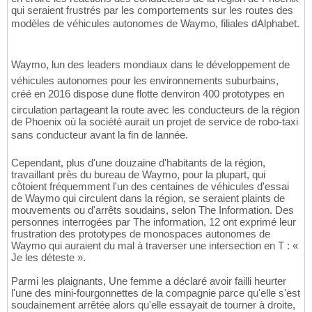
qui seraient frustrés par les comportements sur les routes des
modèles de véhicules autonomes de Waymo, filiales dAlphabet.
Waymo, lun des leaders mondiaux dans le développement de
véhicules autonomes pour les environnements suburbains,
créé en 2016 dispose dune flotte denviron 400 prototypes en
circulation partageant la route avec les conducteurs de la région
de Phoenix où la société aurait un projet de service de robo-taxi
sans conducteur avant la fin de lannée.
Cependant, plus d'une douzaine d'habitants de la région,
travaillant près du bureau de Waymo, pour la plupart, qui
côtoient fréquemment l'un des centaines de véhicules d'essai
de Waymo qui circulent dans la région, se seraient plaints de
mouvements ou d'arrêts soudains, selon The Information. Des
personnes interrogées par The information, 12 ont exprimé leur
frustration des prototypes de monospaces autonomes de
Waymo qui auraient du mal à traverser une intersection en T : «
Je les déteste ».
Parmi les plaignants, Une femme a déclaré avoir failli heurter
l'une des mini-fourgonnettes de la compagnie parce qu'elle s'est
soudainement arrêtée alors qu'elle essayait de tourner à droite,