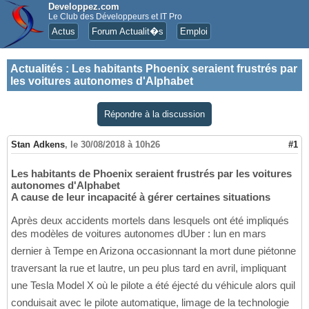
Developpez.com
Le Club des Développeurs et IT Pro
Actus
Forum Actualit�s
Emploi
Actualités
:
Les habitants Phoenix seraient frustrés par
les voitures autonomes d'Alphabet
Répondre à la discussion
Stan Adkens
,
le 30/08/2018 à 10h26
#1
Les habitants de Phoenix seraient frustrés par les voitures
autonomes d'Alphabet
A cause de leur incapacité à gérer certaines situations
Après deux accidents mortels dans lesquels ont été impliqués
des modèles de voitures autonomes dUber : lun en mars
dernier à Tempe en Arizona occasionnant la mort dune piétonne
traversant la rue et lautre, un peu plus tard en avril, impliquant
une Tesla Model X où le pilote a été éjecté du véhicule alors quil
conduisait avec le pilote automatique, limage de la technologie