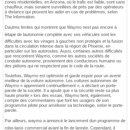
zones résidentielles, en Arizona, où le trafic est faible, sont sans
chauffeur, mais seraient surveillées de près par des opérateurs
à distance qui peuvent les aider en cas de problèmes, selon
The Information.
Dautres limites qui montrent que Waymo nest pas encore à
létape de lautonomie complète avec ses véhicules sont les
difficultés avec les virages à gauches non protégés et la fusion
dans la circulation intense dans la région de Phoenix, en
particulier sur les autoroutes. Aussi, certaines autres difficultés
que rencontrent Waymo, comme les autres sociétés de
conduite autonome, proviennent des conducteurs humains ou
des piétons qui ne respectent pas le code de la route.
Toutefois, Waymo est optimiste et garde espoir pour un avenir
meilleur de la voiture autonome. Les voitures autonomes de
Waymo « apprennent continuellement », a déclaré un porte-
parole de la société. Il a ajouté que « la sécurité reste sa plus
haute priorité » lors des essais. Waymo tient, également,
compte des commentaires que font les usagers de son
programme pilote pour améliorer sa technologie, selon le porte-
parole.
Par ailleurs, waymo a annoncé le lancement dun programme de
robo-taxis commercial avant la fin de lannée. Cependant, il