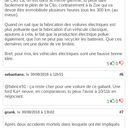
de Clio. Là, on est dans la même gamme, tu peux faire
facilement le plein de ta Clio, contrairement à la Zoe qui va
devoir être immobilisée plusieurs heures tous les 300 km (au
mieux).
Quand on sait que la fabrication des voitures électriques est
plus polluante que la fabrication d'un véhicule classique,
ajoutons à cela, le fait que la production électrique pollue
également, que l'on ne peut pas recycler les batteries. Que ces
dernières ont une durée de vie limitée.
Bref, pour moi, les véhicules électriques sont une fausse bonne
idée.
5
0
sebastiano
,
le 30/08/2018 à 12h51
#6
@fabrice91 : ça reste cher pour une voiture de ce gabarit. Une
ford Ka+ neuve, en comparaison, tu peux l'avoir à 10/11k en
négociant.
1
0
grunk
,
le 30/08/2018 à 13h02
#7
Après deux accidents mortels dans lesquels ont été impliqués