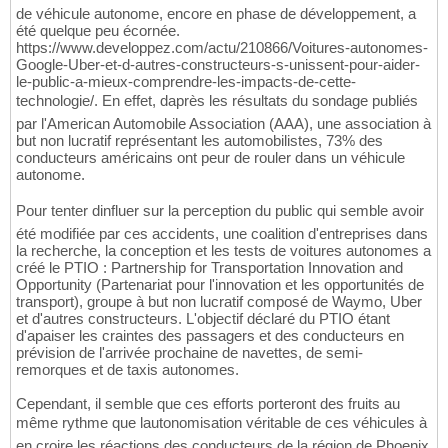
de véhicule autonome, encore en phase de développement, a
été quelque peu écornée.
https://www.developpez.com/actu/210866/Voitures-autonomes-
Google-Uber-et-d-autres-constructeurs-s-unissent-pour-aider-
le-public-a-mieux-comprendre-les-impacts-de-cette-
technologie/. En effet, daprès les résultats du sondage publiés
par l'American Automobile Association (AAA), une association à
but non lucratif représentant les automobilistes, 73% des
conducteurs américains ont peur de rouler dans un véhicule
autonome.
Pour tenter dinfluer sur la perception du public qui semble avoir
été modifiée par ces accidents, une coalition d'entreprises dans
la recherche, la conception et les tests de voitures autonomes a
créé le PTIO : Partnership for Transportation Innovation and
Opportunity (Partenariat pour l'innovation et les opportunités de
transport), groupe à but non lucratif composé de Waymo, Uber
et d'autres constructeurs. L'objectif déclaré du PTIO étant
d'apaiser les craintes des passagers et des conducteurs en
prévision de l'arrivée prochaine de navettes, de semi-
remorques et de taxis autonomes.
Cependant, il semble que ces efforts porteront des fruits au
même rythme que lautonomisation véritable de ces véhicules à
en croire les réactions des conducteurs de la région de Phoenix