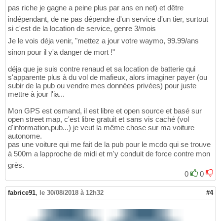
pas riche je gagne a peine plus par ans en net) et dêtre
indépendant, de ne pas dépendre d'un service d'un tier, surtout
si c'est de la location de service, genre 3/mois
Je le vois déja venir, "mettez a jour votre waymo, 99.99/ans
sinon pour il y'a danger de mort !"
déja que je suis contre renaud et sa location de batterie qui
s'apparente plus à du vol de mafieux, alors imaginer payer (ou
subir de la pub ou vendre mes données privées) pour juste
mettre à jour l'ia...
Mon GPS est osmand, il est libre et open source et basé sur
open street map, c'est libre gratuit et sans vis caché (vol
d'information,pub...) je veut la même chose sur ma voiture
autonome.
pas une voiture qui me fait de la pub pour le mcdo qui se trouve
à 500m a lapproche de midi et m'y conduit de force contre mon
grès.
0
0
fabrice91
,
le 30/08/2018 à 12h32
#4