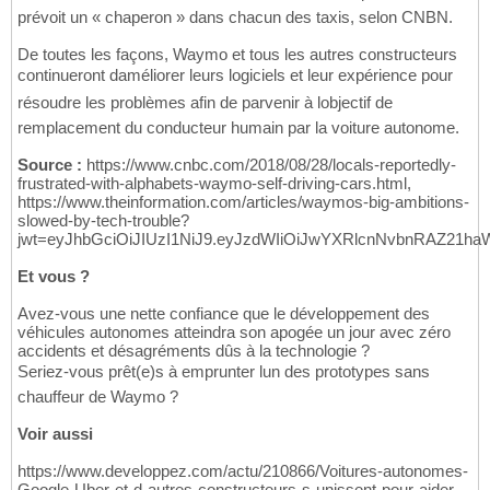
prévoit un « chaperon » dans chacun des taxis, selon CNBN.
De toutes les façons, Waymo et tous les autres constructeurs
continueront daméliorer leurs logiciels et leur expérience pour
résoudre les problèmes afin de parvenir à lobjectif de
remplacement du conducteur humain par la voiture autonome.
Source :
https://www.cnbc.com/2018/08/28/locals-reportedly-
frustrated-with-alphabets-waymo-self-driving-cars.html,
https://www.theinformation.com/articles/waymos-big-ambitions-
slowed-by-tech-trouble?
jwt=eyJhbGciOiJIUzI1NiJ9.eyJzdWIiOiJwYXRlcnNvbnRAZ21h
Et vous ?
Avez-vous une nette confiance que le développement des
véhicules autonomes atteindra son apogée un jour avec zéro
accidents et désagréments dûs à la technologie ?
Seriez-vous prêt(e)s à emprunter lun des prototypes sans
chauffeur de Waymo ?
Voir aussi
https://www.developpez.com/actu/210866/Voitures-autonomes-
Google-Uber-et-d-autres-constructeurs-s-unissent-pour-aider-