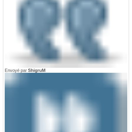
Envoyé par
ShigruM