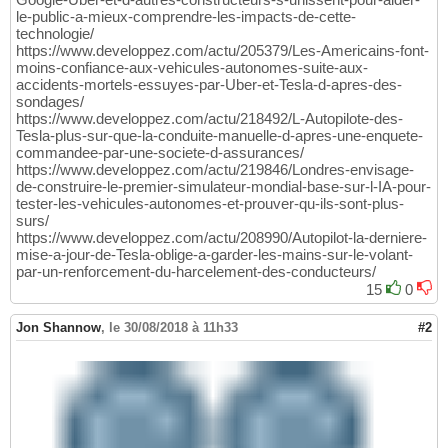
le-public-a-mieux-comprendre-les-impacts-de-cette-
technologie/
https://www.developpez.com/actu/205379/Les-Americains-font-
moins-confiance-aux-vehicules-autonomes-suite-aux-
accidents-mortels-essuyes-par-Uber-et-Tesla-d-apres-des-
sondages/
https://www.developpez.com/actu/218492/L-Autopilote-des-
Tesla-plus-sur-que-la-conduite-manuelle-d-apres-une-enquete-
commandee-par-une-societe-d-assurances/
https://www.developpez.com/actu/219846/Londres-envisage-
de-construire-le-premier-simulateur-mondial-base-sur-l-IA-pour-
tester-les-vehicules-autonomes-et-prouver-qu-ils-sont-plus-
surs/
https://www.developpez.com/actu/208990/Autopilot-la-derniere-
mise-a-jour-de-Tesla-oblige-a-garder-les-mains-sur-le-volant-
par-un-renforcement-du-harcelement-des-conducteurs/
15
0
Jon Shannow
,
le 30/08/2018 à 11h33
#2