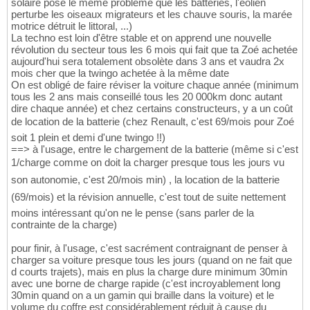
solaire pose le même problème que les batteries, l'éolien
perturbe les oiseaux migrateurs et les chauve souris, la marée
motrice détruit le littoral, ...)
La techno est loin d'être stable et on apprend une nouvelle
révolution du secteur tous les 6 mois qui fait que ta Zoé achetée
aujourd'hui sera totalement obsolète dans 3 ans et vaudra 2x
mois cher que la twingo achetée à la même date
On est obligé de faire réviser la voiture chaque année (minimum
tous les 2 ans mais conseillé tous les 20 000km donc autant
dire chaque année) et chez certains constructeurs, y a un coût
de location de la batterie (chez Renault, c'est 69/mois pour Zoé
soit 1 plein et demi d'une twingo !!)
==> à l'usage, entre le chargement de la batterie (même si c'est
1/charge comme on doit la charger presque tous les jours vu
son autonomie, c'est 20/mois min) , la location de la batterie
(69/mois) et la révision annuelle, c'est tout de suite nettement
moins intéressant qu'on ne le pense (sans parler de la
contrainte de la charge)
pour finir, à l'usage, c'est sacrément contraignant de penser à
charger sa voiture presque tous les jours (quand on ne fait que
d courts trajets), mais en plus la charge dure minimum 30min
avec une borne de charge rapide (c'est incroyablement long
30min quand on a un gamin qui braille dans la voiture) et le
volume du coffre est considérablement réduit à cause du