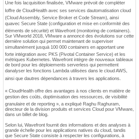
Une fois lacquisition finalisée, VMware prévoit de compléter
loffre de CloudHealth avec ses services dautomatisation cloud
(Cloud Assembly, Service Broker et Code Stream), ainsi
quavec Secure State (configuration et mise en conformité des
éléments de sécurité) et Wavefront (monitoring de containers).
Sur VMworld 2018, VMware a annoncé des évolutions sur cette
dernière solution qui permet maintenant de superviser
simultanément jusquà 100 000 containers en apportant une
forte intégration avec PKS (Pivotal Container Service) et les
métriques Kubernetes. Wavefront intègre de nouveaux tableaux
de bord pour les déploiements serverless qui permettent
danalyser les fonctions Lambda utilisées dans le cloud AWS,
ainsi que dautres dépendances à travers les applications.
« CloudHealth offre des avantages à nos clients en matière de
gestion des coûts, doptimisation des ressources, de visibilité
granulaire et de reporting », a expliqué Raghu Raghuram,
directeur de la division produits et services Cloud pour VMware,
dans un billet de blog.
Selon lui, Wavefront fournit des informations et des analyses à
grande échelle pour les applications natives du cloud, tandis
que Secure State consiste à respecter les configurations, à