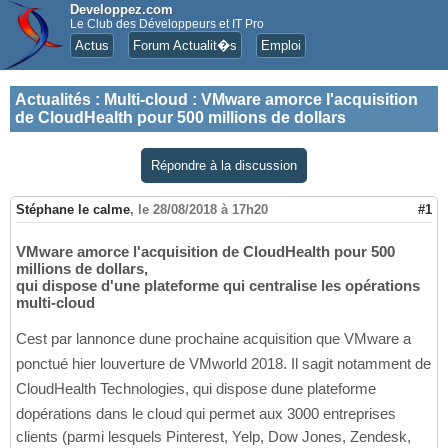
Developpez.com
Le Club des Développeurs et IT Pro
Actus
Forum Actualit�s
Emploi
Actualités
:
Multi-cloud : VMware amorce l'acquisition
de CloudHealth pour 500 millions de dollars
Répondre à la discussion
Stéphane le calme
,
le 28/08/2018 à 17h20
#1
VMware amorce l'acquisition de CloudHealth pour 500
millions de dollars,
qui dispose d'une plateforme qui centralise les opérations
multi-cloud
Cest par lannonce dune prochaine acquisition que VMware a
ponctué hier louverture de VMworld 2018. Il sagit notamment de
CloudHealth Technologies, qui dispose dune plateforme
dopérations dans le cloud qui permet aux 3000 entreprises
clients (parmi lesquels Pinterest, Yelp, Dow Jones, Zendesk,