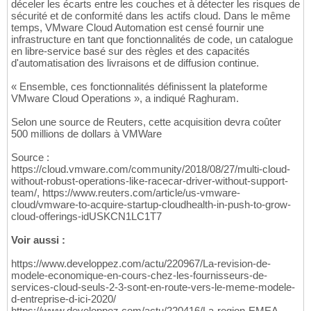
déceler les écarts entre les couches et à détecter les risques de
sécurité et de conformité dans les actifs cloud. Dans le même
temps, VMware Cloud Automation est censé fournir une
infrastructure en tant que fonctionnalités de code, un catalogue
en libre-service basé sur des règles et des capacités
d'automatisation des livraisons et de diffusion continue.
« Ensemble, ces fonctionnalités définissent la plateforme
VMware Cloud Operations », a indiqué Raghuram.
Selon une source de Reuters, cette acquisition devra coûter
500 millions de dollars à VMWare
Source :
https://cloud.vmware.com/community/2018/08/27/multi-cloud-
without-robust-operations-like-racecar-driver-without-support-
team/, https://www.reuters.com/article/us-vmware-
cloud/vmware-to-acquire-startup-cloudhealth-in-push-to-grow-
cloud-offerings-idUSKCN1LC1T7
Voir aussi :
https://www.developpez.com/actu/220967/La-revision-de-
modele-economique-en-cours-chez-les-fournisseurs-de-
services-cloud-seuls-2-3-sont-en-route-vers-le-meme-modele-
d-entreprise-d-ici-2020/
https://www.developpez.com/actu/220416/La-region-EMEA-