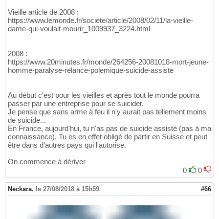
Vieille article de 2008 :
https://www.lemonde.fr/societe/article/2008/02/11/la-vieille-
dame-qui-voulait-mourir_1009937_3224.html
2008 :
https://www.20minutes.fr/monde/264256-20081018-mort-jeune-
homme-paralyse-relance-polemique-suicide-assiste
Au début c'est pour les vieilles et après tout le monde pourra
passer par une entreprise pour se suicider.
Je pense que sans arme à feu il n'y aurait pas tellement moins
de suicide...
En France, aujourd'hui, tu n'as pas de suicide assisté (pas à ma
connaissance). Tu es en effet obligé de partir en Suisse et peut
être dans d'autres pays qui l'autorise.
On commence à dériver
0
0
Neckara
,
le 27/08/2018 à 15h59
#66