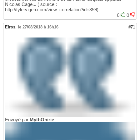
Nicolas Cage... ( source :
http://tylervigen.com/view_correlation?id=359)
6
0
Elros
,
le 27/08/2018 à 16h16
#71
Envoyé par
MythOnirie