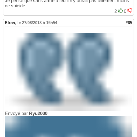
Je pense que sans arme à feu il n'y aurait pas tellement moins
de suicide...
2
0
Elros
,
le 27/08/2018 à 15h54
#65
Envoyé par
Ryu2000