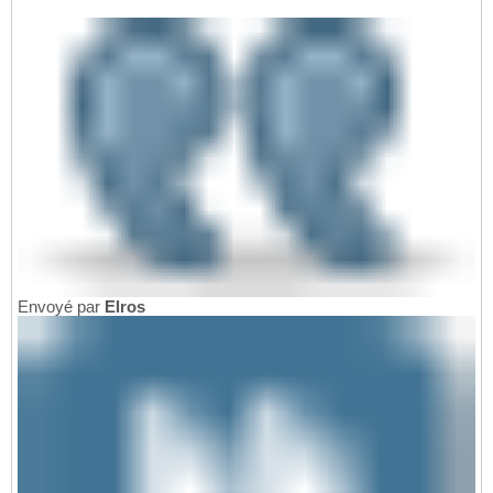
Envoyé par
Elros