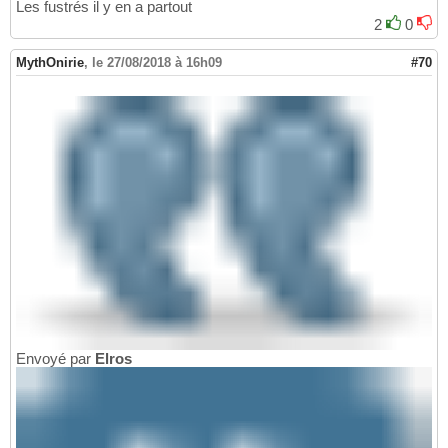
Les fustrés il y en a partout
2
0
MythOnirie
,
le 27/08/2018 à 16h09
#70
Envoyé par
Elros