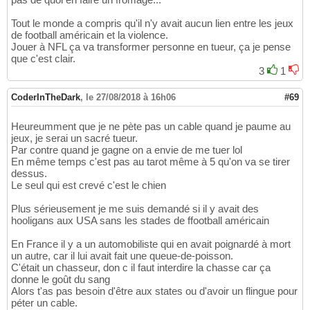
Tout le monde a compris qu'il n'y avait aucun lien entre les jeux
de football américain et la violence.
Jouer à NFL ça va transformer personne en tueur, ça je pense
que c'est clair.
3
1
CoderInTheDark
,
le 27/08/2018 à 16h06
#69
Heureumment que je ne pète pas un cable quand je paume au
jeux, je serai un sacré tueur.
Par contre quand je gagne on a envie de me tuer lol
En même temps c'est pas au tarot même à 5 qu'on va se tirer
dessus.
Le seul qui est crevé c'est le chien
Plus sérieusement je me suis demandé si il y avait des
hooligans aux USA sans les stades de ffootball américain
En France il y a un automobiliste qui en avait poignardé à mort
un autre, car il lui avait fait une queue-de-poisson.
C'était un chasseur, don c il faut interdire la chasse car ça
donne le goût du sang
Alors t'as pas besoin d'être aux states ou d'avoir un flingue pour
péter un cable.