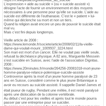
L'expression « aide au suicide » (ou « suicide assisté »)
désigne l'acte de fournir un environnement et des moyens
nécessaires à une personne pour qu'elle se suicide. L'aide au
suicide est différente de l'euthanasie. C'est le « patient » lui-
même qui déclenche sa mort et non un tiers.
Quand la religion avait encore un peu de pouvoir le suicide était
mal vu.
Mais c'est fini depuis longtemps.
Vieille article de 2008 :
https://www.lemonde.fr/societe/article/2008/02/11/la-vieille-
dame-qui-voulait-mourir_1009937_3224.html
Son mari est mort d'un cancer. Elle ne voulait pas vieillir seule,
refusait la déchéance physique. A 82 ans, Marguerite Messein
s'est suicidée en Suisse, avec l'aide de l'association Dignitas.
2008 :
https://www.20minutes.fr/monde/264256-20081018-mort-jeune-
homme-paralyse-relance-polemique-suicide-assiste
Controverse après la mort d'un jeune homme paralysé de 23
ans en Suisse, considéré comme le plus jeune Britannique a
avoir eu recours au suicide assisté. Il sappelle Daniel James et
était joueur de rugby. Pendant une mêlée, il est resté paralysé
après une dislocation de la colonne vertébrale.
Au début c'est pour les vieilles et après tout le monde pourra
passer par une entreprise pour se suicider.