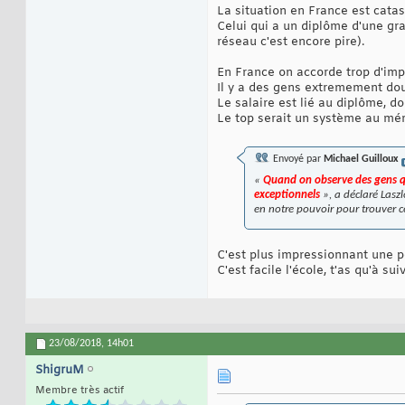
La situation en France est catas
Celui qui a un diplôme d'une gra
réseau c'est encore pire).
En France on accorde trop d'im
Il y a des gens extremement dou
Le salaire est lié au diplôme, don
Le top serait un système au mér
Envoyé par
Michael Guilloux
«
Quand on observe des gens qu
exceptionnels
», a déclaré Laszl
en notre pouvoir pour trouver ce
C'est plus impressionnant une p
C'est facile l'école, t'as qu'à su
23/08/2018,
14h01
ShigruM
Membre très actif