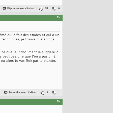
Répondre avec citation
18
0
#5
lômé qui a fait des études et qui a un
techniques, je trouve que soit ça
en ce que leur document le suggère ?
 veut pas dire que t'en a pas chié,
u alors tu vas finir par te planter.
Répondre avec citation
9
1
#6