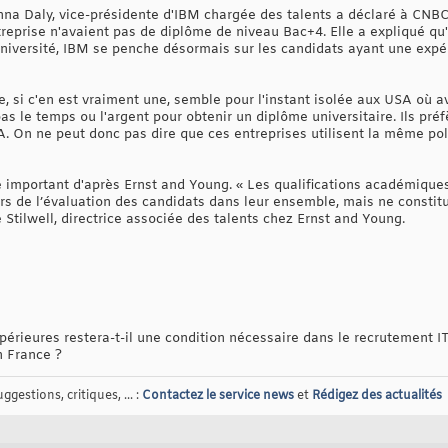
na Daly, vice-présidente d'IBM chargée des talents a déclaré à CNB
eprise n'avaient pas de diplôme de niveau Bac+4. Elle a expliqué qu
'université, IBM se penche désormais sur les candidats ayant une exp
ce, si c'en est vraiment une, semble pour l'instant isolée aux USA où av
 le temps ou l'argent pour obtenir un diplôme universitaire. Ils préf
SA. On ne peut donc pas dire que ces entreprises utilisent la même p
re important d'après Ernst and Young. « Les qualifications académique
ors de l’évaluation des candidats dans leur ensemble, mais ne constit
Stilwell, directrice associée des talents chez Ernst and Young.
érieures restera-t-il une condition nécessaire dans le recrutement IT
n France ?
gestions, critiques, ... :
Contactez le service news
et
Rédigez des actualités