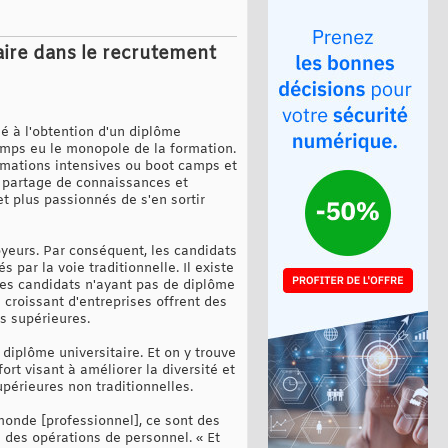
aire dans le recrutement
né à l'obtention d'un diplôme
emps eu le monopole de la formation.
rmations intensives ou boot camps et
e partage de connaissances et
t plus passionnés de s'en sortir
oyeurs. Par conséquent, les candidats
 par la voie traditionnelle. Il existe
les candidats n'ayant pas de diplôme
 croissant d'entreprises offrent des
s supérieures.
diplôme universitaire. Et on y trouve
rt visant à améliorer la diversité et
périeures non traditionnelles.
monde [professionnel], ce sont des
 des opérations de personnel. « Et