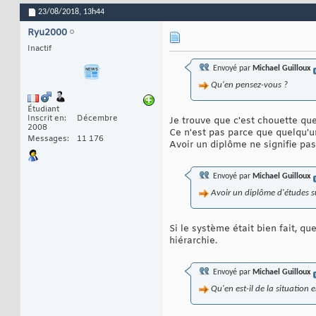
23/08/2018,
13h44
Ryu2000
Inactif
Envoyé par
Michael Guilloux
Qu'en pensez-vous ?
Étudiant
Inscrit en
Décembre
Je trouve que c'est chouette qu
2008
Ce n'est pas parce que quelqu'un
Messages
11 176
Avoir un diplôme ne signifie pas
Envoyé par
Michael Guilloux
Avoir un diplôme d'études sup
Si le système était bien fait, q
hiérarchie.
Envoyé par
Michael Guilloux
Qu'en est-il de la situation 