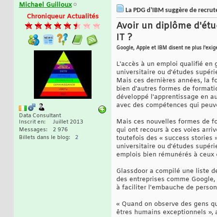
Michael Guilloux
La PDG d'IBM suggère de recrute
Chroniqueur Actualités
Avoir un diplôme d'étu
IT ?
Google, Apple et IBM disent ne plus l'exig
L'accès à un emploi qualifié en 
universitaire ou d'études supér
Mais ces dernières années, la f
bien d'autres formes de formati
développé l'apprentissage en aut
avec des compétences qui peuve
Data Consultant
Mais ces nouvelles formes de fo
Inscrit en
Juillet 2013
qui ont recours à ces voies arriv
Messages
2 976
Billets dans le blog
2
toutefois des « success stories
universitaire ou d'études supéri
emplois bien rémunérés à ceux q
Glassdoor a compilé une liste de
des entreprises comme Google, Ap
à faciliter l'embauche de perso
« Quand on observe des gens qui
êtres humains exceptionnels », 