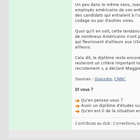
Un peu dans le même sens, Joan
employés américains de son entr
des candidats qui entraient à l
codage ou par d'autres voies.
Quoi qu'il en soit, cette tendan
de nombreux Américains n'ont pas
qui fleurissent d'ailleurs aux U
ailleurs.
Cela dit, le diplôme reste enco
resteront un critère important l
recrutement », a déclaré Maggie 
Sources :
Glassdor
,
CNBC
Et vous ?
Qu'en pensez-vous ?
Avoir un diplôme d'études sup
Qu'en est-il de la situation e
Contribuez au club : Corrections, sug