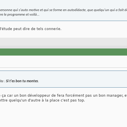
ersonne qui s'auto motive et qui se forme en autodidacte, que quelqu'un qui a fait d
ivre le programme et voilà...
d'étude peut dire de tels connerie.
ite :
Si t'es bon tu montes
.
e ça car un bon développeur de fera forcément pas un bon manager, e
ttre quelqu'un d'autre à la place c'est pas top.