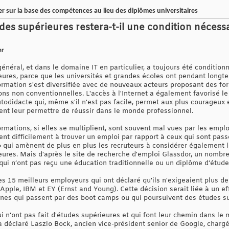
r sur la base des compétences au lieu des diplômes universitaires
des supérieures restera-t-il une condition nécess
er
général, et dans le domaine IT en particulier, a toujours été condition
ieures, parce que les universités et grandes écoles ont pendant longt
ormation s'est diversifiée avec de nouveaux acteurs proposant des fo
ons non conventionnelles. L'accès à l'Internet a également favorisé l
odidacte qui, même s'il n'est pas facile, permet aux plus courageux e
nt leur permettre de réussir dans le monde professionnel.
rmations, si elles se multiplient, sont souvent mal vues par les empl
ent difficilement à trouver un emploi par rapport à ceux qui sont passés
 » qui amènent de plus en plus les recruteurs à considérer également 
eures. Mais d'après le site de recherche d'emploi Glassdor, un nombre
ui n’ont pas reçu une éducation traditionnelle ou un diplôme d’étude
s 15 meilleurs employeurs qui ont déclaré qu'ils n'exigeaient plus de 
ple, IBM et EY (Ernst and Young). Cette décision serait liée à un effo
nnes qui passent par des boot camps ou qui poursuivent des études su
 n'ont pas fait d'études supérieures et qui font leur chemin dans le 
a déclaré Laszlo Bock, ancien vice-président senior de Google, chargé