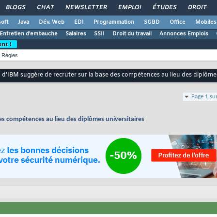
BLOGS
CHAT
NEWSLETTER
EMPLOI
ÉTUDES
DROIT
oft
Java
Dév. Web
EDI
Programmation
SGBD
Office
Mobiles
Entretien d'embauche
Salaires
SSII
Droit du travail
Annonces Emplois
ent !
Règles
 d'IBM suggère de recruter sur la base des compétences au lieu des diplômes
Page 1 su
es compétences au lieu des diplômes universitaires