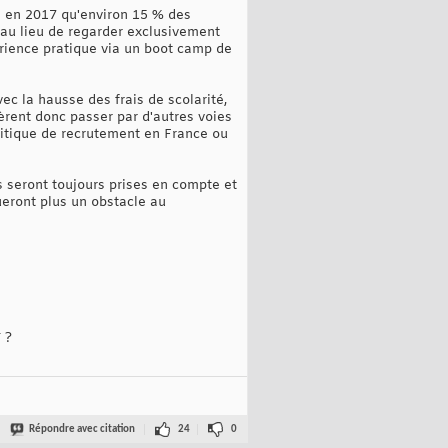
C en 2017 qu'environ 15 % des
'au lieu de regarder exclusivement
érience pratique via un boot camp de
ec la hausse des frais de scolarité,
èrent donc passer par d'autres voies
olitique de recrutement en France ou
s seront toujours prises en compte et
ueront plus un obstacle au
 ?
Répondre avec citation
24
0