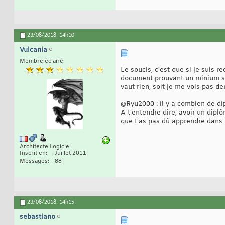
23/08/2018,
14h10
Vulcania
Membre éclairé
Le soucis, c'est que si je suis 
document prouvant un minium son
vaut rien, soit je me vois pas d
@Ryu2000 : il y a combien de di
A t'entendre dire, avoir un dipl
que t'as pas dû apprendre dans to
Architecte Logiciel
Inscrit en
Juillet 2011
Messages
88
23/08/2018,
14h15
sebastiano