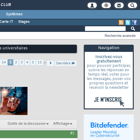
CLUB
Systèmes
Carte IT
Stages
Recherche avancée
Navigation
 universitaires
Inscrivez-vous
gratuitement
...
r 14
1
2
3
4
5
11
Dernière
pour pouvoir participer,
suivre les réponses en
temps réel, voter pour
les messages, poser vos
propres questions et
recevoir la newsletter
Outils de la discussion
Affichage
#1