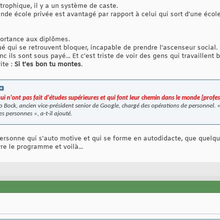
trophique, il y a un système de caste.
nde école privée est avantagé par rapport à celui qui sort d'une école 
portance aux diplômes.
é qui se retrouvent bloquer, incapable de prendre l'ascenseur social.
c ils sont sous payé... Et c'est triste de voir des gens qui travaillent b
ite :
Si t'es bon tu montes
.
i n'ont pas fait d'études supérieures et qui font leur chemin dans le monde [profes
o Bock, ancien vice-président senior de Google, chargé des opérations de personnel. «
s personnes », a-t-il ajouté.
ersonne qui s'auto motive et qui se forme en autodidacte, que quelqu'
ivre le programme et voilà...