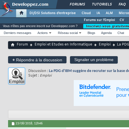
FORUMS
TUTORIELS
FAQ
DI/DSI Solutions d'entreprise
Cloud
IA
ALM
Micros
Forums sur l'Emploi
CV
Vous n'êtes pas encore inscrit sur Developpez.com ?
Inscrivez-vous gratuitem
Derniers messages
Actions
Réseau social
Blogs
Agenda
Chat
Forum
Emploi et Etudes en Informatique
Emploi
La PDG
+
Signaler un problème
Répondre à la discussion
Discussion :
La PDG d'IBM suggère de recruter sur la base d
Sujet :
Emploi
23/08/2018,
12h46