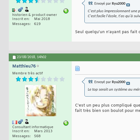
Envoyé par
Ryu2000
C'est plus impressionnant une p
historien & product owner
C'est facile l'école, t'as qu'à su
Inscrit en
Mai 2018
Messages
619
Seul quelqu'un n'ayant pas fait 
23/08/2018,
14h02
Matthieu76
Membre très actif
Envoyé par
Ryu2000
Le top serait un système au mér
C'est un peu plus compliqué qu
fait très bien son boulot pour me
Consultant informatique
Inscrit en
Mars 2013
Messages
568