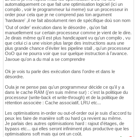
automatiquement ce que fait une optimisation logiciel (ici un
compilo , voir le programmeur lui meme) sur un processeur in
order pour cela que je ne comprend pas ton argument
'hardware' ,il ne fait absolument rien de spécifique doù son nom
'Out of order' exécution dans le désordre , qu'on fait
manuellement sur certain processeur comme je vient de le dire.
Je dirais même qu'il est plus handicapant vu qu'un compilo , vu
que celui ci a une vision plus large des instructions aura une
plus grande chance d'éviter les pipeline stall , qu'un processeur
OoO qui ne pourra voir que sur quelque instruction à l'avance.
Javoue qu'on a du mal a se comprendre
Ok je vois tu parle des exécution dans l'ordre et dans le
désordre.
Oula je ne pense pas qu'un programmeur décide ce qu'il y a
dans le cache RAM (j'en suis même sur) : c'est la politique du
processeur (write-back et write-through) et de la politique de
rétention associée : Cache associatif, LRU etc...
Les optimisations in-order ou out-of-order oui je suis d'accord tu
peux les faire de manière soft ou hard ça revient au même.
Je parlais des autres optimisations hard : rajout d'étages, de
bypass etc... qui elles seront infiniment plus productive que les
optimisations soft mais qui ont un coût.