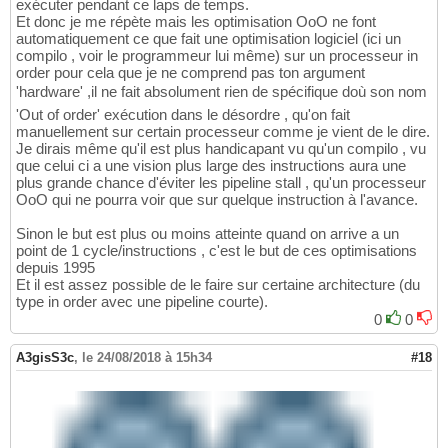
exécuter pendant ce laps de temps.
Et donc je me répète mais les optimisation OoO ne font
automatiquement ce que fait une optimisation logiciel (ici un
compilo , voir le programmeur lui même) sur un processeur in
order pour cela que je ne comprend pas ton argument
'hardware' ,il ne fait absolument rien de spécifique doù son nom
'Out of order' exécution dans le désordre , qu'on fait
manuellement sur certain processeur comme je vient de le dire.
Je dirais même qu'il est plus handicapant vu qu'un compilo , vu
que celui ci a une vision plus large des instructions aura une
plus grande chance d'éviter les pipeline stall , qu'un processeur
OoO qui ne pourra voir que sur quelque instruction à l'avance.
Sinon le but est plus ou moins atteinte quand on arrive a un
point de 1 cycle/instructions , c'est le but de ces optimisations
depuis 1995
Et il est assez possible de le faire sur certaine architecture (du
type in order avec une pipeline courte).
0
0
A3gisS3c
,
le 24/08/2018 à 15h34
#18