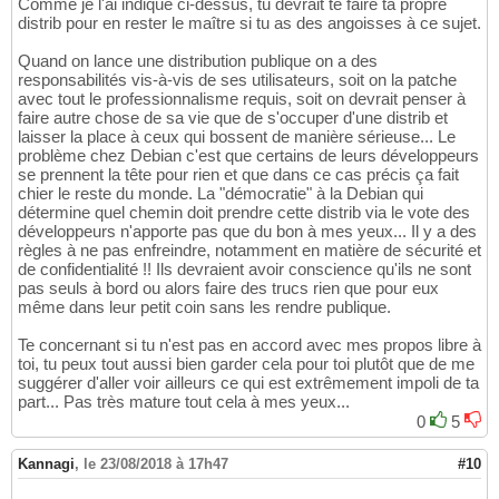
Comme je l'ai indiqué ci-dessus, tu devrait te faire ta propre
distrib pour en rester le maître si tu as des angoisses à ce sujet.
Quand on lance une distribution publique on a des
responsabilités vis-à-vis de ses utilisateurs, soit on la patche
avec tout le professionnalisme requis, soit on devrait penser à
faire autre chose de sa vie que de s'occuper d'une distrib et
laisser la place à ceux qui bossent de manière sérieuse... Le
problème chez Debian c'est que certains de leurs développeurs
se prennent la tête pour rien et que dans ce cas précis ça fait
chier le reste du monde. La "démocratie" à la Debian qui
détermine quel chemin doit prendre cette distrib via le vote des
développeurs n'apporte pas que du bon à mes yeux... Il y a des
règles à ne pas enfreindre, notamment en matière de sécurité et
de confidentialité !! Ils devraient avoir conscience qu'ils ne sont
pas seuls à bord ou alors faire des trucs rien que pour eux
même dans leur petit coin sans les rendre publique.
Te concernant si tu n'est pas en accord avec mes propos libre à
toi, tu peux tout aussi bien garder cela pour toi plutôt que de me
suggérer d'aller voir ailleurs ce qui est extrêmement impoli de ta
part... Pas très mature tout cela à mes yeux...
0
5
Kannagi
,
le 23/08/2018 à 17h47
#10