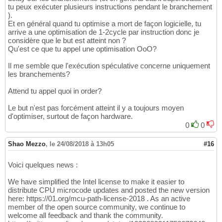
tu peux exécuter plusieurs instructions pendant le branchement
).
Et en général quand tu optimise a mort de façon logicielle, tu
arrive a une optimisation de 1-2cycle par instruction donc je
considère que le but est atteint non ?
Qu'est ce que tu appel une optimisation OoO?
Il me semble que l'exécution spéculative concerne uniquement
les branchements?
Attend tu appel quoi in order?
Le but n'est pas forcément atteint il y a toujours moyen
d'optimiser, surtout de façon hardware.
0
0
Shao Mezzo
,
le 24/08/2018 à 13h05
#16
Voici quelques news :
We have simplified the Intel license to make it easier to
distribute CPU microcode updates and posted the new version
here: https://01.org/mcu-path-license-2018 . As an active
member of the open source community, we continue to
welcome all feedback and thank the community.