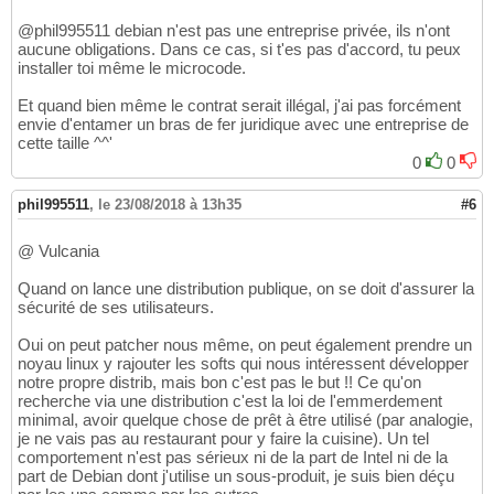
@phil995511 debian n'est pas une entreprise privée, ils n'ont
aucune obligations. Dans ce cas, si t'es pas d'accord, tu peux
installer toi même le microcode.
Et quand bien même le contrat serait illégal, j'ai pas forcément
envie d'entamer un bras de fer juridique avec une entreprise de
cette taille ^^'
0
0
phil995511
,
le 23/08/2018 à 13h35
#6
@ Vulcania
Quand on lance une distribution publique, on se doit d'assurer la
sécurité de ses utilisateurs.
Oui on peut patcher nous même, on peut également prendre un
noyau linux y rajouter les softs qui nous intéressent développer
notre propre distrib, mais bon c'est pas le but !! Ce qu'on
recherche via une distribution c'est la loi de l'emmerdement
minimal, avoir quelque chose de prêt à être utilisé (par analogie,
je ne vais pas au restaurant pour y faire la cuisine). Un tel
comportement n'est pas sérieux ni de la part de Intel ni de la
part de Debian dont j'utilise un sous-produit, je suis bien déçu