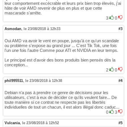
leur comportement excécrable et leurs prix bien trop élevés, j'ai
hâte de voir AMD revenir de plus en plus et que cette
mascarade s'arrête.
3
0
Asmodan
,
le 23/08/2018 à 12h33
#3
Oui AMD va avoir le vent en poupe, jusqu'à ce qu'un scandale
ou problème s'expose au grand jour ... C'est Tik Tok, une fois
l'un une fois l'autre Comme pour ATI et NVIDIA en leur temps.
Le principal est d'avoir des bons produits bien pensés dès la
conception...
2
0
phil995511
,
le 23/08/2018 à 12h38
#4
Debian n'a pas à prendre ce genre de décisions pour les
utilisateurs, c'est à eux de décider ce qu'ils veulent faire... De
toute manière si ce contrat ne respecte pas les libertés
individuelles de tout un chacun, il est alors illégal donc caduc...
0
3
Vulcania
,
le 23/08/2018 à 12h52
#5