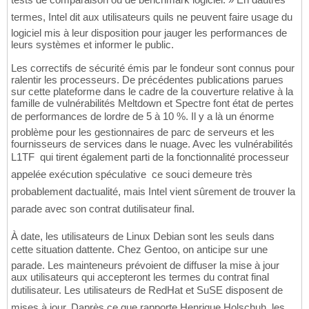
termes, Intel dit aux utilisateurs quils ne peuvent faire usage du
logiciel mis à leur disposition pour jauger les performances de
leurs systèmes et informer le public.
Les correctifs de sécurité émis par le fondeur sont connus pour
ralentir les processeurs. De précédentes publications parues
sur cette plateforme dans le cadre de la couverture relative à la
famille de vulnérabilités Meltdown et Spectre font état de pertes
de performances de lordre de 5 à 10 %. Il y a là un énorme
problème pour les gestionnaires de parc de serveurs et les
fournisseurs de services dans le nuage. Avec les vulnérabilités
L1TF  qui tirent également parti de la fonctionnalité processeur
appelée exécution spéculative  ce souci demeure très
probablement dactualité, mais Intel vient sûrement de trouver la
parade avec son contrat dutilisateur final.
À date, les utilisateurs de Linux Debian sont les seuls dans
cette situation dattente. Chez Gentoo, on anticipe sur une
parade. Les mainteneurs prévoient de diffuser la mise à jour
aux utilisateurs qui accepteront les termes du contrat final
dutilisateur. Les utilisateurs de RedHat et SuSE disposent de
mises à jour. Daprès ce que rapporte Henrique Holschuh, les