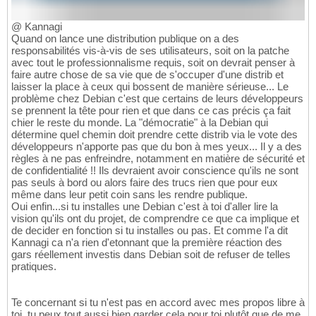
@ Kannagi
Quand on lance une distribution publique on a des
responsabilités vis-à-vis de ses utilisateurs, soit on la patche
avec tout le professionnalisme requis, soit on devrait penser à
faire autre chose de sa vie que de s'occuper d'une distrib et
laisser la place à ceux qui bossent de manière sérieuse... Le
problème chez Debian c'est que certains de leurs développeurs
se prennent la tête pour rien et que dans ce cas précis ça fait
chier le reste du monde. La "démocratie" à la Debian qui
détermine quel chemin doit prendre cette distrib via le vote des
développeurs n'apporte pas que du bon à mes yeux... Il y a des
règles à ne pas enfreindre, notamment en matière de sécurité et
de confidentialité !! Ils devraient avoir conscience qu'ils ne sont
pas seuls à bord ou alors faire des trucs rien que pour eux
même dans leur petit coin sans les rendre publique.
Oui enfin...si tu installes une Debian c'est à toi d'aller lire la
vision qu'ils ont du projet, de comprendre ce que ca implique et
de decider en fonction si tu installes ou pas. Et comme l'a dit
Kannagi ca n'a rien d'etonnant que la première réaction des
gars réellement investis dans Debian soit de refuser de telles
pratiques.
Te concernant si tu n'est pas en accord avec mes propos libre à
toi, tu peux tout aussi bien garder cela pour toi plutôt que de me