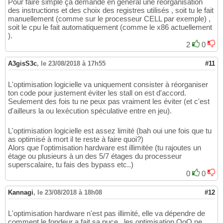
Pour faire simple ça demande en général une réorganisation
des instructions et des choix des registres utilisés , soit tu le fait
manuellement (comme sur le processeur CELL par exemple) ,
soit le cpu le fait automatiquement (comme le x86 actuellement
).
2
0
A3gisS3c
,
le 23/08/2018 à 17h55
#11
L'optimisation logicielle va uniquement consister à réorganiser
ton code pour justement éviter les stall on est d'accord.
Seulement des fois tu ne peux pas vraiment les éviter (et c'est
d'ailleurs la ou lexécution spéculative entre en jeu).
L'optimisation logicielle est assez limité (bah oui une fois que tu
as optimisé à mort il te reste à faire quoi?)
Alors que l'optimisation hardware est illimitée (tu rajoutes un
étage ou plusieurs à un des 5/7 étages du processeur
superscalaire, tu fais des bypass etc..)
0
0
Kannagi
,
le 23/08/2018 à 18h08
#12
L'optimisation hardware n'est pas illimité, elle va dépendre de
comment le fondeur a fait sa puce , les optimisation OoO ne