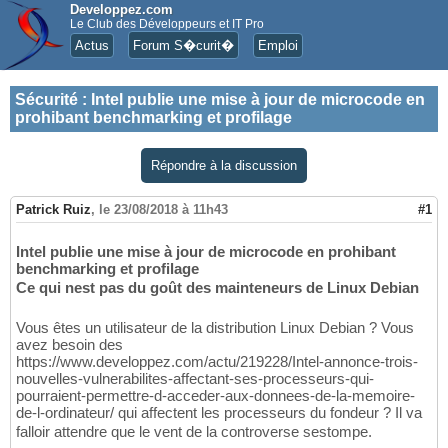
Developpez.com
Le Club des Développeurs et IT Pro
Actus
Forum S�curit�
Emploi
Sécurité
:
Intel publie une mise à jour de microcode en
prohibant benchmarking et profilage
Répondre à la discussion
Patrick Ruiz
,
le 23/08/2018 à 11h43
#1
Intel publie une mise à jour de microcode en prohibant
benchmarking et profilage
Ce qui nest pas du goût des mainteneurs de Linux Debian
Vous êtes un utilisateur de la distribution Linux Debian ? Vous
avez besoin des
https://www.developpez.com/actu/219228/Intel-annonce-trois-
nouvelles-vulnerabilites-affectant-ses-processeurs-qui-
pourraient-permettre-d-acceder-aux-donnees-de-la-memoire-
de-l-ordinateur/ qui affectent les processeurs du fondeur ? Il va
falloir attendre que le vent de la controverse sestompe.