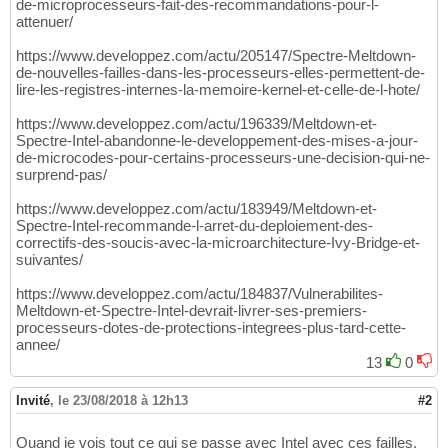
de-microprocesseurs-fait-des-recommandations-pour-l-
attenuer/
https://www.developpez.com/actu/205147/Spectre-Meltdown-
de-nouvelles-failles-dans-les-processeurs-elles-permettent-de-
lire-les-registres-internes-la-memoire-kernel-et-celle-de-l-hote/
https://www.developpez.com/actu/196339/Meltdown-et-
Spectre-Intel-abandonne-le-developpement-des-mises-a-jour-
de-microcodes-pour-certains-processeurs-une-decision-qui-ne-
surprend-pas/
https://www.developpez.com/actu/183949/Meltdown-et-
Spectre-Intel-recommande-l-arret-du-deploiement-des-
correctifs-des-soucis-avec-la-microarchitecture-Ivy-Bridge-et-
suivantes/
https://www.developpez.com/actu/184837/Vulnerabilites-
Meltdown-et-Spectre-Intel-devrait-livrer-ses-premiers-
processeurs-dotes-de-protections-integrees-plus-tard-cette-
annee/
13
0
Invité
,
le 23/08/2018 à 12h13
#2
Quand je vois tout ce qui se passe avec Intel avec ces failles,