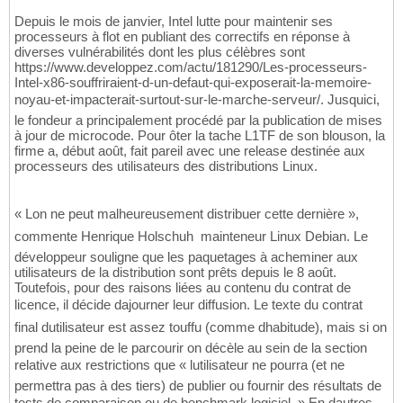
Depuis le mois de janvier, Intel lutte pour maintenir ses
processeurs à flot en publiant des correctifs en réponse à
diverses vulnérabilités dont les plus célèbres sont
https://www.developpez.com/actu/181290/Les-processeurs-
Intel-x86-souffriraient-d-un-defaut-qui-exposerait-la-memoire-
noyau-et-impacterait-surtout-sur-le-marche-serveur/. Jusquici,
le fondeur a principalement procédé par la publication de mises
à jour de microcode. Pour ôter la tache L1TF de son blouson, la
firme a, début août, fait pareil avec une release destinée aux
processeurs des utilisateurs des distributions Linux.
« Lon ne peut malheureusement distribuer cette dernière »,
commente Henrique Holschuh  mainteneur Linux Debian. Le
développeur souligne que les paquetages à acheminer aux
utilisateurs de la distribution sont prêts depuis le 8 août.
Toutefois, pour des raisons liées au contenu du contrat de
licence, il décide dajourner leur diffusion. Le texte du contrat
final dutilisateur est assez touffu (comme dhabitude), mais si on
prend la peine de le parcourir on décèle au sein de la section
relative aux restrictions que « lutilisateur ne pourra (et ne
permettra pas à des tiers) de publier ou fournir des résultats de
tests de comparaison ou de benchmark logiciel. » En dautres