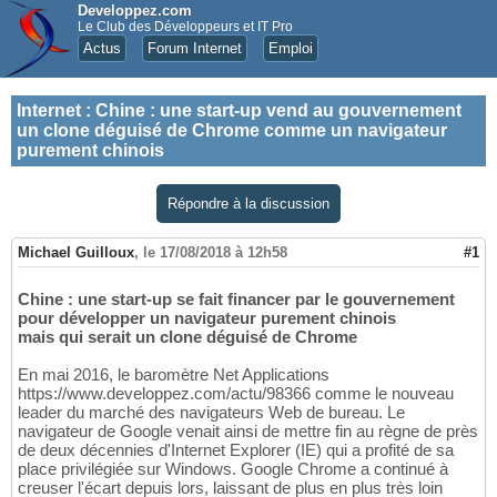
Developpez.com
Le Club des Développeurs et IT Pro
Actus
Forum Internet
Emploi
Internet
:
Chine : une start-up vend au gouvernement
un clone déguisé de Chrome comme un navigateur
purement chinois
Répondre à la discussion
Michael Guilloux
,
le 17/08/2018 à 12h58
#1
Chine : une start-up se fait financer par le gouvernement
pour développer un navigateur purement chinois
mais qui serait un clone déguisé de Chrome
En mai 2016, le baromètre Net Applications
https://www.developpez.com/actu/98366 comme le nouveau
leader du marché des navigateurs Web de bureau. Le
navigateur de Google venait ainsi de mettre fin au règne de près
de deux décennies d'Internet Explorer (IE) qui a profité de sa
place privilégiée sur Windows. Google Chrome a continué à
creuser l'écart depuis lors, laissant de plus en plus très loin