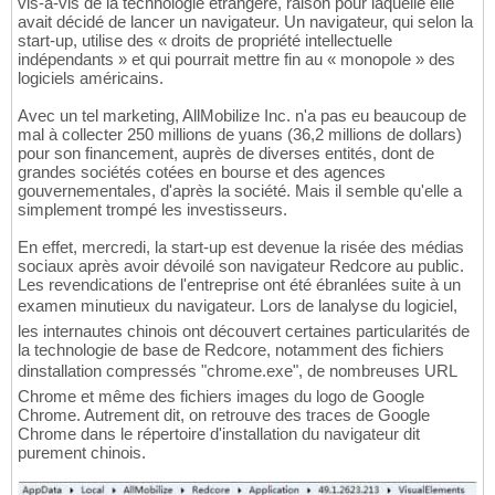
vis-à-vis de la technologie étrangère, raison pour laquelle elle
avait décidé de lancer un navigateur. Un navigateur, qui selon la
start-up, utilise des « droits de propriété intellectuelle
indépendants » et qui pourrait mettre fin au « monopole » des
logiciels américains.
Avec un tel marketing, AllMobilize Inc. n'a pas eu beaucoup de
mal à collecter 250 millions de yuans (36,2 millions de dollars)
pour son financement, auprès de diverses entités, dont de
grandes sociétés cotées en bourse et des agences
gouvernementales, d'après la société. Mais il semble qu'elle a
simplement trompé les investisseurs.
En effet, mercredi, la start-up est devenue la risée des médias
sociaux après avoir dévoilé son navigateur Redcore au public.
Les revendications de l'entreprise ont été ébranlées suite à un
examen minutieux du navigateur. Lors de lanalyse du logiciel,
les internautes chinois ont découvert certaines particularités de
la technologie de base de Redcore, notamment des fichiers
dinstallation compressés "chrome.exe", de nombreuses URL
Chrome et même des fichiers images du logo de Google
Chrome. Autrement dit, on retrouve des traces de Google
Chrome dans le répertoire d'installation du navigateur dit
purement chinois.