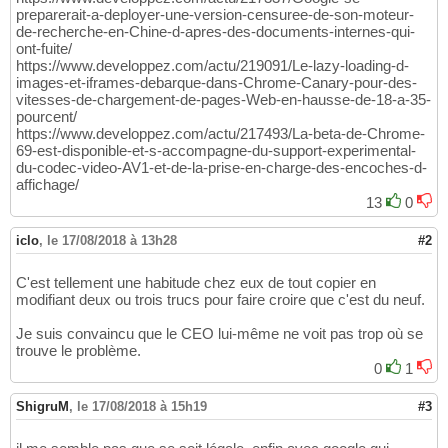
preparerait-a-deployer-une-version-censuree-de-son-moteur-
de-recherche-en-Chine-d-apres-des-documents-internes-qui-
ont-fuite/
https://www.developpez.com/actu/219091/Le-lazy-loading-d-
images-et-iframes-debarque-dans-Chrome-Canary-pour-des-
vitesses-de-chargement-de-pages-Web-en-hausse-de-18-a-35-
pourcent/
https://www.developpez.com/actu/217493/La-beta-de-Chrome-
69-est-disponible-et-s-accompagne-du-support-experimental-
du-codec-video-AV1-et-de-la-prise-en-charge-des-encoches-d-
affichage/
13
0
iclo
,
le 17/08/2018 à 13h28
#2
C'est tellement une habitude chez eux de tout copier en
modifiant deux ou trois trucs pour faire croire que c'est du neuf.
Je suis convaincu que le CEO lui-même ne voit pas trop où se
trouve le problème.
0
1
ShigruM
,
le 17/08/2018 à 15h19
#3