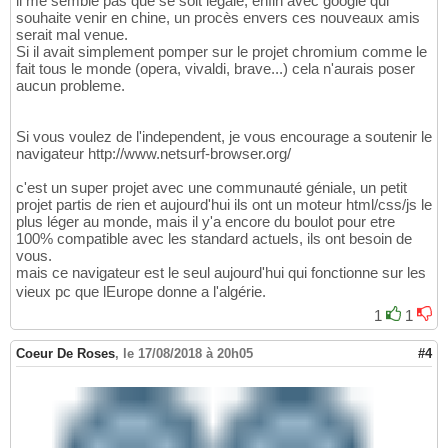
il me semble pas que se soit légale, enfin avec google qui
souhaite venir en chine, un procès envers ces nouveaux amis
serait mal venue.
Si il avait simplement pomper sur le projet chromium comme le
fait tous le monde (opera, vivaldi, brave...) cela n'aurais poser
aucun probleme.
Si vous voulez de l'independent, je vous encourage a soutenir le
navigateur http://www.netsurf-browser.org/
c'est un super projet avec une communauté géniale, un petit
projet partis de rien et aujourd'hui ils ont un moteur html/css/js le
plus léger au monde, mais il y'a encore du boulot pour etre
100% compatible avec les standard actuels, ils ont besoin de
vous.
mais ce navigateur est le seul aujourd'hui qui fonctionne sur les
vieux pc que lEurope donne a l'algérie.
1
1
Coeur De Roses
,
le 17/08/2018 à 20h05
#4