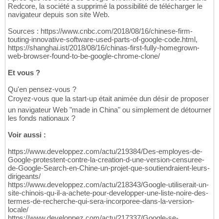
Redcore, la société a supprimé la possibilité de télécharger le
navigateur depuis son site Web.
Sources : https://www.cnbc.com/2018/08/16/chinese-firm-
touting-innovative-software-used-parts-of-google-code.html,
https://shanghai.ist/2018/08/16/chinas-first-fully-homegrown-
web-browser-found-to-be-google-chrome-clone/
Et vous ?
Qu'en pensez-vous ?
Croyez-vous que la start-up était animée dun désir de proposer
un navigateur Web "made in China" ou simplement de détourner
les fonds nationaux ?
Voir aussi :
https://www.developpez.com/actu/219384/Des-employes-de-
Google-protestent-contre-la-creation-d-une-version-censuree-
de-Google-Search-en-Chine-un-projet-que-soutiendraient-leurs-
dirigeants/
https://www.developpez.com/actu/218343/Google-utiliserait-un-
site-chinois-qu-il-a-achete-pour-developper-une-liste-noire-des-
termes-de-recherche-qui-sera-incorporee-dans-la-version-
locale/
https://www.developpez.com/actu/217337/Google-se-