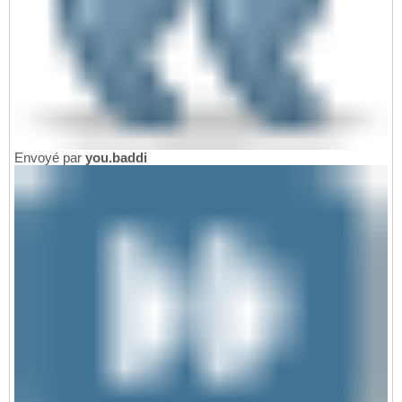
Envoyé par
you.baddi