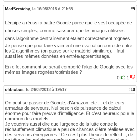
MadScratchy
,
le 16/08/2018 à 21h55
#9
Léquipe a réussi à battre Google parce quelle sest occupée de
choses simples, comme sassurer que les images utilisées
dans lalgorithme dentraînement étaient correctement rognées
Je pense que pour faire vraiment une évaluation correcte entre
les 2 algorithmes (on passe sur le matériel similaire), il faut
aussi les mêmes données en entrée/apprentissage.
En effet comment se serait comporté l'algo de Google avec les
mêmes images rognées/optimisées ?
0
1
olibiobus
,
le 24/08/2018 à 19h17
#10
On peut se passer de Google, d'Amazon, etc ... et de leurs
armadas de serveurs. Nul besoin de puissance de calcul
énorme pour faire preuve d'intelligence. Et c'est heureux pour le
commun des mortels.
Je voudrais aussi dire que l'urgence de la lutte contre le
réchauffement climatique a peu de chances d'être réalisée avec
des serveurs énergivores ! Ce n'est plus l'heure de réfléchir, de
se triturer les méninges parfois pour rien. C'est l'heure d'agir