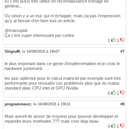
Et c'est aussi très utilisé en reconnaissance d'image en
général...
Ou sinon y a un truc qui m'échappe, mais j'ai pas l'impression
qu'y ai besoin d'en faire tout un article.
@marsupial
Ça c'est super intéressant par contre.
1
1
ShigruM
,
le 16/08/2018 à 14h07
#7
le plus important dans ce genre d'implémentation et je crois le
hardware justement.
les asic optimisé pour le calcul matriciel par exemple sont très
performante pour résoudre ces problèmes plus que du matos
standard alias CPU intel et GPU Nvidia
0
1
programmeurz
,
le 16/08/2018 à 19h11
#8
Mais auront-ils assez de moyens pour pouvoir developper et
repandre leurs methodes ??? mais cest deja beau
0
1