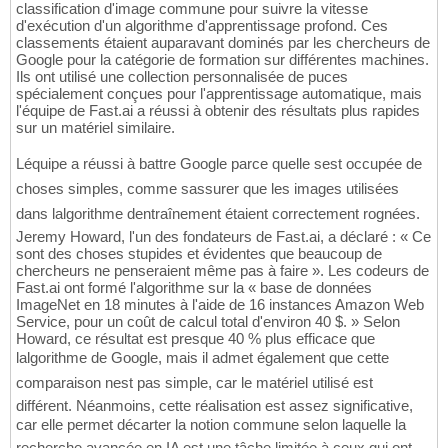
classification d'image commune pour suivre la vitesse
d'exécution d'un algorithme d'apprentissage profond. Ces
classements étaient auparavant dominés par les chercheurs de
Google pour la catégorie de formation sur différentes machines.
Ils ont utilisé une collection personnalisée de puces
spécialement conçues pour l'apprentissage automatique, mais
l'équipe de Fast.ai a réussi à obtenir des résultats plus rapides
sur un matériel similaire.
Léquipe a réussi à battre Google parce quelle sest occupée de
choses simples, comme sassurer que les images utilisées
dans lalgorithme dentraînement étaient correctement rognées.
Jeremy Howard, l'un des fondateurs de Fast.ai, a déclaré : « Ce
sont des choses stupides et évidentes que beaucoup de
chercheurs ne penseraient même pas à faire ». Les codeurs de
Fast.ai ont formé l'algorithme sur la « base de données
ImageNet en 18 minutes à l'aide de 16 instances Amazon Web
Service, pour un coût de calcul total d'environ 40 $. » Selon
Howard, ce résultat est presque 40 % plus efficace que
lalgorithme de Google, mais il admet également que cette
comparaison nest pas simple, car le matériel utilisé est
différent. Néanmoins, cette réalisation est assez significative,
car elle permet décarter la notion commune selon laquelle la
recherche avancée en IA est une tâche limitée à ceux qui ont