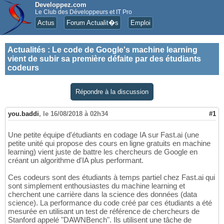
Developpez.com
Le Club des Développeurs et IT Pro
Actus
Forum Actualit�s
Emploi
Actualités
:
Le code de Google's machine learning
vient de subir sa première défaite par des étudiants
codeurs
Répondre à la discussion
you.baddi
,
le 16/08/2018 à 02h34
#1
Une petite équipe d'étudiants en codage IA sur Fast.ai (une
petite unité qui propose des cours en ligne gratuits en machine
learning) vient juste de battre les chercheurs de Google en
créant un algorithme d'IA plus performant.
Ces codeurs sont des étudiants à temps partiel chez Fast.ai qui
sont simplement enthousiastes du machine learning et
cherchent une carrière dans la science des données (data
science). La performance du code créé par ces étudiants a été
mesurée en utilisant un test de référence de chercheurs de
Stanford appelé "DAWNBench". Ils utilisent une tâche de