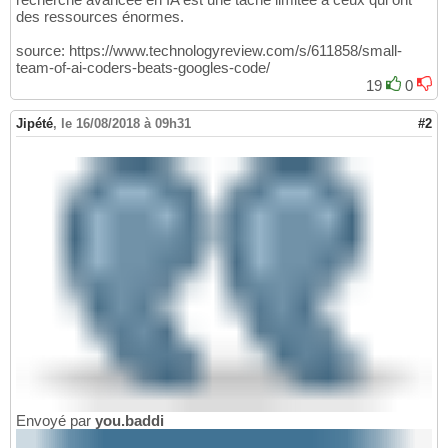
des ressources énormes.
source: https://www.technologyreview.com/s/611858/small-
team-of-ai-coders-beats-googles-code/
19
0
Jipété
,
le 16/08/2018 à 09h31
#2
Envoyé par
you.baddi