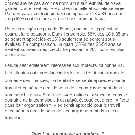
ont déclaré ne pas avoir de bons amis sur leur lieu de travail,
gardant clairement leur vie professionnelle et sociale séparée.
Par comparaison, trois personnes âgées de 18 à 34 ans sur
cinq (62%) ont déclaré avoir de bons amis au travail.
Pour ceux âgés de plus de 35 ans, une petite appréciation
pourrait faire beaucoup. Dans l'ensemble, 59% des 18 à 35 ans
se sentent appréciés et 15% seulement se sentent sous-
évalués. En comparaison, un quart (25%) des 35-54 ans se
sentent sous-estimés, ce chiffre passant à 28% pour les plus
de 55 ans.
Létude sest également intéressée aux moteurs du bonheurs.
Les attentes ont varié dune industrie à lautre. Ainsi, si dans le
domaine des finances, lordre était « se sentir apprécié pour le
travail effectué », « avoir le sens de laccomplissement dans
son travail » puis « être traité avec justice et respect », dans le
domaine de la technologie il est plutôt évoqué cet ordre : « fierté
dans leur organisation », « se sentir apprécié pour le travail
effectué », « avoir le sens de laccomplissement dans son
travail ».
Quest-ce qui pousse au bonheur ?