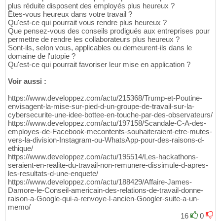
plus réduite disposent des employés plus heureux ?
Êtes-vous heureux dans votre travail ?
Qu'est-ce qui pourrait vous rendre plus heureux ?
Que pensez-vous des conseils prodigués aux entreprises pour
permettre de rendre les collaborateurs plus heureux ?
Sont-ils, selon vous, applicables ou demeurent-ils dans le
domaine de l'utopie ?
Qu'est-ce qui pourrait favoriser leur mise en application ?
Voir aussi :
https://www.developpez.com/actu/215368/Trump-et-Poutine-
envisagent-la-mise-sur-pied-d-un-groupe-de-travail-sur-la-
cybersecurite-une-idee-bottee-en-touche-par-des-observateurs/
https://www.developpez.com/actu/197158/Scandale-C-A-des-
employes-de-Facebook-mecontents-souhaiteraient-etre-mutes-
vers-la-division-Instagram-ou-WhatsApp-pour-des-raisons-d-
ethique/
https://www.developpez.com/actu/195514/Les-hackathons-
seraient-en-realite-du-travail-non-remunere-dissimule-d-apres-
les-resultats-d-une-enquete/
https://www.developpez.com/actu/188429/Affaire-James-
Damore-le-Conseil-americain-des-relations-de-travail-donne-
raison-a-Google-qui-a-renvoye-l-ancien-Googler-suite-a-un-
memo/
16
0