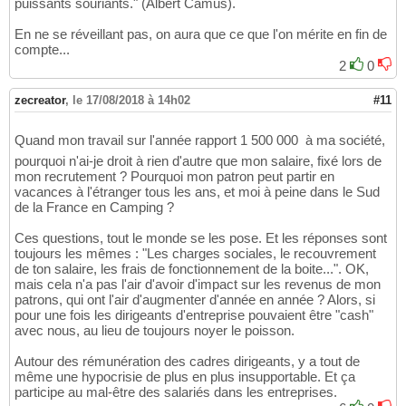
puissants souriants." (Albert Camus).
En ne se réveillant pas, on aura que ce que l'on mérite en fin de
compte...
2
0
zecreator
,
le 17/08/2018 à 14h02
#11
Quand mon travail sur l'année rapport 1 500 000  à ma société,
pourquoi n'ai-je droit à rien d'autre que mon salaire, fixé lors de
mon recrutement ? Pourquoi mon patron peut partir en
vacances à l'étranger tous les ans, et moi à peine dans le Sud
de la France en Camping ?
Ces questions, tout le monde se les pose. Et les réponses sont
toujours les mêmes : "Les charges sociales, le recouvrement
de ton salaire, les frais de fonctionnement de la boite...". OK,
mais cela n'a pas l'air d'avoir d'impact sur les revenus de mon
patrons, qui ont l'air d'augmenter d'année en année ? Alors, si
pour une fois les dirigeants d'entreprise pouvaient être "cash"
avec nous, au lieu de toujours noyer le poisson.
Autour des rémunération des cadres dirigeants, y a tout de
même une hypocrisie de plus en plus insupportable. Et ça
participe au mal-être des salariés dans les entreprises.