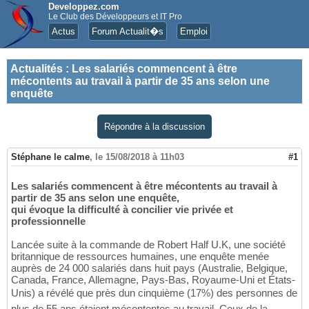
Developpez.com
Le Club des Développeurs et IT Pro
Actus
Forum Actualit�s
Emploi
Actualités
:
Les salariés commencent à être
mécontents au travail à partir de 35 ans selon une
enquête
Répondre à la discussion
Stéphane le calme
,
le 15/08/2018 à 11h03
#1
Les salariés commencent à être mécontents au travail à
partir de 35 ans selon une enquête,
qui évoque la difficulté à concilier vie privée et
professionnelle
Lancée suite à la commande de Robert Half U.K, une société
britannique de ressources humaines, une enquête menée
auprès de 24 000 salariés dans huit pays (Australie, Belgique,
Canada, France, Allemagne, Pays-Bas, Royaume-Uni et États-
Unis) a révélé que près dun cinquième (17%) des personnes de
plus de 55 ans étaient mécontentes au travail. Ceux de la