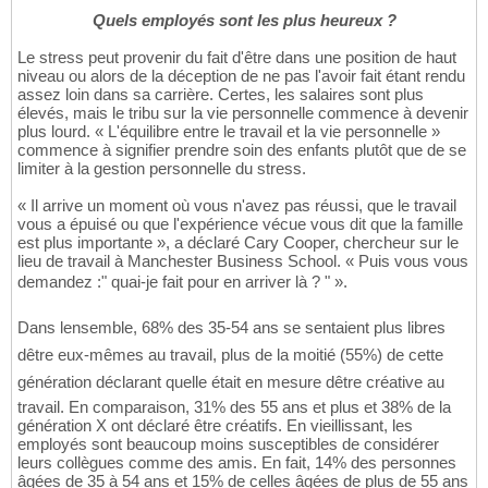
Quels employés sont les plus heureux ?
Le stress peut provenir du fait d'être dans une position de haut
niveau ou alors de la déception de ne pas l'avoir fait étant rendu
assez loin dans sa carrière. Certes, les salaires sont plus
élevés, mais le tribu sur la vie personnelle commence à devenir
plus lourd. « L'équilibre entre le travail et la vie personnelle »
commence à signifier prendre soin des enfants plutôt que de se
limiter à la gestion personnelle du stress.
« Il arrive un moment où vous n'avez pas réussi, que le travail
vous a épuisé ou que l'expérience vécue vous dit que la famille
est plus importante », a déclaré Cary Cooper, chercheur sur le
lieu de travail à Manchester Business School. « Puis vous vous
demandez :" quai-je fait pour en arriver là ? " ».
Dans lensemble, 68% des 35-54 ans se sentaient plus libres
dêtre eux-mêmes au travail, plus de la moitié (55%) de cette
génération déclarant quelle était en mesure dêtre créative au
travail. En comparaison, 31% des 55 ans et plus et 38% de la
génération X ont déclaré être créatifs. En vieillissant, les
employés sont beaucoup moins susceptibles de considérer
leurs collègues comme des amis. En fait, 14% des personnes
âgées de 35 à 54 ans et 15% de celles âgées de plus de 55 ans