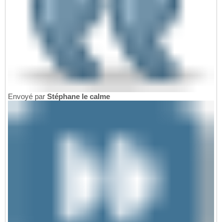
Envoyé par
Stéphane le calme