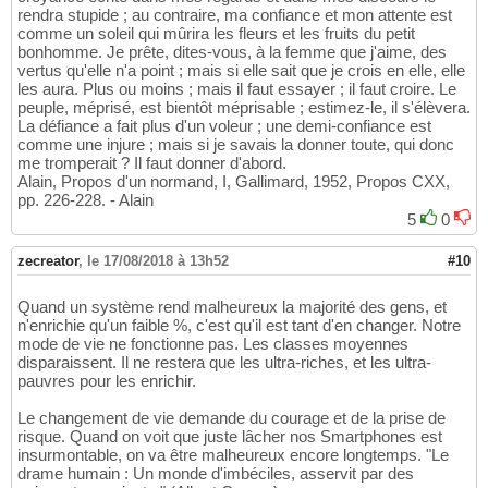
rendra stupide ; au contraire, ma confiance et mon attente est
comme un soleil qui mûrira les fleurs et les fruits du petit
bonhomme. Je prête, dites-vous, à la femme que j'aime, des
vertus qu'elle n'a point ; mais si elle sait que je crois en elle, elle
les aura. Plus ou moins ; mais il faut essayer ; il faut croire. Le
peuple, méprisé, est bientôt méprisable ; estimez-le, il s'élèvera.
La défiance a fait plus d'un voleur ; une demi-confiance est
comme une injure ; mais si je savais la donner toute, qui donc
me tromperait ? Il faut donner d'abord.
Alain, Propos d'un normand, I, Gallimard, 1952, Propos CXX,
pp. 226-228. - Alain
5
0
zecreator
,
le 17/08/2018 à 13h52
#10
Quand un système rend malheureux la majorité des gens, et
n'enrichie qu'un faible %, c'est qu'il est tant d'en changer. Notre
mode de vie ne fonctionne pas. Les classes moyennes
disparaissent. Il ne restera que les ultra-riches, et les ultra-
pauvres pour les enrichir.
Le changement de vie demande du courage et de la prise de
risque. Quand on voit que juste lâcher nos Smartphones est
insurmontable, on va être malheureux encore longtemps. "Le
drame humain : Un monde d'imbéciles, asservit par des