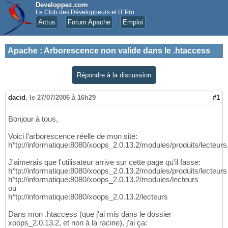
Developpez.com
Le Club des Développeurs et IT Pro
Actus
Forum Apache
Emploi
Apache
:
Arborescence non valide dans le .htaccess
Répondre à la discussion
dacid
,
le 27/07/2006 à 16h29
#1
Bonjour à tous,
Voici l'arborescence réelle de mon site:
h*tp://informatique:8080/xoops_2.0.13.2/modules/produits/lecteurs
J'aimerais que l'utilisateur arrive sur cette page qu'il fasse:
h*tp://informatique:8080/xoops_2.0.13.2/modules/produits/lecteurs
h*tp://informatique:8080/xoops_2.0.13.2/modules/lecteurs
ou
h*tp://informatique:8080/xoops_2.0.13.2/lecteurs
Dans mon .htaccess (que j'ai mis dans le dossier
xoops_2.0.13.2, et non à la racine), j'ai ça: