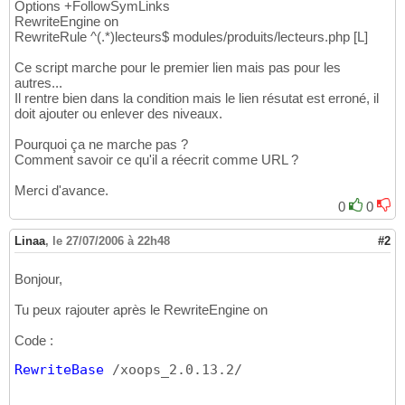
Options +FollowSymLinks
RewriteEngine on
RewriteRule ^(.*)lecteurs$ modules/produits/lecteurs.php [L]
Ce script marche pour le premier lien mais pas pour les
autres...
Il rentre bien dans la condition mais le lien résutat est erroné, il
doit ajouter ou enlever des niveaux.
Pourquoi ça ne marche pas ?
Comment savoir ce qu'il a réecrit comme URL ?
Merci d'avance.
0
0
Linaa
,
le 27/07/2006 à 22h48
#2
Bonjour,
Tu peux rajouter après le RewriteEngine on
Code :
RewriteBase
 /xoops_2.0.13.2/