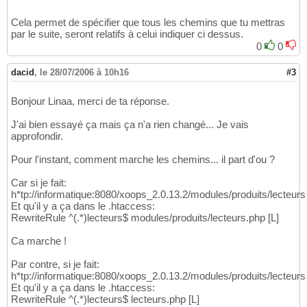
Cela permet de spécifier que tous les chemins que tu mettras
par le suite, seront relatifs à celui indiquer ci dessus.
0
0
dacid
,
le 28/07/2006 à 10h16
#3
Bonjour Linaa, merci de ta réponse.
J'ai bien essayé ça mais ça n'a rien changé... Je vais
approfondir.
Pour l'instant, comment marche les chemins... il part d'ou ?
Car si je fait:
h*tp://informatique:8080/xoops_2.0.13.2/modules/produits/lecteurs
Et qu'il y a ça dans le .htaccess:
RewriteRule ^(.*)lecteurs$ modules/produits/lecteurs.php [L]
Ca marche !
Par contre, si je fait:
h*tp://informatique:8080/xoops_2.0.13.2/modules/produits/lecteurs
Et qu'il y a ça dans le .htaccess:
RewriteRule ^(.*)lecteurs$ lecteurs.php [L]