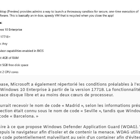
ase, Microsoft a également répertorié les conditions préalables à l'ex
à Windows 10 Enterprise à partir de la version 17718. La fonctionnali
ace disque libre et au moins deux cœurs de processeur.
ourrait recevoir le nom de code « Madrid », selon les informations p
ction était connu sous le nom de code « Seville », tandis que Windo
code « Barcelona. »
aire à ce que propose Windows Defender Application Guard (WDAG). 
epuis le navigateur afin d’isoler et de contenir la menace. WDAG util
 le code potentiellement malveillant au sein d’un container afin d’éviter