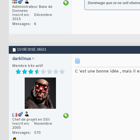
Dommage que ce ne soit réservé
Administrateur Base de
Donnees
Inscrit en
Décembre
2015
Messages
6
13/08/2018,
06h21
darklinux
Membre très actif
C 'est une bonne idée , mais il 
Chef de projet en SSII
Inscrit en
Novembre
2005
Messages
570