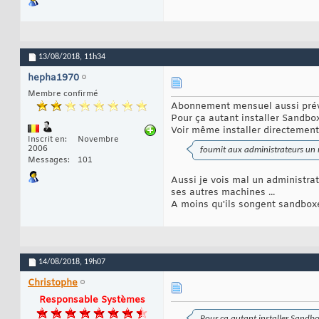
13/08/2018,
11h34
hepha1970
Membre confirmé
Abonnement mensuel aussi pré
Pour ça autant installer Sandboxi
Voir même installer directement
Inscrit en
Novembre
2006
fournit aux administrateurs un 
Messages
101
Aussi je vois mal un administra
ses autres machines ...
A moins qu'ils songent sandboxe
14/08/2018,
19h07
Christophe
Responsable Systèmes
Pour ça autant installer Sandboxi