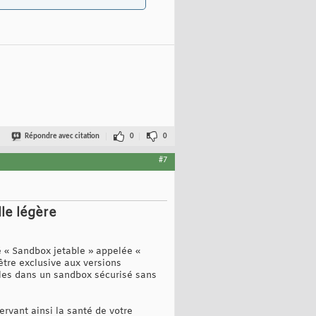
Répondre avec citation
0
0
#7
le légère
é « Sandbox jetable » appelée «
 être exclusive aux versions
bles dans un sandbox sécurisé sans
rvant ainsi la santé de votre