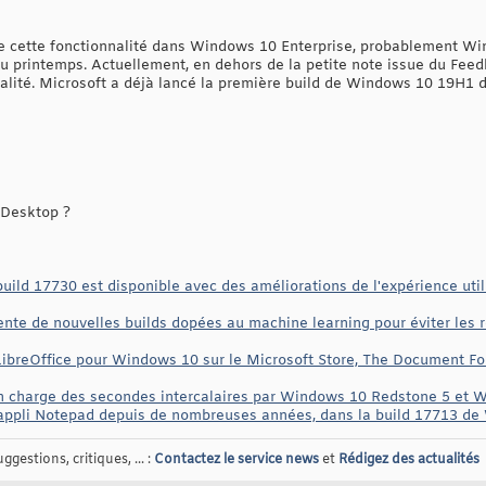
re cette fonctionnalité dans Windows 10 Enterprise, probablement Wi
u printemps. Actuellement, en dehors de la petite note issue du Feedb
nnalité. Microsoft a déjà lancé la première build de Windows 10 19H1 
 Desktop ?
uild 17730 est disponible avec des améliorations de l'expérience uti
nte de nouvelles builds dopées au machine learning pour éviter les
LibreOffice pour Windows 10 sur le Microsoft Store, The Document Fo
en charge des secondes intercalaires par Windows 10 Redstone 5 et 
l'appli Notepad depuis de nombreuses années, dans la build 17713 d
gestions, critiques, ... :
Contactez le service news
et
Rédigez des actualités