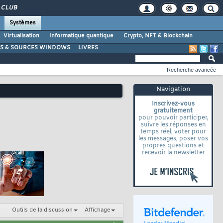
CLUB
Systèmes
Virtualisation
Informatique quantique
Crypto, NFT & Blockchain
LS & SOURCES WINDOWS
LIVRES
Recherche avancée
Navigation
Inscrivez-vous
gratuitement
pour pouvoir participer,
suivre les réponses en
temps réel, voter pour
les messages, poser vos
propres questions et
recevoir la newsletter
Outils de la discussion
Affichage