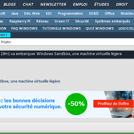
BLOGS
CHAT
NEWSLETTER
EMPLOI
ÉTUDES
DROIT
oft
Java
Dév. Web
EDI
Programmation
SGBD
Office
Mobiles
ac
Raspberry Pi
Réseau
Green IT
Sécurité
Systèmes embarqués
ION
FAQ WINDOWS
TUTORIELS WINDOWS
QUIZ WINDOWS
LOGICIE
ent !
Règles
19H1 va embarquer Windows Sandbox, une machine virtuelle légère
ox, une machine virtuelle légère