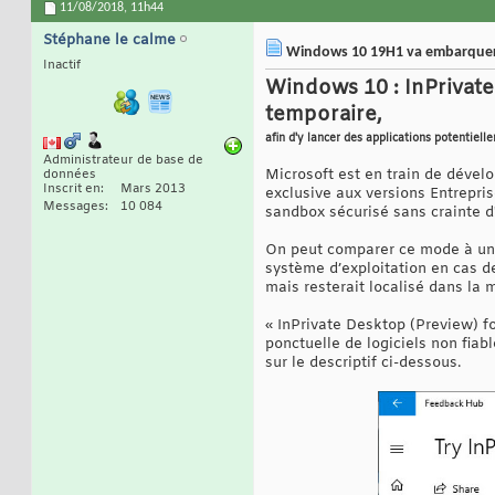
11/08/2018,
11h44
Stéphane le calme
Windows 10 19H1 va embarquer 
Inactif
Windows 10 : InPrivate
temporaire,
afin d'y lancer des applications potentiel
Administrateur de base de
Microsoft est en train de dévelo
données
Inscrit en
Mars 2013
exclusive aux versions Entrepri
Messages
10 084
sandbox sécurisé sans crainte d
On peut comparer ce mode à une 
système d’exploitation en cas de
mais resterait localisé dans la m
« InPrivate Desktop (Preview) f
ponctuelle de logiciels non fiabl
sur le descriptif ci-dessous.