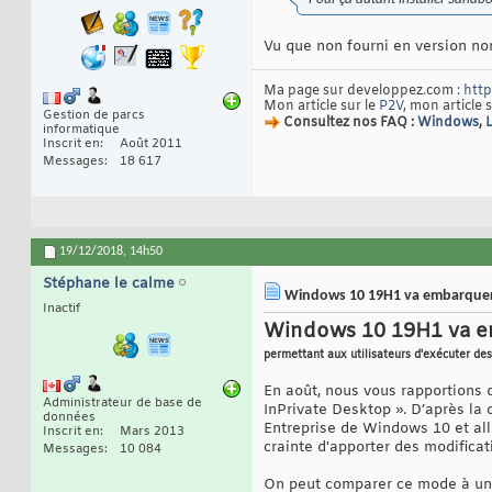
Vu que non fourni en version non 
Ma page sur developpez.com :
http
Mon article sur le
P2V
, mon article 
Gestion de parcs
Consultez nos FAQ :
Windows
,
informatique
Inscrit en
Août 2011
Messages
18 617
19/12/2018,
14h50
Stéphane le calme
Windows 10 19H1 va embarquer 
Inactif
Windows 10 19H1 va e
permettant aux utilisateurs d'exécuter des
En août, nous vous rapportions 
Administrateur de base de
InPrivate Desktop ». D’après la 
données
Entreprise de Windows 10 et all
Inscrit en
Mars 2013
crainte d'apporter des modificat
Messages
10 084
On peut comparer ce mode à une 