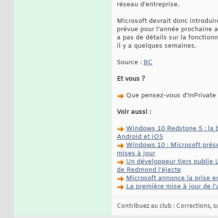
réseau d’entreprise.
Microsoft devrait donc introdui
prévue pour l’année prochaine a
a pas de détails sur la fonctio
il y a quelques semaines.
Source :
BC
Et vous ?
Que pensez-vous d'InPrivate
Voir aussi :
Windows 10 Redstone 5 : la b
Android et iOS
Windows 10 : Microsoft prése
mises à jour
Un développeur tiers publie 
de Redmond l'éjecte
Microsoft annonce la prise 
La première mise à jour de 
Contribuez au club : Corrections, sug