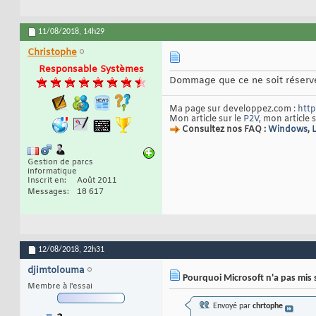
11/08/2018,
14h29
Christophe
Responsable Systèmes
Dommage que ce ne soit réservé
Ma page sur developpez.com :
http
Mon article sur le
P2V
, mon article 
Consultez nos FAQ :
Windows
,
Gestion de parcs
informatique
Inscrit en
Août 2011
Messages
18 617
12/08/2018,
22h31
djimtolouma
Pourquoi Microsoft n'a pas mis 
Membre à l'essai
Envoyé par
chrtophe