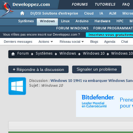
FORUMS
TUTORIELS
FAQ
DI/DSI Solutions d'entreprise
Cloud
IA
ALM
Micros
Systèmes
Windows
Linux
Arduino
Hardware
HPC
M
FORUM WINDOWS
FORUM PROGRAMMAT
Vous n'êtes pas encore inscrit sur Developpez.com ?
Inscrivez-vous gratuitem
Derniers messages
Actions
Réseau social
Blogs
Agenda
Chat
Forum
Systèmes
Windows
Windows 10
Windows 10 
+
Signaler un problème
Répondre à la discussion
Discussion :
Windows 10 19H1 va embarquer Windows Sandb
Sujet :
Windows 10