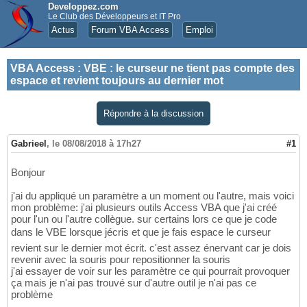
Developpez.com
Le Club des Développeurs et IT Pro
Actus
Forum VBA Access
Emploi
VBA Access
:
VBE : le curseur ne tient pas compte des
espace et revient toujours au dernier mot
Répondre à la discussion
Gabrieel
,
le 08/08/2018 à 17h27
#1
Bonjour
j'ai du appliqué un paramètre a un moment ou l'autre, mais voici
mon problème: j'ai plusieurs outils Access VBA que j'ai créé
pour l'un ou l'autre collègue. sur certains lors ce que je code
dans le VBE lorsque jécris et que je fais espace le curseur
revient sur le dernier mot écrit. c'est assez énervant car je dois
revenir avec la souris pour repositionner la souris
j'ai essayer de voir sur les paramètre ce qui pourrait provoquer
ça mais je n'ai pas trouvé sur d'autre outil je n'ai pas ce
problème