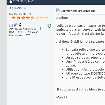
03/08/2018,
14h52
A3gisS3c
Corrélations d'alertes IDS
Membre émérite
Bonjour,
Voila ce n'est pas un exercice te
Architecte cybersécurité
Suricata dans un serveur web ju
Inscrit en
Avril 2014
Ce qu'il faudrait, c'est alerter l
Messages
578
J'ai donc établi la liste suivant
Suricata relève une alerte
la requête ayant relevée u
Un des serveurs répond à 
Une IP réussit à se conne
donné.
Utilisation d’un protocole 
Attaque de type DOS/DD
une IP est souvent sujette
Si vous avez d'autres idées je su
Merci !