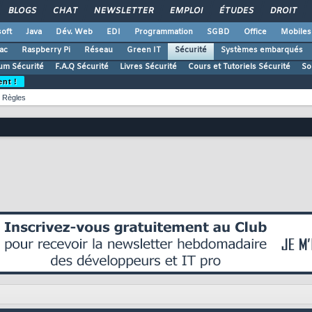
BLOGS
CHAT
NEWSLETTER
EMPLOI
ÉTUDES
DROIT
oft
Java
Dév. Web
EDI
Programmation
SGBD
Office
Mobiles
ac
Raspberry Pi
Réseau
Green IT
Sécurité
Systèmes embarqués
um Sécurité
F.A.Q Sécurité
Livres Sécurité
Cours et Tutoriels Sécurité
So
ent !
Règles