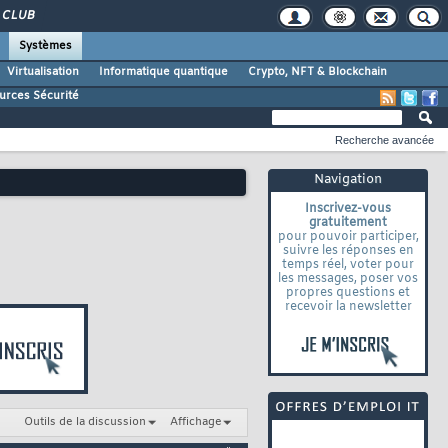
CLUB
Systèmes
Virtualisation
Informatique quantique
Crypto, NFT & Blockchain
urces Sécurité
Recherche avancée
Navigation
Inscrivez-vous
gratuitement
pour pouvoir participer,
suivre les réponses en
temps réel, voter pour
les messages, poser vos
propres questions et
recevoir la newsletter
Outils de la discussion
Affichage