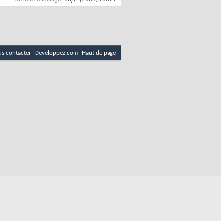
Dernier message:
06/11/2003,
10h14
s contacter
Developpez.com
Haut de page