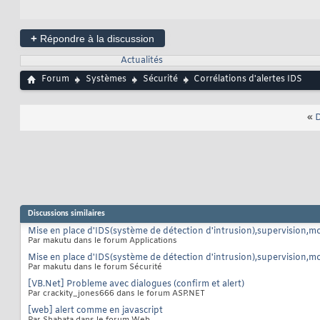
+
Répondre à la discussion
Actualités
Forum
Systèmes
Sécurité
Corrélations d'alertes IDS
«
D
Discussions similaires
Mise en place d'IDS(système de détection d'intrusion),supervision,mon
Par makutu dans le forum Applications
Mise en place d'IDS(système de détection d'intrusion),supervision,mon
Par makutu dans le forum Sécurité
[VB.Net] Probleme avec dialogues (confirm et alert)
Par crackity_jones666 dans le forum ASP.NET
[web] alert comme en javascript