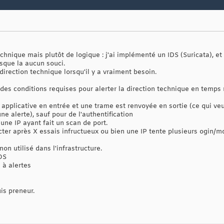
chnique mais plutôt de logique : j'ai implémenté un IDS (Suricata), et 
sque la aucun souci.
a direction technique lorsqu'il y a vraiment besoin.
e des conditions requises pour alerter la direction technique en temps r
 applicative en entrée et une trame est renvoyée en sortie (ce qui veut
ne alerte), sauf pour de l'authentification
une IP ayant fait un scan de port.
cter après X essais infructueux ou bien une IP tente plusieurs ogin/
non utilisé dans l'infrastructure.
OS
 à alertes
is preneur.