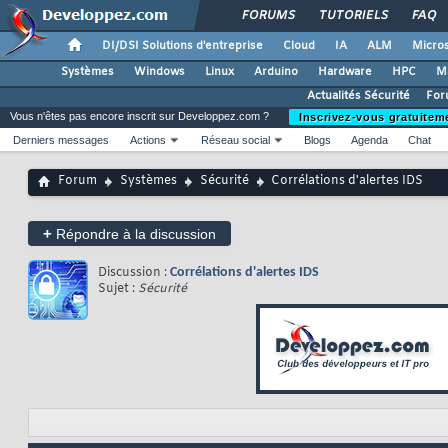
FORUMS
TUTORIELS
FAQ
DI/DSI Solutions d'entreprise
Cloud
IA
ALM
Micros
Systèmes
Windows
Linux
Arduino
Hardware
HPC
M
Actualités Sécurité
For
Vous n'êtes pas encore inscrit sur Developpez.com ?
Inscrivez-vous gratuitem
Derniers messages
Actions
Réseau social
Blogs
Agenda
Chat
Forum
Systèmes
Sécurité
Corrélations d'alertes IDS
+
Répondre à la discussion
Discussion :
Corrélations d'alertes IDS
Sujet :
Sécurité