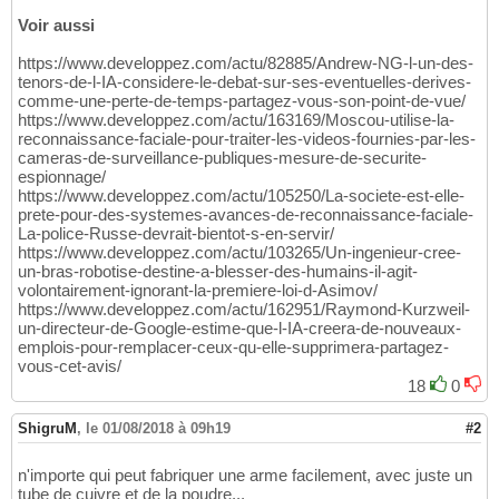
Voir aussi
https://www.developpez.com/actu/82885/Andrew-NG-l-un-des-
tenors-de-l-IA-considere-le-debat-sur-ses-eventuelles-derives-
comme-une-perte-de-temps-partagez-vous-son-point-de-vue/
https://www.developpez.com/actu/163169/Moscou-utilise-la-
reconnaissance-faciale-pour-traiter-les-videos-fournies-par-les-
cameras-de-surveillance-publiques-mesure-de-securite-
espionnage/
https://www.developpez.com/actu/105250/La-societe-est-elle-
prete-pour-des-systemes-avances-de-reconnaissance-faciale-
La-police-Russe-devrait-bientot-s-en-servir/
https://www.developpez.com/actu/103265/Un-ingenieur-cree-
un-bras-robotise-destine-a-blesser-des-humains-il-agit-
volontairement-ignorant-la-premiere-loi-d-Asimov/
https://www.developpez.com/actu/162951/Raymond-Kurzweil-
un-directeur-de-Google-estime-que-l-IA-creera-de-nouveaux-
emplois-pour-remplacer-ceux-qu-elle-supprimera-partagez-
vous-cet-avis/
18
0
ShigruM
,
le 01/08/2018 à 09h19
#2
n'importe qui peut fabriquer une arme facilement, avec juste un
tube de cuivre et de la poudre...