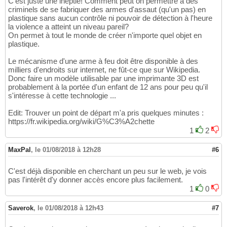
C'est juste une ineptie! Comment peut on permettre à des
criminels de se fabriquer des armes d'assaut (qu'un pas) en
plastique sans aucun contrôle ni pouvoir de détection à l'heure
la violence a atteint un niveau pareil?
On permet à tout le monde de créer n'importe quel objet en
plastique.
Le mécanisme d'une arme à feu doit être disponible à des
milliers d'endroits sur internet, ne fût-ce que sur Wikipedia.
Donc faire un modèle utilisable par une imprimante 3D est
probablement à la portée d'un enfant de 12 ans pour peu qu'il
s'intéresse à cette technologie ...
Edit: Trouver un point de départ m'a pris quelques minutes :
https://fr.wikipedia.org/wiki/G%C3%A2chette
1
2
MaxPal
,
le 01/08/2018 à 12h28
#6
C'est déjà disponible en cherchant un peu sur le web, je vois
pas l'intérêt d'y donner accès encore plus facilement.
1
0
Saverok
,
le 01/08/2018 à 12h43
#7