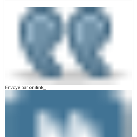
Envoyé par
onilink_