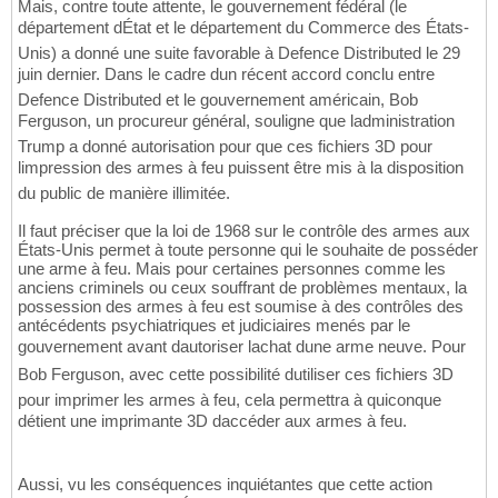
Mais, contre toute attente, le gouvernement fédéral (le
département dÉtat et le département du Commerce des États-
Unis) a donné une suite favorable à Defence Distributed le 29
juin dernier. Dans le cadre dun récent accord conclu entre
Defence Distributed et le gouvernement américain, Bob
Ferguson, un procureur général, souligne que ladministration
Trump a donné autorisation pour que ces fichiers 3D pour
limpression des armes à feu puissent être mis à la disposition
du public de manière illimitée.
Il faut préciser que la loi de 1968 sur le contrôle des armes aux
États-Unis permet à toute personne qui le souhaite de posséder
une arme à feu. Mais pour certaines personnes comme les
anciens criminels ou ceux souffrant de problèmes mentaux, la
possession des armes à feu est soumise à des contrôles des
antécédents psychiatriques et judiciaires menés par le
gouvernement avant dautoriser lachat dune arme neuve. Pour
Bob Ferguson, avec cette possibilité dutiliser ces fichiers 3D
pour imprimer les armes à feu, cela permettra à quiconque
détient une imprimante 3D daccéder aux armes à feu.
Aussi, vu les conséquences inquiétantes que cette action