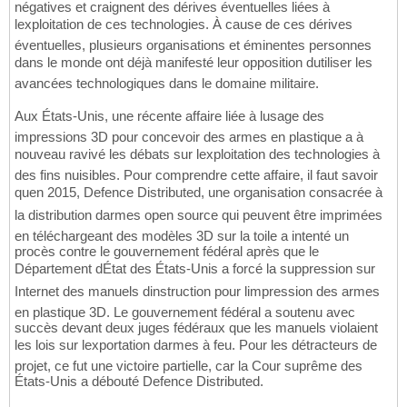
négatives et craignent des dérives éventuelles liées à
lexploitation de ces technologies. À cause de ces dérives
éventuelles, plusieurs organisations et éminentes personnes
dans le monde ont déjà manifesté leur opposition dutiliser les
avancées technologiques dans le domaine militaire.
Aux États-Unis, une récente affaire liée à lusage des
impressions 3D pour concevoir des armes en plastique a à
nouveau ravivé les débats sur lexploitation des technologies à
des fins nuisibles. Pour comprendre cette affaire, il faut savoir
quen 2015, Defence Distributed, une organisation consacrée à
la distribution darmes open source qui peuvent être imprimées
en téléchargeant des modèles 3D sur la toile a intenté un
procès contre le gouvernement fédéral après que le
Département dÉtat des États-Unis a forcé la suppression sur
Internet des manuels dinstruction pour limpression des armes
en plastique 3D. Le gouvernement fédéral a soutenu avec
succès devant deux juges fédéraux que les manuels violaient
les lois sur lexportation darmes à feu. Pour les détracteurs de
projet, ce fut une victoire partielle, car la Cour suprême des
États-Unis a débouté Defence Distributed.