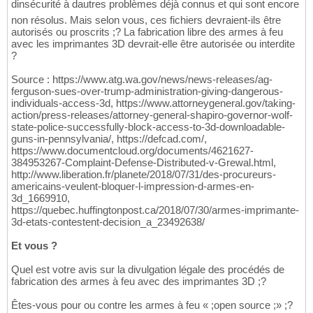
dinsécurité à dautres problèmes déjà connus et qui sont encore
non résolus. Mais selon vous, ces fichiers devraient-ils être
autorisés ou proscrits ;? La fabrication libre des armes à feu
avec les imprimantes 3D devrait-elle être autorisée ou interdite
?
Source : https://www.atg.wa.gov/news/news-releases/ag-
ferguson-sues-over-trump-administration-giving-dangerous-
individuals-access-3d, https://www.attorneygeneral.gov/taking-
action/press-releases/attorney-general-shapiro-governor-wolf-
state-police-successfully-block-access-to-3d-downloadable-
guns-in-pennsylvania/, https://defcad.com/,
https://www.documentcloud.org/documents/4621627-
384953267-Complaint-Defense-Distributed-v-Grewal.html,
http://www.liberation.fr/planete/2018/07/31/des-procureurs-
americains-veulent-bloquer-l-impression-d-armes-en-
3d_1669910,
https://quebec.huffingtonpost.ca/2018/07/30/armes-imprimante-
3d-etats-contestent-decision_a_23492638/
Et vous ?
Quel est votre avis sur la divulgation légale des procédés de
fabrication des armes à feu avec des imprimantes 3D ;?
Êtes-vous pour ou contre les armes à feu « ;open source ;» ;?