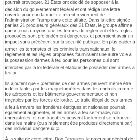
pourrait provoquer, 21 États ont décidé de sopposer à la
décision du gouvernement fédéral et ont rédigé une lettre
ouverte pour condamner ce récent revirement de
l'administration Trump dans cette affaire. Dans la lettre signée
par les 21 procureurs généraux des 21 États, le groupe affirme
que « ;nous croyons que les termes de règlement et les règles
proposées sont profondément dangereux et pourraient avoir un
impact sans précédent sur la sécurité publique. En plus daider à
armer les terroristes et les criminels transnationaux, le
règlement et les règles proposées fourniraient une autre voie à
la possession darmes à feu pour les personnes qui sont
interdites par la loi fédérale et étatique de posséder des armes à
feu ;».
Ils ajoutent que « ;certaines de ces armes peuvent même être
indétectables par les magnétomètres dans les endroits comme
les aéroports et les bâtiments gouvernementaux et non
traçables par les forces de lordre. Le trafic illégal de ces armes
à feu à travers les frontières étatiques et nationales pourrait
également augmenter, et les armes à feu self-made, non
enregistrées, et non traçables peuvent facilement se retrouver
dans les mains (ou simplement être produites directement par)
des individus dangereux ;».
À la suite de cette lettre, Bob Ferguson, le procureur général de