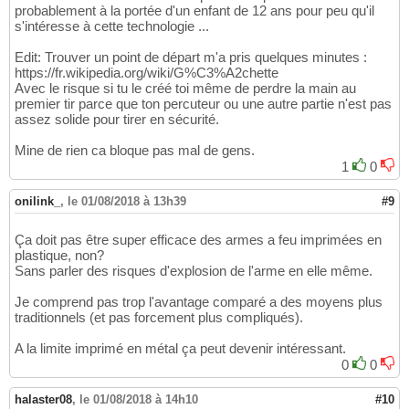
probablement à la portée d'un enfant de 12 ans pour peu qu'il
s'intéresse à cette technologie ...
Edit: Trouver un point de départ m'a pris quelques minutes :
https://fr.wikipedia.org/wiki/G%C3%A2chette
Avec le risque si tu le créé toi même de perdre la main au
premier tir parce que ton percuteur ou une autre partie n'est pas
assez solide pour tirer en sécurité.
Mine de rien ca bloque pas mal de gens.
1
0
onilink_
,
le 01/08/2018 à 13h39
#9
Ça doit pas être super efficace des armes a feu imprimées en
plastique, non?
Sans parler des risques d'explosion de l'arme en elle même.
Je comprend pas trop l'avantage comparé a des moyens plus
traditionnels (et pas forcement plus compliqués).
A la limite imprimé en métal ça peut devenir intéressant.
0
0
halaster08
,
le 01/08/2018 à 14h10
#10