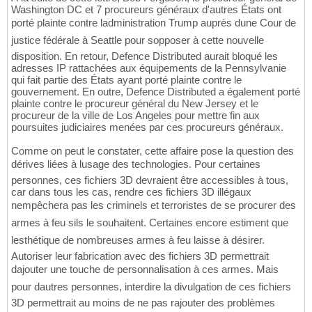
Washington DC et 7 procureurs généraux d'autres États ont
porté plainte contre ladministration Trump auprès dune Cour de
justice fédérale à Seattle pour sopposer à cette nouvelle
disposition. En retour, Defence Distributed aurait bloqué les
adresses IP rattachées aux équipements de la Pennsylvanie
qui fait partie des États ayant porté plainte contre le
gouvernement. En outre, Defence Distributed a également porté
plainte contre le procureur général du New Jersey et le
procureur de la ville de Los Angeles pour mettre fin aux
poursuites judiciaires menées par ces procureurs généraux.
Comme on peut le constater, cette affaire pose la question des
dérives liées à lusage des technologies. Pour certaines
personnes, ces fichiers 3D devraient être accessibles à tous,
car dans tous les cas, rendre ces fichiers 3D illégaux
nempêchera pas les criminels et terroristes de se procurer des
armes à feu sils le souhaitent. Certaines encore estiment que
lesthétique de nombreuses armes à feu laisse à désirer.
Autoriser leur fabrication avec des fichiers 3D permettrait
dajouter une touche de personnalisation à ces armes. Mais
pour dautres personnes, interdire la divulgation de ces fichiers
3D permettrait au moins de ne pas rajouter des problèmes