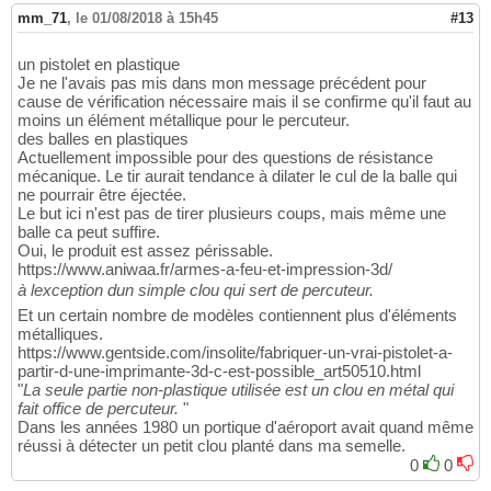
mm_71
,
le 01/08/2018 à 15h45
#13
un pistolet en plastique
Je ne l'avais pas mis dans mon message précédent pour
cause de vérification nécessaire mais il se confirme qu'il faut au
moins un élément métallique pour le percuteur.
des balles en plastiques
Actuellement impossible pour des questions de résistance
mécanique. Le tir aurait tendance à dilater le cul de la balle qui
ne pourrair être éjectée.
Le but ici n'est pas de tirer plusieurs coups, mais même une
balle ca peut suffire.
Oui, le produit est assez périssable.
https://www.aniwaa.fr/armes-a-feu-et-impression-3d/
à lexception dun simple clou qui sert de percuteur.
Et un certain nombre de modèles contiennent plus d'éléments
métalliques.
https://www.gentside.com/insolite/fabriquer-un-vrai-pistolet-a-
partir-d-une-imprimante-3d-c-est-possible_art50510.html
"
La seule partie non-plastique utilisée est un clou en métal qui
fait office de percuteur.
"
Dans les années 1980 un portique d'aéroport avait quand même
réussi à détecter un petit clou planté dans ma semelle.
0
0