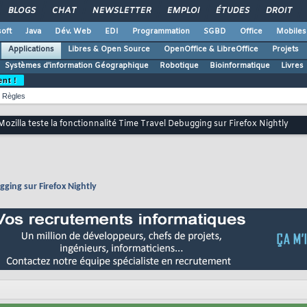
BLOGS
CHAT
NEWSLETTER
EMPLOI
ÉTUDES
DROIT
oft
Java
Dév. Web
EDI
Programmation
SGBD
Office
Mobiles
Applications
Libres & Open Source
OpenOffice & LibreOffice
Projets
Systèmes d'information Géographique
Robotique
Bioinformatique
Livres
ent !
Règles
Mozilla teste la fonctionnalité Time Travel Debugging sur Firefox Nightly
gging sur Firefox Nightly