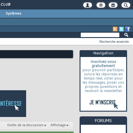
CLUB
Systèmes
Recherche avancée
Navigation
Inscrivez-vous
gratuitement
pour pouvoir participer,
suivre les réponses en
temps réel, voter pour
les messages, poser vos
propres questions et
recevoir la newsletter
Outils de la discussion
Affichage