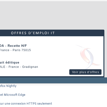
OA - Recette H/F
 France - Paris 75015
uit éditique
ALE
- France - Gradignan
Voir plus d'offres
efox Nightly
 et Microsoft Edge
ies sur une connexion HTTPS seulement