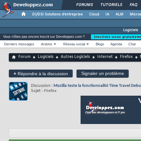
FORUMS
TUTORIELS
FAQ
DI/DSI Solutions d'entreprise
Cloud
IA
ALM
Micros
Logiciels
Vous n'êtes pas encore inscrit sur Developpez.com ?
Inscrivez-vous gratuitem
Derniers messages
Actions
Réseau social
Blogs
Agenda
Chat
Forum
Logiciels
Autres Logiciels
Internet
Firefox
+
Signaler un problème
Répondre à la discussion
Discussion :
Mozilla teste la fonctionnalité Time Travel Debu
Sujet :
Firefox