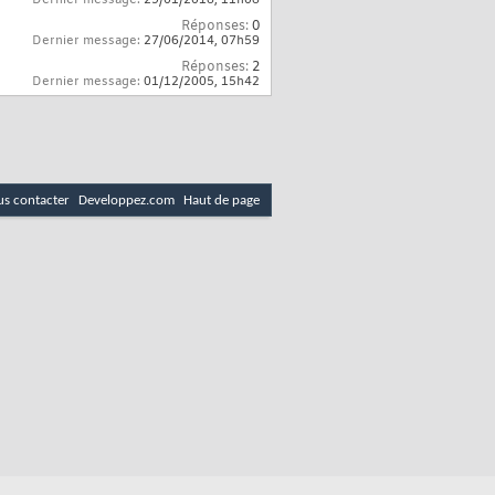
Dernier message:
29/01/2018,
11h08
Réponses:
0
Dernier message:
27/06/2014,
07h59
Réponses:
2
Dernier message:
01/12/2005,
15h42
s contacter
Developpez.com
Haut de page