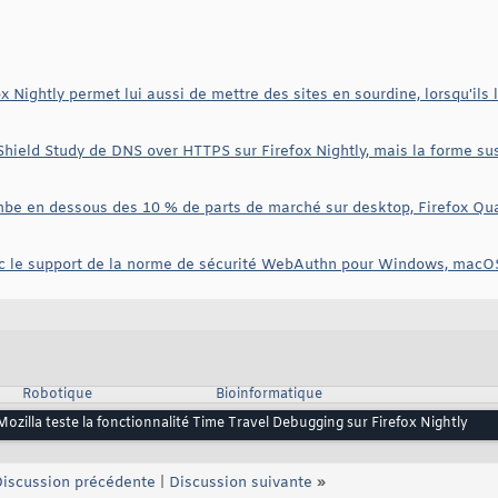
x Nightly permet lui aussi de mettre des sites en sourdine, lorsqu'il
 Shield Study de DNS over HTTPS sur Firefox Nightly, mais la forme s
ombe en dessous des 10 % de parts de marché sur desktop, Firefox Qua
vec le support de la norme de sécurité WebAuthn pour Windows, macO
Robotique
Bioinformatique
Mozilla teste la fonctionnalité Time Travel Debugging sur Firefox Nightly
iscussion précédente
|
Discussion suivante
»