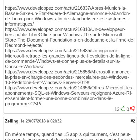
https://www.developpez.com/actu/216837/Apres-Munich-la-
Basse-Saxe-un-Etat-federe-d-Allemagne-annonce-l-abandon-
de-Linux-pour-Windows-afin-de-standardiser-ses-systemes-
informatiques/
https://www.developpez.com/actu/216310/Un-developpeur-
tiers-publie-LibreOffice-pour-Windows-10-sur-le-Microsoft-
Store-The-Document-Foundation-s-en-dedouane-et-la-firme-de-
Redmond-l-ejecte/
https://www.developpez.com/actu/215985/Un-ingenieur-
Microsoft-retrace-les-grandes-lignes-de-l-evolution-de-la-ligne-
de-commande-Windows-et-donne-plus-de-details-sur-la-
Console-Windows/
https://www.developpez.com/actu/215656/Microsoft-annonce-
la-prise-en-charge-des-secondes-intercalaires-par-Windows-
10-Redstone-5-et-Windows-Server-2019/
https://www.developpez.com/actu/214656/Offres-Microsoft-les-
abonnements-SQL-et-Windows-Serveurs-rejoignent-Azure-RI-
et-semblent-former-une-bonne-combinaison-dans-le-
programme-CSP/
13
0
Zefling
,
le 29/07/2018 à 02h32
#2
En même temps, quand t'as 15 applis qui tournent, c'est peut-
être pas le bon moment de redémarrer sans demander l'avis de