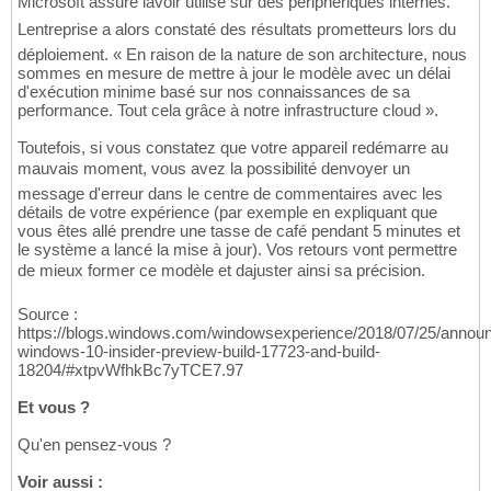
Microsoft assure lavoir utilisé sur des périphériques internes.
Lentreprise a alors constaté des résultats prometteurs lors du
déploiement. « En raison de la nature de son architecture, nous
sommes en mesure de mettre à jour le modèle avec un délai
d'exécution minime basé sur nos connaissances de sa
performance. Tout cela grâce à notre infrastructure cloud ».
Toutefois, si vous constatez que votre appareil redémarre au
mauvais moment, vous avez la possibilité denvoyer un
message d'erreur dans le centre de commentaires avec les
détails de votre expérience (par exemple en expliquant que
vous êtes allé prendre une tasse de café pendant 5 minutes et
le système a lancé la mise à jour). Vos retours vont permettre
de mieux former ce modèle et dajuster ainsi sa précision.
Source :
https://blogs.windows.com/windowsexperience/2018/07/25/announ
windows-10-insider-preview-build-17723-and-build-
18204/#xtpvWfhkBc7yTCE7.97
Et vous ?
Qu'en pensez-vous ?
Voir aussi :