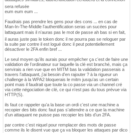
sera refusée
eum eum eum ...
Faudrais pas prendre les gens pour des cons ... en cas de
Man-In-The-Middle l'authentification seras un sucées pour
lattaquant mais il n'auras pas le mot de passe ah bas si en fait,
il auras juste pas le token donc il ne pourra pas se reloguer par
la suite par contre il est logué donc il peut potentiellement
désactiver le 2FA enfin bref ...
Le seul moyen qu'ils aurais pour empêcher ça c'est de faire une
validation de l'ordinateur sur laquelle la clé est branché, mais ça
servirais a rien vue que en MITM bas la validation passerais a
travers l'attaquant, j'ai besoin d'en rajouter ? à la rigueur un
challenge à la WPA2 bloquerais le mitm jusqu'as un certain
point mais il faudrait que toute la co passe via un channel cré
via cette négociation de clé, ce qui n'est pas du tous prévue via
HTTP(S).
ils faut ce rappeler qu'a la base un ordi c'est une machine a
recopier des bits donc faut pas s'attendre a ce que la machine
d'un attaquant ne puisse pas recopier les bits d'un 2FA.
par contre c'est niquel pour remplacer des mots de passe
comme ils le disent vue que ça va bloquer les attaques par dico