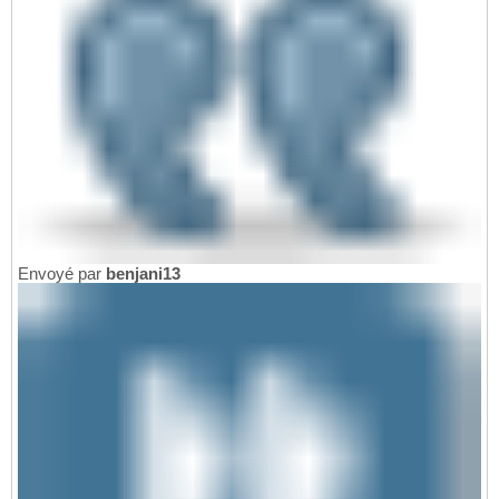
Envoyé par
benjani13