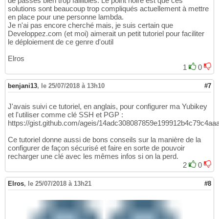
de passes bien trop faillibles. Le point noire est que ces
solutions sont beaucoup trop compliqués actuellement à mettre
en place pour une personne lambda.
Je n'ai pas encore cherché mais, je suis certain que
Developpez.com (et moi) aimerait un petit tutoriel pour faciliter
le déploiement de ce genre d'outil
Elros
1
0
benjani13
,
le 25/07/2018 à 13h10
#7
J'avais suivi ce tutoriel, en anglais, pour configurer ma Yubikey
et l'utiliser comme clé SSH et PGP :
https://gist.github.com/ageis/14adc308087859e199912b4c79c4aa
Ce tutoriel donne aussi de bons conseils sur la manière de la
configurer de façon sécurisé et faire en sorte de pouvoir
recharger une clé avec les mêmes infos si on la perd.
2
0
Elros
,
le 25/07/2018 à 13h21
#8