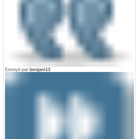
Envoyé par
benjani13