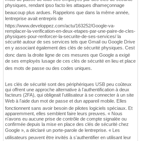
physiques, rendant ipso facto les attaques dhameçonnage
beaucoup plus ardues. Rappelons que dans la même année,
lentreprise avait entrepris de
https://www.developpez.com/actu/163252/Google-va-
remplacer-la-verification-en-deux-etapes-par-une-paire-de-cles-
physiques-pour-renforcer-la-securite-de-ses-services/ la
sécurité autour de ses services tels que Gmail ou Google Drive
en y associant également des clés de sécurité physiques. Cest
donc dans la droite ligne de ces mesures que Google a exigé
de ses employés lusage de ces clés de sécurité en lieu et place
des mots de passe ou des codes uniques.
Les clés de sécurité sont des périphériques USB peu coûteux
qui offrent une approche alternative à l'authentification à deux
facteurs (2FA), qui obligeait l'utilisateur à se connecter à un site
Web à l'aide dun mot de passe et dun appareil mobile. Elles
fonctionnent sans avoir besoin de pilotes logiciels spéciaux. Et
apparemment, elles semblent faire leurs preuves. « Nous
n'avons eu aucune prise de contrôle de compte signalée ou
confirmée depuis la mise en place des clés de sécurité chez
Google », a déclaré un porte-parole de lentreprise. « Les
utilisateurs peuvent être invités à s'authentifier en utilisant leur