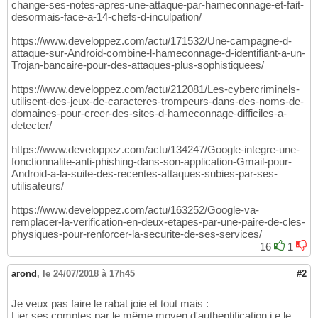
change-ses-notes-apres-une-attaque-par-hameconnage-et-fait-
desormais-face-a-14-chefs-d-inculpation/
https://www.developpez.com/actu/171532/Une-campagne-d-
attaque-sur-Android-combine-l-hameconnage-d-identifiant-a-un-
Trojan-bancaire-pour-des-attaques-plus-sophistiquees/
https://www.developpez.com/actu/212081/Les-cybercriminels-
utilisent-des-jeux-de-caracteres-trompeurs-dans-des-noms-de-
domaines-pour-creer-des-sites-d-hameconnage-difficiles-a-
detecter/
https://www.developpez.com/actu/134247/Google-integre-une-
fonctionnalite-anti-phishing-dans-son-application-Gmail-pour-
Android-a-la-suite-des-recentes-attaques-subies-par-ses-
utilisateurs/
https://www.developpez.com/actu/163252/Google-va-
remplacer-la-verification-en-deux-etapes-par-une-paire-de-cles-
physiques-pour-renforcer-la-securite-de-ses-services/
16
1
arond
,
le 24/07/2018 à 17h45
#2
Je veux pas faire le rabat joie et tout mais :
Lier ses comptes par le même moyen d'authentification i.e le