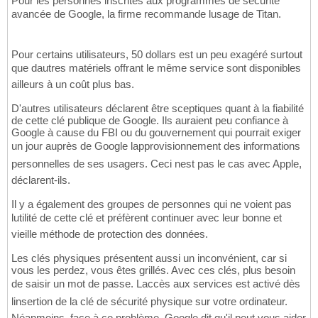
Pour les personnes inscrites aux programmes de sécurité
avancée de Google, la firme recommande lusage de Titan.
Pour certains utilisateurs, 50 dollars est un peu exagéré surtout
que dautres matériels offrant le même service sont disponibles
ailleurs à un coût plus bas.
D'autres utilisateurs déclarent être sceptiques quant à la fiabilité
de cette clé publique de Google. Ils auraient peu confiance à
Google à cause du FBI ou du gouvernement qui pourrait exiger
un jour auprès de Google lapprovisionnement des informations
personnelles de ses usagers. Ceci nest pas le cas avec Apple,
déclarent-ils.
Il y a également des groupes de personnes qui ne voient pas
lutilité de cette clé et préfèrent continuer avec leur bonne et
vieille méthode de protection des données.
Les clés physiques présentent aussi un inconvénient, car si
vous les perdez, vous êtes grillés. Avec ces clés, plus besoin
de saisir un mot de passe. Laccès aux services est activé dès
linsertion de la clé de sécurité physique sur votre ordinateur.
Néanmoins, face à ce problème, Google dit qu'il peut vous aider