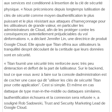
aux services est conditionné à linsertion de la clé de sécurité
physique. « Nous préconisons depuis longtemps lutilisation de
clés de sécurité comme moyen dauthentification le plus
puissant et le plus résistant aux attaques d'hameçonnage pour
les utilisateurs de grande valeur, en particulier les
administrateurs de Cloud, afin de les protéger contre les
conséquences potentiellement préjudiciables du vol
dinformations », a déclaré Jennifer Lin, une directrice de produit
Google Cloud. Elle ajoute que Titan offrira aux utilisateurs la
tranquillité desprit découlant de la certitude que leurs données
sont en sécurité.
« Titan fournit une sécurité très renforcée avec très peu
dinteraction et deffort de la part de lutilisateur. Sur le backend,
tout ce que vous avez à faire sur la console dadministration est
de cocher une case qui dit "utiliser les clés de sécurité Titan
pour cette application". Cest si simple. Et même en cas
dattaque de type man-in-the-middle ou dattaques similaires,
lauthentification échouera et la connexion sera refusée », a
souligné Rob Sadowski, Trust and Security Marketing Lead de
Google Cloud.