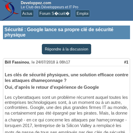
Developpez.com
Le Club des Développeurs et IT Pro
Actus
Forum S�curit�
Emploi
Sécurité
:
Google lance sa propre clé de sécurité
physique
Répondre à la discussion
Bill Fassinou
,
le 24/07/2018 à 08h17
#1
Les clés de sécurité physiques, une solution efficace contre
les attaques dhameçonnage ?
Oui, d'après le retour d'expérience de Google
Les cyberattaques sont un problème récurrent auquel toutes les
entreprises technologiques sont, à un moment ou à un autre,
confrontées. Google, une des plus grandes firmes IT au monde,
na certainement pas été épargné par les pirates. Mais, la donne
a changé - en ce qui concerne les attaques par hameçonnage -
lorsquen 2017, lentreprise de la Silicon Valley a remplacé les
mots de passe de tous ses employés par des clés de sécurité