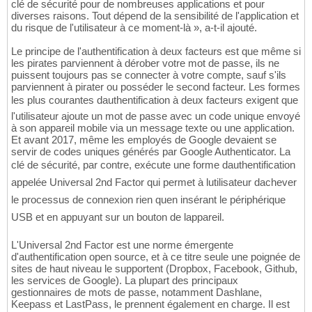
clé de sécurité pour de nombreuses applications et pour
diverses raisons. Tout dépend de la sensibilité de l'application et
du risque de l'utilisateur à ce moment-là », a-t-il ajouté.
Le principe de l'authentification à deux facteurs est que même si
les pirates parviennent à dérober votre mot de passe, ils ne
puissent toujours pas se connecter à votre compte, sauf s'ils
parviennent à pirater ou posséder le second facteur. Les formes
les plus courantes dauthentification à deux facteurs exigent que
l'utilisateur ajoute un mot de passe avec un code unique envoyé
à son appareil mobile via un message texte ou une application.
Et avant 2017, même les employés de Google devaient se
servir de codes uniques générés par Google Authenticator. La
clé de sécurité, par contre, exécute une forme dauthentification
appelée Universal 2nd Factor qui permet à lutilisateur dachever
le processus de connexion rien quen insérant le périphérique
USB et en appuyant sur un bouton de lappareil.
L'Universal 2nd Factor est une norme émergente
d'authentification open source, et à ce titre seule une poignée de
sites de haut niveau le supportent (Dropbox, Facebook, Github,
les services de Google). La plupart des principaux
gestionnaires de mots de passe, notamment Dashlane,
Keepass et LastPass, le prennent également en charge. Il est