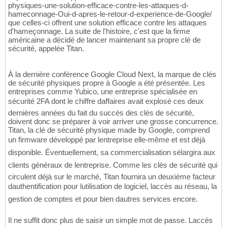
physiques-une-solution-efficace-contre-les-attaques-d-
hameconnage-Oui-d-apres-le-retour-d-experience-de-Google/
que celles-ci offrent une solution efficace contre les attaques
d'hameçonnage. La suite de l'histoire, c'est que la firme
américaine a décidé de lancer maintenant sa propre clé de
sécurité, appelée Titan.
À la dernière conférence Google Cloud Next, la marque de clés
de sécurité physiques propre à Google a été présentée. Les
entreprises comme Yubico, une entreprise spécialisée en
sécurité 2FA dont le chiffre daffaires avait explosé ces deux
dernières années du fait du succès des clés de sécurité,
doivent donc se préparer à voir arriver une grosse concurrence.
Titan, la clé de sécurité physique made by Google, comprend
un firmware développé par lentreprise elle-même et est déjà
disponible. Éventuellement, sa commercialisation sélargira aux
clients généraux de lentreprise. Comme les clés de sécurité qui
circulent déjà sur le marché, Titan fournira un deuxième facteur
dauthentification pour lutilisation de logiciel, laccès au réseau, la
gestion de comptes et pour bien dautres services encore.
Il ne suffit donc plus de saisir un simple mot de passe. Laccès