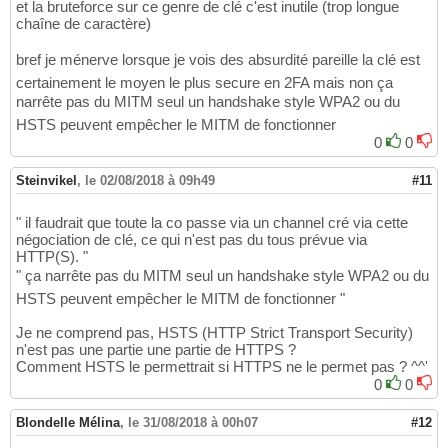
et la bruteforce sur ce genre de clé c'est inutile (trop longue
chaîne de caractère)
bref je ménerve lorsque je vois des absurdité pareille la clé est
certainement le moyen le plus secure en 2FA mais non ça
narrête pas du MITM seul un handshake style WPA2 ou du
HSTS peuvent empêcher le MITM de fonctionner
0
0
Steinvikel
,
le 02/08/2018 à 09h49
#11
" il faudrait que toute la co passe via un channel cré via cette
négociation de clé, ce qui n'est pas du tous prévue via
HTTP(S). "
" ça narrête pas du MITM seul un handshake style WPA2 ou du
HSTS peuvent empêcher le MITM de fonctionner "
Je ne comprend pas, HSTS (HTTP Strict Transport Security)
n'est pas une partie une partie de HTTPS ?
Comment HSTS le permettrait si HTTPS ne le permet pas ? ^^'
0
0
Blondelle Mélina
,
le 31/08/2018 à 00h07
#12