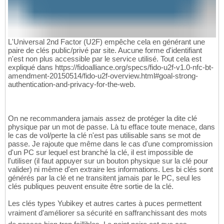
L'Universal 2nd Factor (U2F) empêche cela en générant une
paire de clés public/privé par site. Aucune forme d'identifiant
n'est non plus accessible par le service utilisé. Tout cela est
expliqué dans https://fidoalliance.org/specs/fido-u2f-v1.0-nfc-bt-
amendment-20150514/fido-u2f-overview.html#goal-strong-
authentication-and-privacy-for-the-web.
On ne recommandera jamais assez de protéger la dite clé
physique par un mot de passe. Là tu efface toute menace, dans
le cas de vol/perte la clé n'est pas utilisable sans se mot de
passe. Je rajoute que même dans le cas d'une compromission
d'un PC sur lequel est branché la clé, il est impossible de
l'utiliser (il faut appuyer sur un bouton physique sur la clé pour
valider) ni même d'en extraire les informations. Les bi clés sont
générés par la clé et ne transitent jamais par le PC, seul les
clés publiques peuvent ensuite être sortie de la clé.
Les clés types Yubikey et autres cartes à puces permettent
vraiment d'améliorer sa sécurité en saffranchissant des mots