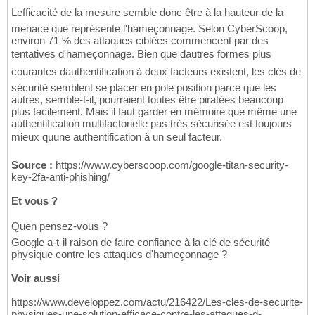
Lefficacité de la mesure semble donc être à la hauteur de la
menace que représente l'hameçonnage. Selon CyberScoop,
environ 71 % des attaques ciblées commencent par des
tentatives d'hameçonnage. Bien que dautres formes plus
courantes dauthentification à deux facteurs existent, les clés de
sécurité semblent se placer en pole position parce que les
autres, semble-t-il, pourraient toutes être piratées beaucoup
plus facilement. Mais il faut garder en mémoire que même une
authentification multifactorielle pas très sécurisée est toujours
mieux quune authentification à un seul facteur.
Source :
https://www.cyberscoop.com/google-titan-security-
key-2fa-anti-phishing/
Et vous ?
Quen pensez-vous ?
Google a-t-il raison de faire confiance à la clé de sécurité
physique contre les attaques d'hameçonnage ?
Voir aussi
https://www.developpez.com/actu/216422/Les-cles-de-securite-
physiques-une-solution-efficace-contre-les-attaques-d-