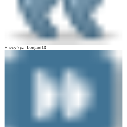
Envoyé par
benjani13