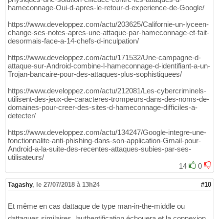
hameconnage-Oui-d-apres-le-retour-d-experience-de-Google/
https://www.developpez.com/actu/203625/Californie-un-lyceen-
change-ses-notes-apres-une-attaque-par-hameconnage-et-fait-
desormais-face-a-14-chefs-d-inculpation/
https://www.developpez.com/actu/171532/Une-campagne-d-
attaque-sur-Android-combine-l-hameconnage-d-identifiant-a-un-
Trojan-bancaire-pour-des-attaques-plus-sophistiquees/
https://www.developpez.com/actu/212081/Les-cybercriminels-
utilisent-des-jeux-de-caracteres-trompeurs-dans-des-noms-de-
domaines-pour-creer-des-sites-d-hameconnage-difficiles-a-
detecter/
https://www.developpez.com/actu/134247/Google-integre-une-
fonctionnalite-anti-phishing-dans-son-application-Gmail-pour-
Android-a-la-suite-des-recentes-attaques-subies-par-ses-
utilisateurs/
14
0
Tagashy
,
le 27/07/2018 à 13h24
#10
Et même en cas dattaque de type man-in-the-middle ou
dattaques similaires, lauthentification échouera et la connexion