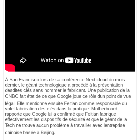
À San Francisco lors de sa conférence Next cloud du mois
dernier, le géant technologique a procédé à la présentation
desdites clés sans nommer le fabricant. Une publication de la
CNBC fait état de ce que Google joue ce rôle dun point de vue
légal. Elle mentionne ensuite Feitian comme responsable du
volet fabrication des clés dans la pratique. Motherboard
rapporte que Google lui a confirmé que Feitian fabrique
effectivement les dispositifs de sécurité et que le géant de la
Tech ne trouve aucun problème à travailler avec lentreprise
chinoise basée à Beijing.