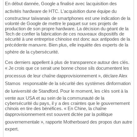
En début dannée, Google a finalisé avec lacquisition des
activités hardware de HTC. L'acquisition dune équipe du
constructeur taïwanais de smartphones est une indication de la
volonté de Google de mettre le paquet sur ses projets de
production de son propre hardware. La décision du géant de la
Tech de confier la fabrication de ces nouveaux dispositifs de
sécurité à une entreprise chinoise est donc aux antipodes de la
précédente manuvre. Bien plus, elle inquiète des experts de la
sphère de la cybersécurité.
Ces derniers appellent à plus de transparence autour des clés.
« Je crois que ce serait une bonne chose sils documentent les
processus de leur chaîne dapprovisionnement », déclare Alex
Stamos  responsable de la sécurité des systèmes dinformation
de luniversité de Standford. Pour le moment, les clés sont à la
vente aux USA et au sein de la communauté de la
cybersécurité du pays, il y a des craintes que le gouvernement
chinois en tire des bénéfices. « En Chine, la chaîne
dapprovisionnement est souvent dictée par la politique
gouvernementale », rapporte Motherboard des propos dun autre
expert.