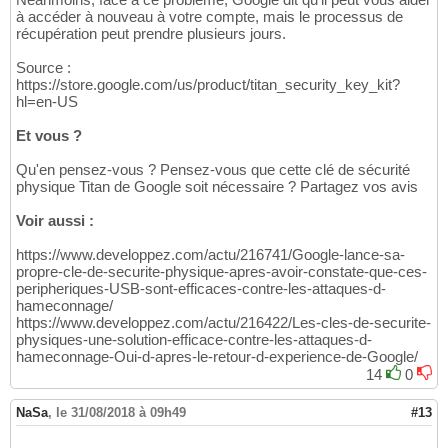
à accéder à nouveau à votre compte, mais le processus de
récupération peut prendre plusieurs jours.
Source :
https://store.google.com/us/product/titan_security_key_kit?
hl=en-US
Et vous ?
Qu'en pensez-vous ? Pensez-vous que cette clé de sécurité
physique Titan de Google soit nécessaire ? Partagez vos avis
Voir aussi :
https://www.developpez.com/actu/216741/Google-lance-sa-
propre-cle-de-securite-physique-apres-avoir-constate-que-ces-
peripheriques-USB-sont-efficaces-contre-les-attaques-d-
hameconnage/
https://www.developpez.com/actu/216422/Les-cles-de-securite-
physiques-une-solution-efficace-contre-les-attaques-d-
hameconnage-Oui-d-apres-le-retour-d-experience-de-Google/
14
0
NaSa
,
le 31/08/2018 à 09h49
#13